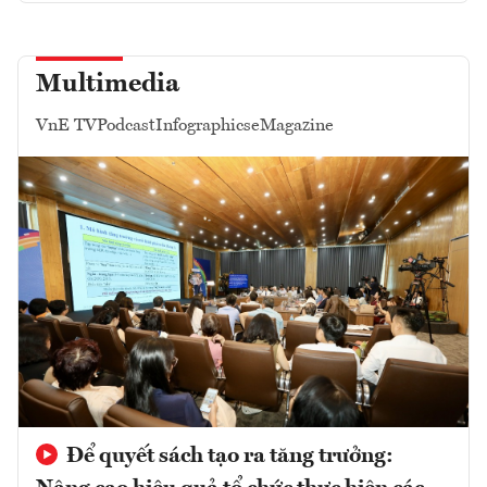
Multimedia
VnE TV
Podcast
Infographics
eMagazine
Để quyết sách tạo ra tăng trưởng: