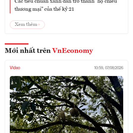
Các tiêu chuẩn xanh dần trở thành “hộ chiếu
thương mại” của thế kỷ 21
Xem thêm
Mới nhất trên
VnEconomy
Video
10:59, 07/08/2026