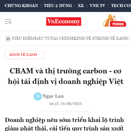
CHỨNG KHOÁN
TIÊU & DÙNG
XE
VNE TV
TECH CO
TIÊU ĐIỂM
ĐẦU TƯ
TÀI CHÍNH
KINH TẾ SỐ
KINH TẾ XANH
KINH TẾ XANH
CBAM và thị trường carbon - cơ
hội tái định vị doanh nghiệp Việt
Ngọc Lan
N
14:17, 25/06/2025
Doanh nghiệp nên sớm triển khai lộ trình
giảm phát thải, cải tiến quy trình sản xuất