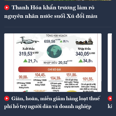
Thanh Hóa khẩn trương làm rõ
nguyên nhân nước suối Xú đổi màu
Giãn, hoãn, miễn giảm hàng loạt thuế
phí hỗ trợ người dân và doanh nghiệp
kin