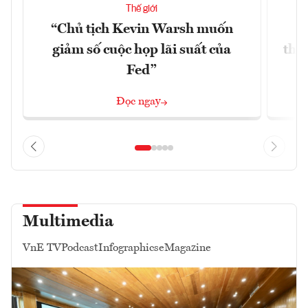
Thế giới
“Chủ tịch Kevin Warsh muốn
G
giảm số cuộc họp lãi suất của
thề
Fed”
G
Đọc ngay
Multimedia
VnE TV
Podcast
Infographics
eMagazine