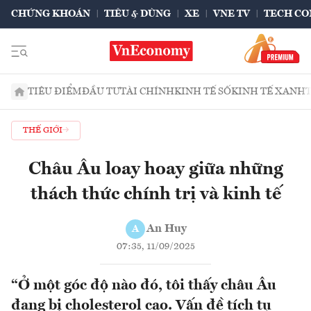
CHỨNG KHOÁN
TIÊU & DÙNG
XE
VNE TV
TECH CO
TIÊU ĐIỂM
ĐẦU TƯ
TÀI CHÍNH
KINH TẾ SỐ
KINH TẾ XANH
THẾ GIỚI
Châu Âu loay hoay giữa những
thách thức chính trị và kinh tế
An Huy
A
07:35, 11/09/2025
“Ở một góc độ nào đó, tôi thấy châu Âu
đang bị cholesterol cao. Vấn đề tích tụ