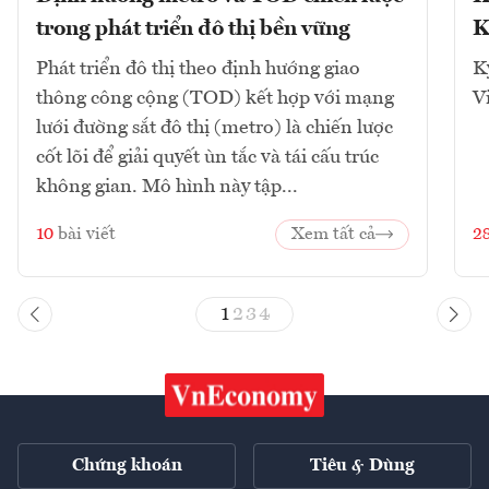
trong phát triển đô thị bền vững
K
Phát triển đô thị theo định hướng giao
K
thông công cộng (TOD) kết hợp với mạng
V
lưới đường sắt đô thị (metro) là chiến lược
cốt lõi để giải quyết ùn tắc và tái cấu trúc
không gian. Mô hình này tập...
10
bài viết
Xem tất cả
2
1
2
3
4
Chứng khoán
Tiêu & Dùng