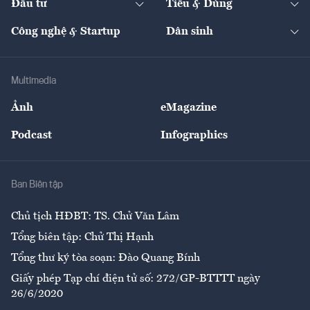
Đầu tư
Tiêu & Dùng
Quản trị số
Cafe BĐS
Thị trường
Kinh doanh
Kết nối
Tạp chí kinh tế Việt Nam
eMagazine
Nhà đầu tư
Du lịch
Công nghệ & Startup
Dân sinh
Tư vấn
Nông sản
Doanh nhân
Tư vấn Tiêu & Dùng
Infographics
Hạ tầng
Sức khỏe
Khung pháp lý
Doanh nghiệp
Địa phương
Thị trường
Bảo hiểm
Multimedia
Sự kiện
Nhân lực
Ảnh
eMagazine
Đẹp +
An sinh
Podcast
Infographics
Giải trí
Y tế
Nhà
Ban Biên tập
Ẩm thực
Chủ tịch HĐBT: TS. Chử Văn Lâm
Tổng biên tập: Chử Thị Hạnh
Tổng thư ký tòa soạn: Đào Quang Bính
Giấy phép Tạp chí điện tử số: 272/GP-BTTTT ngày
26/6/2020