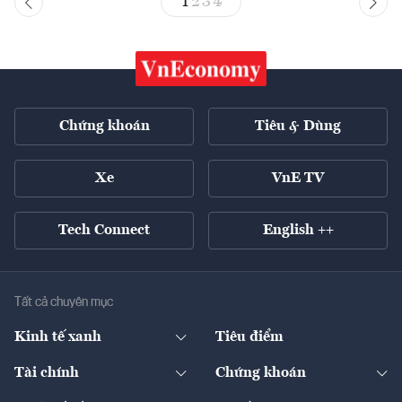
1
2
3
4
Chứng khoán
Tiêu & Dùng
Xe
VnE TV
Tech Connect
English ++
Tất cả chuyên mục
Kinh tế xanh
Tiêu điểm
Chuyển động xanh
Tài chính
Chứng khoán
Pháp lý
Ngân hàng
Doanh nghiệp niêm yết