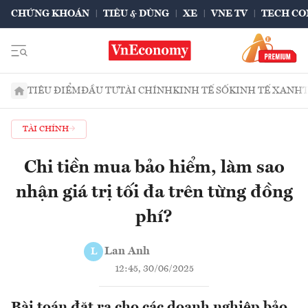
CHỨNG KHOÁN
TIÊU & DÙNG
XE
VNE TV
TECH CO
TIÊU ĐIỂM
ĐẦU TƯ
TÀI CHÍNH
KINH TẾ SỐ
KINH TẾ XANH
TÀI CHÍNH
Chi tiền mua bảo hiểm, làm sao
nhận giá trị tối đa trên từng đồng
phí?
Lan Anh
L
12:45, 30/06/2025
Bài toán đặt ra cho các doanh nghiệp bảo