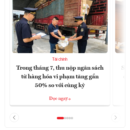
Tài chính
Trong tháng 7, thu nộp ngân sách
Sửa
từ hàng hóa vi phạm tăng gần
ca
50% so với cùng kỳ
Đọc ngay