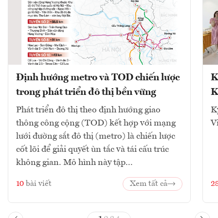
Định hướng metro và TOD chiến lược
K
trong phát triển đô thị bền vững
K
Phát triển đô thị theo định hướng giao
K
thông công cộng (TOD) kết hợp với mạng
V
lưới đường sắt đô thị (metro) là chiến lược
cốt lõi để giải quyết ùn tắc và tái cấu trúc
không gian. Mô hình này tập...
10
bài viết
Xem tất cả
2