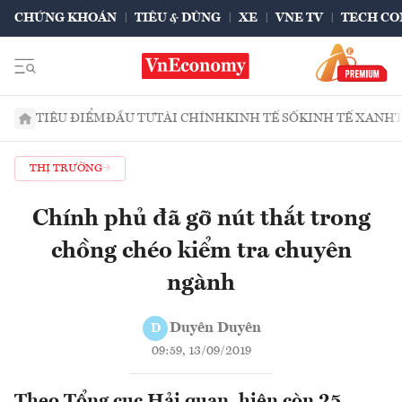
CHỨNG KHOÁN
TIÊU & DÙNG
XE
VNE TV
TECH CO
TIÊU ĐIỂM
ĐẦU TƯ
TÀI CHÍNH
KINH TẾ SỐ
KINH TẾ XANH
THỊ TRƯỜNG
Chính phủ đã gỡ nút thắt trong
chồng chéo kiểm tra chuyên
ngành
Duyên Duyên
D
09:59, 13/09/2019
Theo Tổng cục Hải quan, hiện còn 25