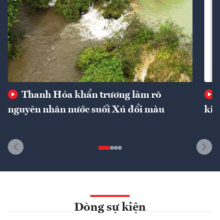
Thanh Hóa khẩn trương làm rõ
nguyên nhân nước suối Xú đổi màu
kin
Dòng sự kiện