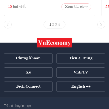
10
bài viết
Xem tất cả
2
1
2
3
4
Chứng khoán
Tiêu & Dùng
Xe
VnE TV
Tech Connect
English ++
Tất cả chuyên mục