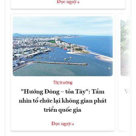
Đọc ngay
Thị trường
"Hướng Đông – tỏa Tây": Tầm
Việt
nhìn tổ chức lại không gian phát
g
triển quốc gia
Đọc ngay