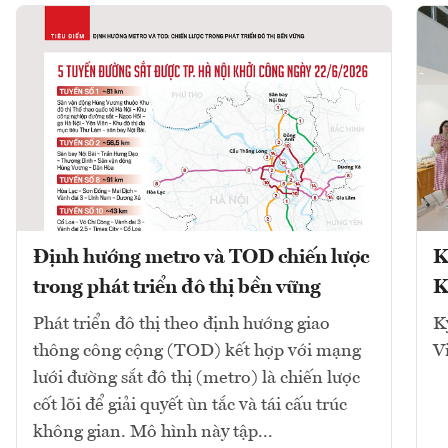
Định hướng metro và TOD chiến lược
K
trong phát triển đô thị bền vững
K
Phát triển đô thị theo định hướng giao
K
thông công cộng (TOD) kết hợp với mạng
V
lưới đường sắt đô thị (metro) là chiến lược
cốt lõi để giải quyết ùn tắc và tái cấu trúc
không gian. Mô hình này tập...