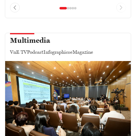
Multimedia
VnE TV
Podcast
Infographics
eMagazine