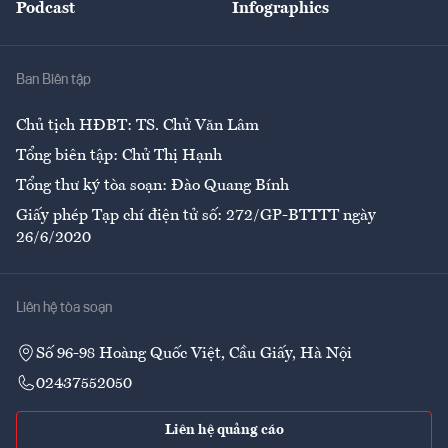
Podcast
Infographics
Giải trí
Y tế
Nhà
Ban Biên tập
Ẩm thực
Chủ tịch HĐBT: TS. Chử Văn Lâm
Tổng biên tập: Chử Thị Hạnh
Tổng thư ký tòa soạn: Đào Quang Bính
Giấy phép Tạp chí điện tử số: 272/GP-BTTTT ngày
26/6/2020
Liên hệ tòa soạn
Số 96-98 Hoàng Quốc Việt, Cầu Giấy, Hà Nội
02437552050
Liên hệ quảng cáo