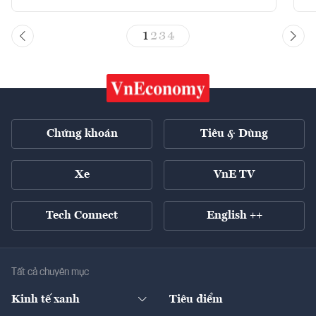
1
2
3
4
Chứng khoán
Tiêu & Dùng
Xe
VnE TV
Tech Connect
English ++
Tất cả chuyên mục
Kinh tế xanh
Tiêu điểm