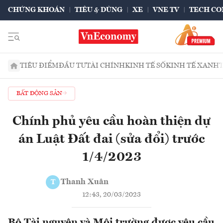
CHỨNG KHOÁN
TIÊU & DÙNG
XE
VNE TV
TECH CO
TIÊU ĐIỂM
ĐẦU TƯ
TÀI CHÍNH
KINH TẾ SỐ
KINH TẾ XANH
BẤT ĐỘNG SẢN
Chính phủ yêu cầu hoàn thiện dự
án Luật Đất đai (sửa đổi) trước
1/4/2023
Thanh Xuân
T
12:43, 20/03/2023
Bộ Tài nguyên và Môi trường được yêu cầu