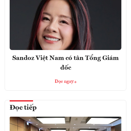
Sandoz Việt Nam có tân Tổng Giám
đốc
Đọc ngay
Đọc tiếp