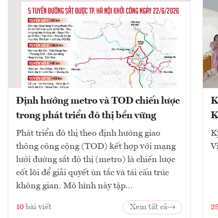
Định hướng metro và TOD chiến lược
K
trong phát triển đô thị bền vững
K
Phát triển đô thị theo định hướng giao
K
thông công cộng (TOD) kết hợp với mạng
V
lưới đường sắt đô thị (metro) là chiến lược
cốt lõi để giải quyết ùn tắc và tái cấu trúc
không gian. Mô hình này tập...
10
bài viết
Xem tất cả
2