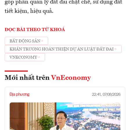
góp phần quản lý đất đai chặt chẽ, sử dụng đất
tiết kiệm, hiệu quả.
ĐỌC BÀI THEO TỪ KHOÁ
BẤT ĐỘNG SẢN
KHẨN TRƯƠNG HOÀN THIỆN DỰ ÁN LUẬT ĐẤT ĐAI
VNECONOMY
Mới nhất trên
VnEconomy
Địa phương
22:41, 07/08/2026