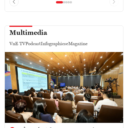
Multimedia
VnE TV
Podcast
Infographics
eMagazine