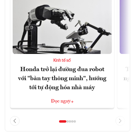
Kinh tế số
Honda trở lại đường đua robot
Thủ
với "bàn tay thông minh", hướng
nghẽ
tới tự động hóa nhà máy
Đọc ngay