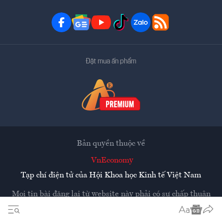
Đặt mua ấn phẩm
Bản quyền thuộc về
VnEconomy
Tạp chí điện tử của Hội Khoa học Kinh tế Việt Nam
Mọi tin bài đăng lại từ website này phải có sự chấp thuận
bằng văn bản của
Tạp chí Kinh tế Việt Nam - VnEconomy