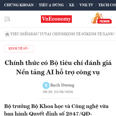
CHỨNG KHOÁN
TIÊU & DÙNG
XE
VNE TV
TECH CO
TIÊU ĐIỂM
ĐẦU TƯ
TÀI CHÍNH
KINH TẾ SỐ
KINH TẾ XANH
KINH TẾ SỐ
Chính thức có Bộ tiêu chí đánh giá
Nền tảng AI hỗ trợ công vụ
Bạch Dương
B
09:29, 23/06/2026
Bộ trưởng Bộ Khoa học và Công nghệ vừa
ban hành Quyết định số 2847/QĐ-