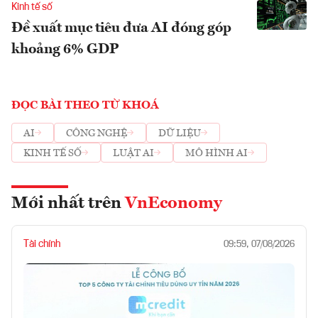
Kinh tế số
Đề xuất mục tiêu đưa AI đóng góp
khoảng 6% GDP
ĐỌC BÀI THEO TỪ KHOÁ
AI
CÔNG NGHỆ
DỮ LIỆU
KINH TẾ SỐ
LUẬT AI
MÔ HÌNH AI
Mới nhất trên
VnEconomy
Tài chính
09:59, 07/08/2026