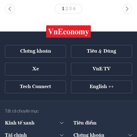
1
2
3
4
Chứng khoán
Tiêu & Dùng
Xe
VnE TV
Tech Connect
English ++
Tất cả chuyên mục
Kinh tế xanh
Tiêu điểm
Chuyển động xanh
Tài chính
Chứng khoán