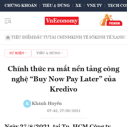
CHỨNG KHOÁN
TIÊU & DÙNG
XE
VNE TV
TECH CO
TIÊU ĐIỂM
ĐẦU TƯ
TÀI CHÍNH
KINH TẾ SỐ
KINH TẾ XANH
SỰ KIỆN
TIÊU & DÙNG
Chính thức ra mắt nền tảng công
nghệ “Buy Now Pay Later” của
Kredivo
Khánh Huyền
K
07:42, 27/08/2021
Ngày 27/8/2021, tại Tp. HCM Công ty