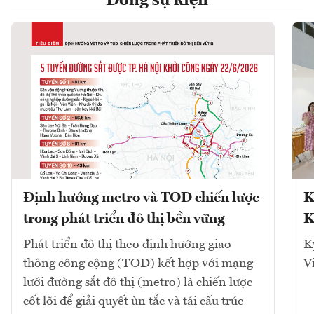
Dòng sự kiện
Định hướng metro và TOD chiến lược
K
trong phát triển đô thị bền vững
K
Phát triển đô thị theo định hướng giao
K
thông công cộng (TOD) kết hợp với mạng
V
lưới đường sắt đô thị (metro) là chiến lược
cốt lõi để giải quyết ùn tắc và tái cấu trúc