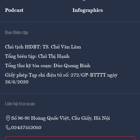
Đẹp +
An sinh
Podcast
Infographics
Giải trí
Y tế
Nhà
Ban Biên tập
Ẩm thực
Chủ tịch HĐBT: TS. Chử Văn Lâm
Tổng biên tập: Chử Thị Hạnh
Tổng thư ký tòa soạn: Đào Quang Bính
Giấy phép Tạp chí điện tử số: 272/GP-BTTTT ngày
26/6/2020
Liên hệ tòa soạn
Số 96-98 Hoàng Quốc Việt, Cầu Giấy, Hà Nội
02437552050