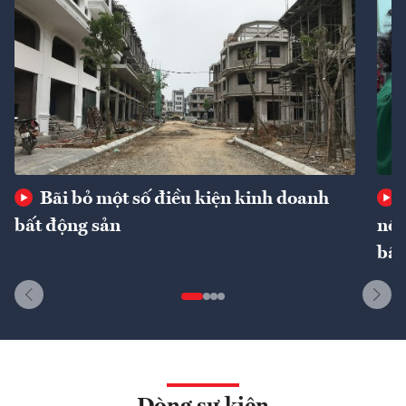
Bãi bỏ một số điều kiện kinh doanh
bất động sản
nôn
bất