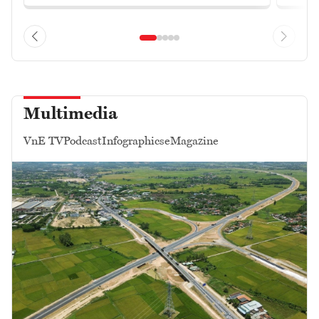
Multimedia
VnE TV
Podcast
Infographics
eMagazine