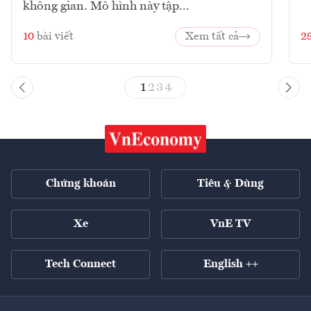
không gian. Mô hình này tập...
10
bài viết
Xem tất cả
2
1
2
3
4
Chứng khoán
Tiêu & Dùng
Xe
VnE TV
Tech Connect
English ++