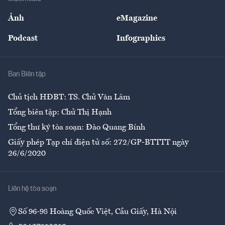
Sự kiện
Nhân lực
Ảnh
eMagazine
Đẹp +
An sinh
Podcast
Infographics
Giải trí
Y tế
Nhà
Ban Biên tập
Ẩm thực
Chủ tịch HĐBT: TS. Chử Văn Lâm
Tổng biên tập: Chử Thị Hạnh
Tổng thư ký tòa soạn: Đào Quang Bính
Giấy phép Tạp chí điện tử số: 272/GP-BTTTT ngày
26/6/2020
Liên hệ tòa soạn
Số 96-98 Hoàng Quốc Việt, Cầu Giấy, Hà Nội