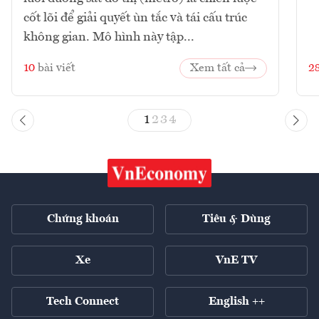
cốt lõi để giải quyết ùn tắc và tái cấu trúc
không gian. Mô hình này tập...
10
bài viết
Xem tất cả
2
1
2
3
4
Chứng khoán
Tiêu & Dùng
Xe
VnE TV
Tech Connect
English ++