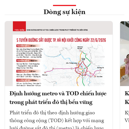
Dòng sự kiện
Định hướng metro và TOD chiến lược
K
trong phát triển đô thị bền vững
K
Phát triển đô thị theo định hướng giao
K
thông công cộng (TOD) kết hợp với mạng
V
lưới đường sắt đô thị (metro) là chiến lược