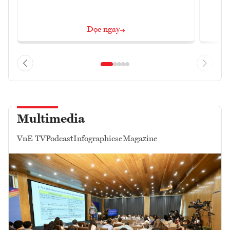
Đọc ngay
Multimedia
VnE TV
Podcast
Infographics
eMagazine