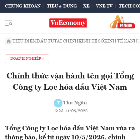
CHỨNG KHOÁN
TIÊU & DÙNG
XE
VNE TV
TECH CO
TIÊU ĐIỂM
ĐẦU TƯ
TÀI CHÍNH
KINH TẾ SỐ
KINH TẾ XANH
DOANH NGHIỆP
Chính thức vận hành tên gọi Tổng
Công ty Lọc hóa dầu Việt Nam
Thu Ngân
T
16:23, 11/05/2026
Tổng Công ty Lọc hóa dầu Việt Nam vừa ra
thông báo, kể từ ngày 10/5/2026, chính