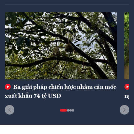
Ba giải pháp chiến lược nhằm cán mốc
xuất khẩu 74 tỷ USD
ngu