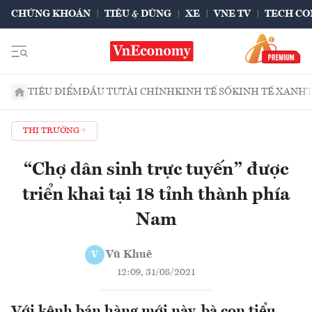
CHỨNG KHOÁN
TIÊU & DÙNG
XE
VNE TV
TECH CO
TIÊU ĐIỂM
ĐẦU TƯ
TÀI CHÍNH
KINH TẾ SỐ
KINH TẾ XANH
THỊ TRƯỜNG
“Chợ dân sinh trực tuyến” được
triển khai tại 18 tỉnh thành phía
Nam
Vũ Khuê
V
12:09, 31/08/2021
Với kênh bán hàng mới này, bà con tiểu