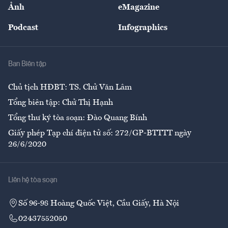
Nhân lực
Ảnh
eMagazine
Đẹp +
An sinh
Podcast
Infographics
Giải trí
Y tế
Nhà
Ban Biên tập
Ẩm thực
Chủ tịch HĐBT: TS. Chử Văn Lâm
Tổng biên tập: Chử Thị Hạnh
Tổng thư ký tòa soạn: Đào Quang Bính
Giấy phép Tạp chí điện tử số: 272/GP-BTTTT ngày
26/6/2020
Liên hệ tòa soạn
Số 96-98 Hoàng Quốc Việt, Cầu Giấy, Hà Nội
02437552050