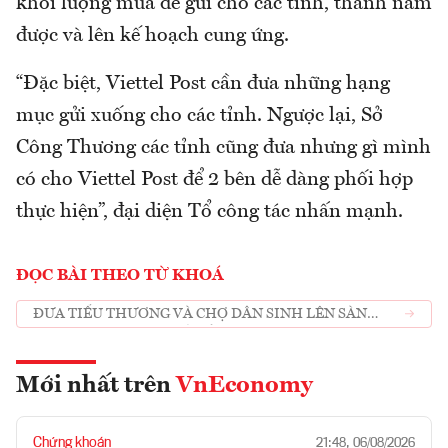
khối lượng mua để gửi cho các tỉnh, thành nắm
được và lên kế hoạch cung ứng.
“Đặc biệt, Viettel Post cần đưa những hạng
mục gửi xuống cho các tỉnh. Ngược lại, Sở
Công Thương các tỉnh cũng đưa nhưng gì mình
có cho Viettel Post để 2 bên dễ dàng phối hợp
thực hiện”, đại diện Tổ công tác nhấn mạnh.
ĐỌC BÀI THEO TỪ KHOÁ
ĐƯA TIỂU THƯƠNG VÀ CHỢ DÂN SINH LÊN SÀN
THƯƠNG MẠI ĐIỆN TỬ VỎ SÒ
Mới nhất trên
VnEconomy
Chứng khoán
21:48, 06/08/2026