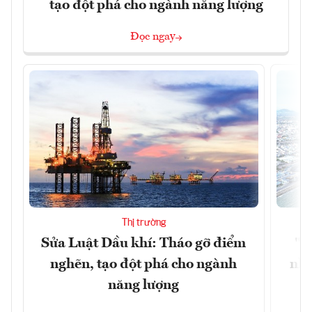
tạo đột phá cho ngành năng lượng
Đọc ngay
Thị trường
Sửa Luật Dầu khí: Tháo gỡ điểm
"H
nghẽn, tạo đột phá cho ngành
nhì
năng lượng