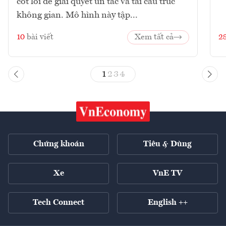
cốt lõi để giải quyết ùn tắc và tái cấu trúc
không gian. Mô hình này tập...
10
bài viết
Xem tất cả
2
1
2
3
4
Chứng khoán
Tiêu & Dùng
Xe
VnE TV
Tech Connect
English ++