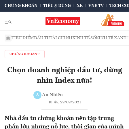
CHỨNG KHOÁN
TIÊU & DÙNG
XE
VNE TV
TECH CO
TIÊU ĐIỂM
ĐẦU TƯ
TÀI CHÍNH
KINH TẾ SỐ
KINH TẾ XANH
CHỨNG KHOÁN
Chọn doanh nghiệp đầu tư, đừng
nhìn Index nữa!
An Nhiên
A
13:45, 29/09/2021
Nhà đầu tư chứng khoán nên tập trung
phần lớn những nỗ lực, thời gian của mình