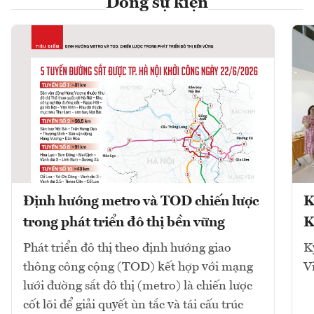
Dòng sự kiện
Định hướng metro và TOD chiến lược
K
trong phát triển đô thị bền vững
K
Phát triển đô thị theo định hướng giao
K
thông công cộng (TOD) kết hợp với mạng
V
lưới đường sắt đô thị (metro) là chiến lược
cốt lõi để giải quyết ùn tắc và tái cấu trúc