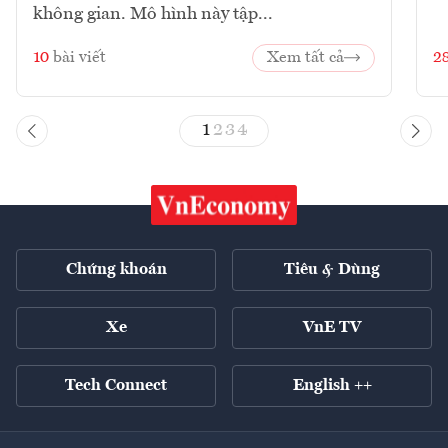
không gian. Mô hình này tập...
10
bài viết
Xem tất cả
2
1
2
3
4
Chứng khoán
Tiêu & Dùng
Xe
VnE TV
Tech Connect
English ++