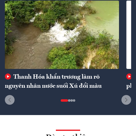
Thanh Hóa khẩn trương làm rõ
nguyên nhân nước suối Xú đổi màu
phí