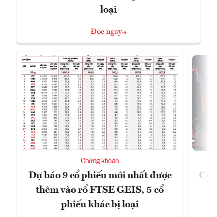
loại
Đọc ngay
Chứng khoán
Dự báo 9 cổ phiếu mới nhất được
Có t
thêm vào rổ FTSE GEIS, 5 cổ
phiếu khác bị loại