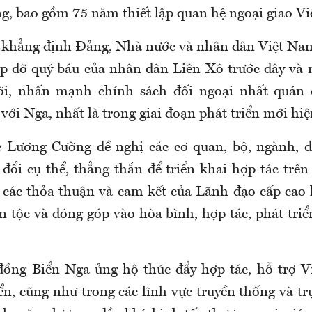
g, bao gồm 75 năm thiết lập quan hệ ngoại giao V
 khẳng định Đảng, Nhà nước và nhân dân Việt Na
úp đỡ quý báu của nhân dân Liên Xô trước đây và
ời, nhấn mạnh chính sách đối ngoại nhất quán
với Nga, nhất là trong giai đoạn phát triển mới hiệ
c Lương Cường đề nghị các cơ quan, bộ, ngành, đ
đổi cụ thể, thẳng thắn để triển khai hợp tác trên
 các thỏa thuận và cam kết của Lãnh đạo cấp cao h
n tộc và đóng góp vào hòa bình, hợp tác, phát tri
đồng Biển Nga ủng hộ thúc đẩy hợp tác, hỗ trợ V
ển, cũng như trong các lĩnh vực truyền thống và tr