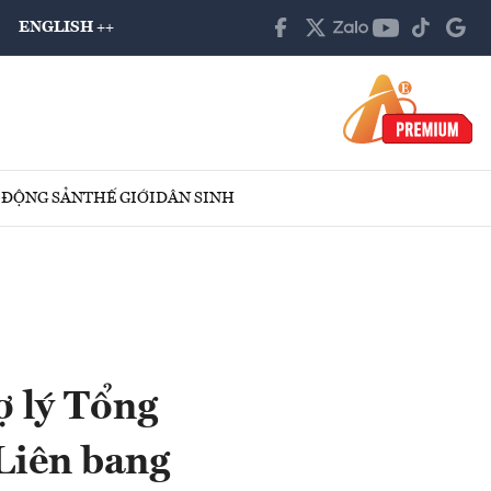
ENGLISH ++
 ĐỘNG SẢN
THẾ GIỚI
DÂN SINH
ợ lý Tổng
Liên bang