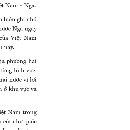
iệt Nam – Nga.
m luôn ghi nhớ
 nước Nga ngày
 của Việt Nam
n nay.
ịa phương hai
 từng lĩnh vực,
ai nước vì lợi
ển ở khu vực và
iệt Nam trong
ụ cột như quốc