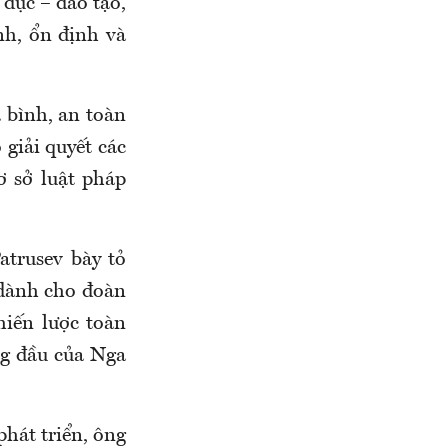
 dục – đào tạo,
nh, ổn định và
 bình, an toàn
 giải quyết các
ơ sở luật pháp
atrusev bày tỏ
 dành cho đoàn
hiến lược toàn
ng đầu của Nga
hát triển, ông