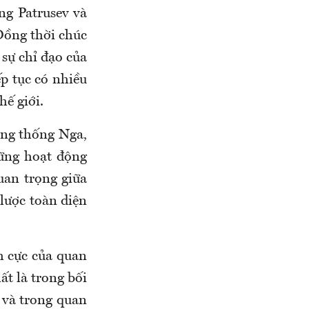
ng Patrusev và
Đồng thời chúc
sự chỉ đạo của
p tục có nhiều
hế giới.
ổng thống Nga,
hững hoạt động
uan trọng giữa
lược toàn diện
h cực của quan
ất là trong bối
c và trong quan