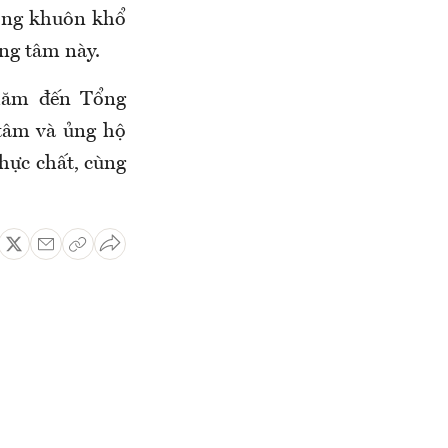
rong khuôn khổ
ung tâm này.
thăm đến Tổng
tâm và ủng hộ
thực chất, cùng