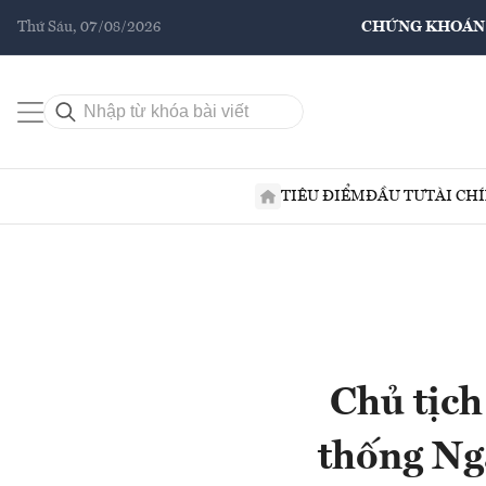
Thứ Sáu, 07/08/2026
CHỨNG KHOÁN
TIÊU ĐIỂM
ĐẦU TƯ
TÀI CH
Chủ tịch
thống Ng