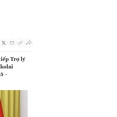
iếp Trợ lý
kolai
5 –