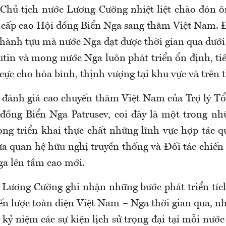
, Chủ tịch nước Lương Cường nhiệt liệt chào đón ô
 cấp cao Hội đồng Biển Nga sang thăm Việt Nam. 
ành tựu mà nước Nga đạt được thời gian qua dưới 
tin và mong nước Nga luôn phát triển ổn định, tiế
cực cho hòa bình, thịnh vượng tại khu vực và trên t
 đánh giá cao chuyến thăm Việt Nam của Trợ lý T
đồng Biển Nga Patrusev, coi đây là một trong n
ong triển khai thực chất những lĩnh vực hợp tác q
ưa quan hệ hữu nghị truyền thống và Đối tác chiến 
a lên tầm cao mới.
 Lương Cường ghi nhận những bước phát triển tíc
ến lược toàn diện Việt Nam – Nga thời gian qua, nh
kỷ niệm các sự kiện lịch sử trọng đại tại mỗi nướ