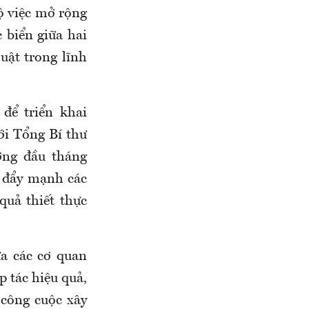
ộ việc mở rộng
 biển giữa hai
uật trong lĩnh
để triển khai
ới Tổng Bí thư
ờng đầu tháng
c đẩy mạnh các
quả thiết thực
ữa các cơ quan
 tác hiệu quả,
 công cuộc xây