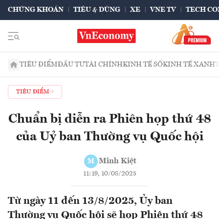
CHỨNG KHOÁN
TIÊU & DÙNG
XE
VNE TV
TECH CO
TIÊU ĐIỂM
ĐẦU TƯ
TÀI CHÍNH
KINH TẾ SỐ
KINH TẾ XANH
TIÊU ĐIỂM
Chuẩn bị diễn ra Phiên họp thứ 48
của Uỷ ban Thường vụ Quốc hội
Minh Kiệt
M
11:19, 10/08/2025
Từ ngày 11 đến 13/8/2025, Ủy ban
Thường vụ Quốc hội sẽ họp Phiên thứ 48