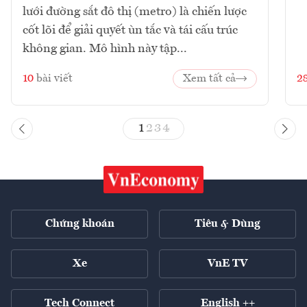
lưới đường sắt đô thị (metro) là chiến lược
cốt lõi để giải quyết ùn tắc và tái cấu trúc
không gian. Mô hình này tập...
10
bài viết
Xem tất cả
2
1
2
3
4
Chứng khoán
Tiêu & Dùng
Xe
VnE TV
Tech Connect
English ++