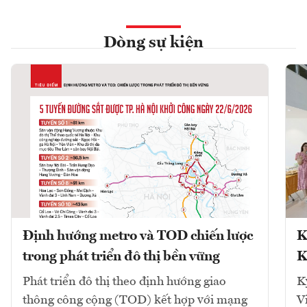
Dòng sự kiện
Định hướng metro và TOD chiến lược
K
trong phát triển đô thị bền vững
K
Phát triển đô thị theo định hướng giao
K
thông công cộng (TOD) kết hợp với mạng
V