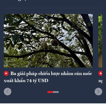
Ba giải pháp chiến lược nhằm cán mốc
xuất khẩu 74 tỷ USD
ngu