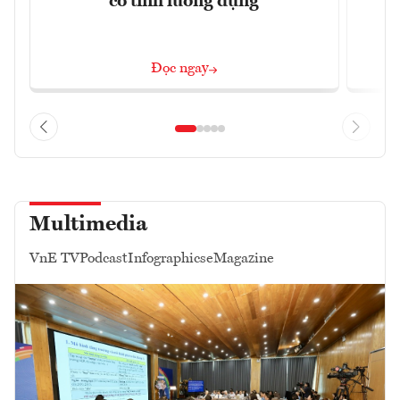
có tính lưỡng dụng
Đọc ngay
Multimedia
VnE TV
Podcast
Infographics
eMagazine