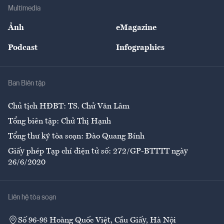
Địa phương
Thị trường
Bảo hiểm
Multimedia
Sự kiện
Nhân lực
Ảnh
eMagazine
Đẹp +
An sinh
Podcast
Infographics
Giải trí
Y tế
Nhà
Ban Biên tập
Ẩm thực
Chủ tịch HĐBT: TS. Chử Văn Lâm
Tổng biên tập: Chử Thị Hạnh
Tổng thư ký tòa soạn: Đào Quang Bính
Giấy phép Tạp chí điện tử số: 272/GP-BTTTT ngày
26/6/2020
Liên hệ tòa soạn
Số 96-98 Hoàng Quốc Việt, Cầu Giấy, Hà Nội