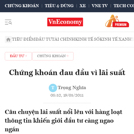
CHỨNG KHOÁN
TIÊU & DÙNG
XE
VNE TV
TECH CO
TIÊU ĐIỂM
ĐẦU TƯ
TÀI CHÍNH
KINH TẾ SỐ
KINH TẾ XANH
ĐẦU TƯ
CHỨNG KHOÁN
Chứng khoán đau đầu vì lãi suất
Trọng Nghĩa
T
08:52, 19/05/2011
Câu chuyện lãi suất nổi lên với hàng loạt
thông tin khiến giới đầu tư càng ngao
ngán