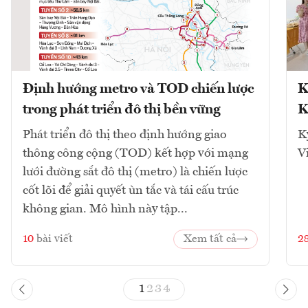
Định hướng metro và TOD chiến lược
K
trong phát triển đô thị bền vững
K
Phát triển đô thị theo định hướng giao
K
thông công cộng (TOD) kết hợp với mạng
V
lưới đường sắt đô thị (metro) là chiến lược
cốt lõi để giải quyết ùn tắc và tái cấu trúc
không gian. Mô hình này tập...
10
bài viết
Xem tất cả
2
1
2
3
4