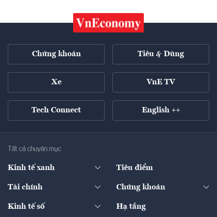
Chứng khoán
Tiêu & Dùng
Xe
VnE TV
Tech Connect
English ++
Tất cả chuyên mục
Kinh tế xanh
Tiêu điểm
Chuyển động xanh
Tài chính
Chứng khoán
Pháp lý
Ngân hàng
Doanh nghiệp niêm yết
Kinh tế số
Hạ tầng
Thương hiệu xanh