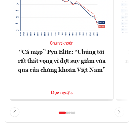
Chứng khoán
“Cá mập” Pyn Elite: “Chúng tôi
15
rất thất vọng vì đợt suy giảm vừa
mặt
qua của chứng khoán Việt Nam”
Đọc ngay