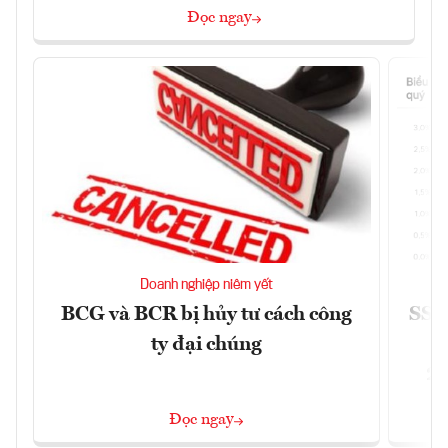
Đọc ngay
Doanh nghiệp niêm yết
BCG và BCR bị hủy tư cách công
SSI 
ty đại chúng
2/
Đọc ngay