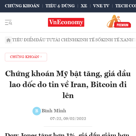
CHỨNG KHOÁN
TIÊU & DÙNG
XE
VNE TV
TECH CO
TIÊU ĐIỂM
ĐẦU TƯ
TÀI CHÍNH
KINH TẾ SỐ
KINH TẾ XANH
CHỨNG KHOÁN
Chứng khoán Mỹ bật tăng, giá dầu
lao dốc do tin về Iran, Bitcoin đi
lên
Bình Minh
B
07:22, 09/02/2022
Dow Jones tăng hơn 1%, giá dầu giảm hơn