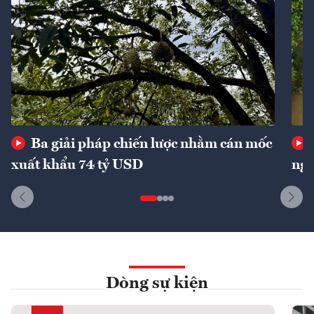
Ba giải pháp chiến lược nhằm cán mốc
xuất khẩu 74 tỷ USD
ngu
Dòng sự kiện