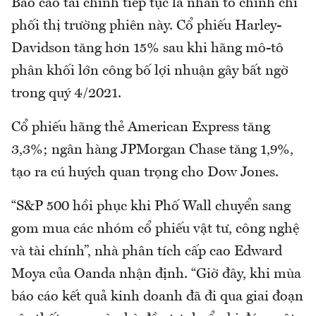
Báo cáo tài chính tiếp tục là nhân tố chính chi
phối thị trường phiên này. Cổ phiếu Harley-
Davidson tăng hơn 15% sau khi hãng mô-tô
phân khối lớn công bố lợi nhuận gây bất ngờ
trong quý 4/2021.
Cổ phiếu hãng thẻ American Express tăng
3,3%; ngân hàng JPMorgan Chase tăng 1,9%,
tạo ra cú huých quan trọng cho Dow Jones.
“S&P 500 hồi phục khi Phố Wall chuyển sang
gom mua các nhóm cổ phiếu vật tư, công nghệ
và tài chính”, nhà phân tích cấp cao Edward
Moya của Oanda nhận định. “Giờ đây, khi mùa
báo cáo kết quả kinh doanh đã đi qua giai đoạn