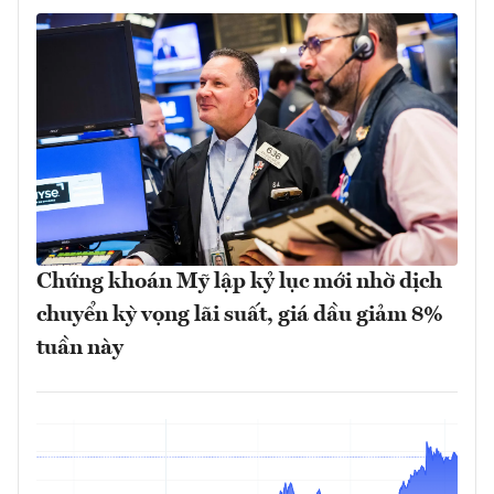
Chứng khoán Mỹ lập kỷ lục mới nhờ dịch
chuyển kỳ vọng lãi suất, giá dầu giảm 8%
tuần này