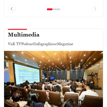
Multimedia
VnE TV
Podcast
Infographics
eMagazine