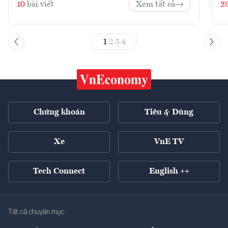
10
bài viết
Xem tất cả
2
1
2
3
4
Chứng khoán
Tiêu & Dùng
Xe
VnE TV
Tech Connect
English ++
Tất cả chuyên mục