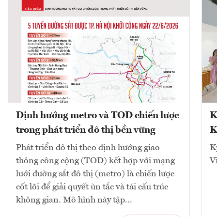
Định hướng metro và TOD chiến lược
K
trong phát triển đô thị bền vững
K
Phát triển đô thị theo định hướng giao
K
thông công cộng (TOD) kết hợp với mạng
V
lưới đường sắt đô thị (metro) là chiến lược
cốt lõi để giải quyết ùn tắc và tái cấu trúc
không gian. Mô hình này tập...