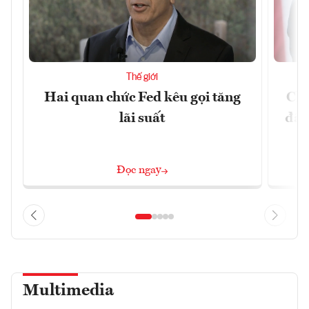
Thế giới
Hai quan chức Fed kêu gọi tăng
Chí
lãi suất
đã 
Đọc ngay
Multimedia