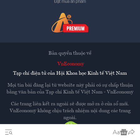
Đặt mua ấn phẩm
Bản quyền thuộc về
VnEconomy
Tạp chí điện tử của Hội Khoa học Kinh tế Việt Nam
Mọi tin bài đăng lại từ website này phải có sự chấp thuận
bằng văn bản của
Tạp chí Kinh tế Việt Nam - VnEconomy
Các trang liên kết ra ngoài sẽ được mở ra ở cửa sổ mới.
VnEconomy không chịu trách nhiệm nội dung các trang
ngoài.