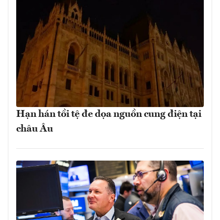
Hạn hán tồi tệ đe dọa nguồn cung điện tại
châu Âu