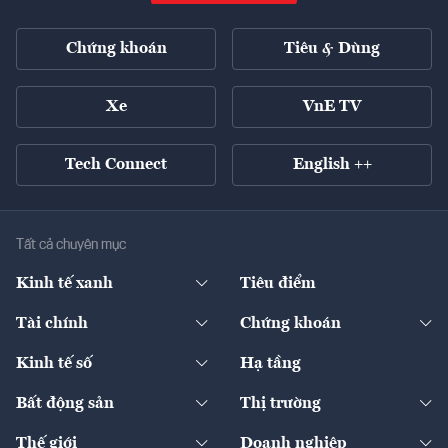
Chứng khoán
Tiêu & Dùng
Xe
VnE TV
Tech Connect
English ++
Tất cả chuyên mục
Kinh tế xanh
Tiêu điểm
Chuyển động xanh
Tài chính
Chứng khoán
Pháp lý
Ngân hàng
Doanh nghiệp niêm yết
Kinh tế số
Hạ tầng
Thương hiệu xanh
Thị trường vốn
Thị trường
Sản phẩm - Thị trường
Bất động sản
Thị trường
Diễn đàn
Thuế
Đầu tư
Tài sản số
Chính sách
Xuất nhập khẩu
Thế giới
Doanh nghiệp