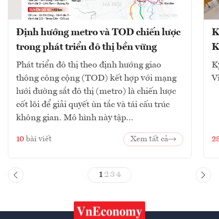
Định hướng metro và TOD chiến lược
K
trong phát triển đô thị bền vững
K
Phát triển đô thị theo định hướng giao
K
thông công cộng (TOD) kết hợp với mạng
V
lưới đường sắt đô thị (metro) là chiến lược
cốt lõi để giải quyết ùn tắc và tái cấu trúc
không gian. Mô hình này tập...
10
bài viết
Xem tất cả
2
1
2
3
4