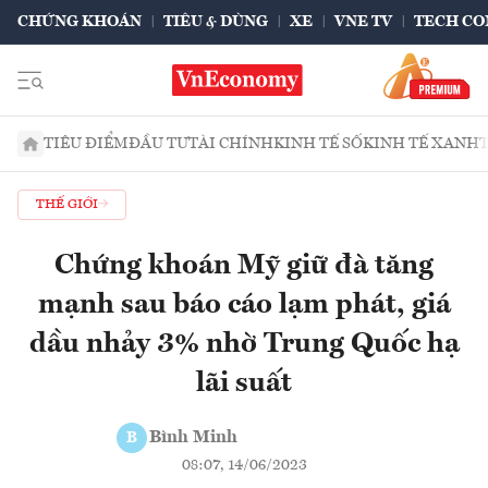
CHỨNG KHOÁN
TIÊU & DÙNG
XE
VNE TV
TECH CO
TIÊU ĐIỂM
ĐẦU TƯ
TÀI CHÍNH
KINH TẾ SỐ
KINH TẾ XANH
THẾ GIỚI
Chứng khoán Mỹ giữ đà tăng
mạnh sau báo cáo lạm phát, giá
dầu nhảy 3% nhờ Trung Quốc hạ
lãi suất
Bình Minh
B
08:07, 14/06/2023