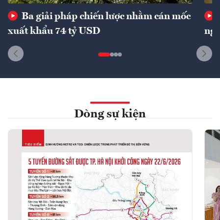
Ba giải pháp chiến lược nhằm cán mốc
xuất khẩu 74 tỷ USD
ngu
Dòng sự kiện