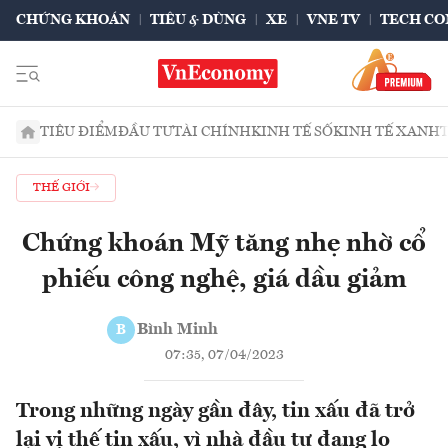
CHỨNG KHOÁN
TIÊU & DÙNG
XE
VNE TV
TECH CO
TIÊU ĐIỂM
ĐẦU TƯ
TÀI CHÍNH
KINH TẾ SỐ
KINH TẾ XANH
THẾ GIỚI
Chứng khoán Mỹ tăng nhẹ nhờ cổ
phiếu công nghệ, giá dầu giảm
Bình Minh
B
07:35, 07/04/2023
Trong những ngày gần đây, tin xấu đã trở
lại vị thế tin xấu, vì nhà đầu tư đang lo