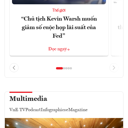
Thế giới
“Chủ tịch Kevin Warsh muốn
G
giảm số cuộc họp lãi suất của
thề
Fed”
G
Đọc ngay
Multimedia
VnE TV
Podcast
Infographics
eMagazine