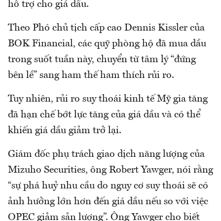
hỗ trợ cho giá dầu.
Theo Phó chủ tịch cấp cao Dennis Kissler của
BOK Financial, các quỹ phòng hộ đã mua dầu
trong suốt tuần này, chuyển từ tâm lý “đứng
bên lề” sang ham thế ham thích rủi ro.
Tuy nhiên, rủi ro suy thoái kinh tế Mỹ gia tăng
đã hạn chế bớt lực tăng của giá dầu và có thể
khiến giá dầu giảm trở lại.
Giám đốc phụ trách giao dịch năng lượng của
Mizuho Securities, ông Robert Yawger, nói rằng
“sự phá huỷ nhu cầu do nguy cơ suy thoái sẽ có
ảnh hưởng lớn hơn đến giá dầu nếu so với việc
OPEC giảm sản lượng”. Ông Yawger cho biết