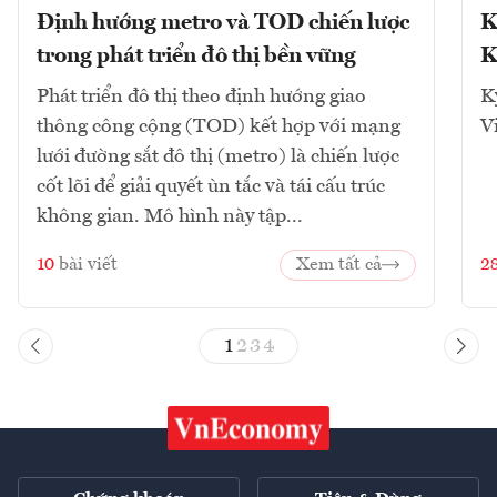
Định hướng metro và TOD chiến lược
K
trong phát triển đô thị bền vững
K
Phát triển đô thị theo định hướng giao
K
thông công cộng (TOD) kết hợp với mạng
V
lưới đường sắt đô thị (metro) là chiến lược
cốt lõi để giải quyết ùn tắc và tái cấu trúc
không gian. Mô hình này tập...
10
bài viết
Xem tất cả
2
1
2
3
4