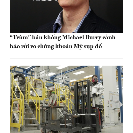
“Trùm” bán khống Michael Burry cảnh
báo rủi ro chứng khoán Mỹ sụp đổ