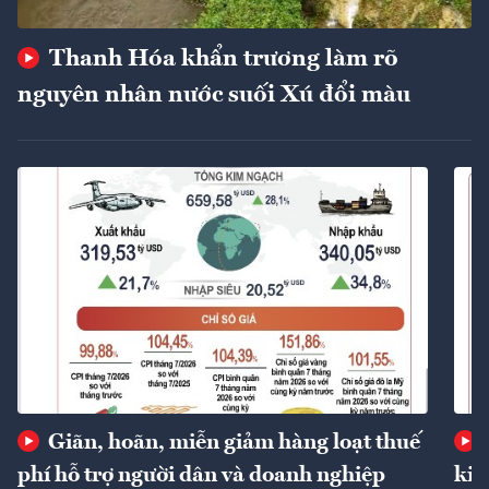
Thanh Hóa khẩn trương làm rõ
nguyên nhân nước suối Xú đổi màu
Giãn, hoãn, miễn giảm hàng loạt thuế
phí hỗ trợ người dân và doanh nghiệp
kin