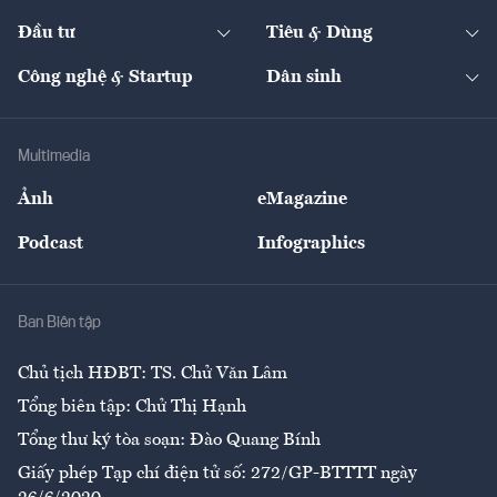
Start-up
Dự án
Công nghiệp
Chuyển động 24h
Đối thoại
The Guide
Video
Đầu tư
Tiêu & Dùng
Quản trị số
Cafe BĐS
Thị trường
Kinh doanh
Kết nối
Tạp chí kinh tế Việt Nam
eMagazine
Nhà đầu tư
Du lịch
Công nghệ & Startup
Dân sinh
Tư vấn
Nông sản
Doanh nhân
Tư vấn Tiêu & Dùng
Infographics
Hạ tầng
Sức khỏe
Khung pháp lý
Doanh nghiệp
Địa phương
Thị trường
Bảo hiểm
Multimedia
Sự kiện
Nhân lực
Ảnh
eMagazine
Đẹp +
An sinh
Podcast
Infographics
Giải trí
Y tế
Nhà
Ban Biên tập
Ẩm thực
Chủ tịch HĐBT: TS. Chử Văn Lâm
Tổng biên tập: Chử Thị Hạnh
Tổng thư ký tòa soạn: Đào Quang Bính
Giấy phép Tạp chí điện tử số: 272/GP-BTTTT ngày