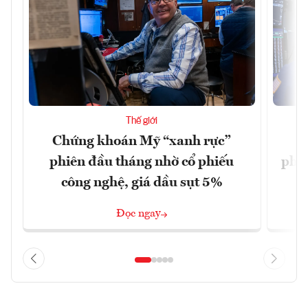
Thế giới
Chứng khoán Mỹ “xanh rực”
C
phiên đầu tháng nhờ cổ phiếu
phiê
công nghệ, giá dầu sụt 5%
Đọc ngay