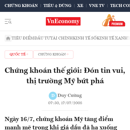
CHỨNG KHOÁN
TIÊU & DÙNG
XE
VNE TV
TECH CO
TIÊU ĐIỂM
ĐẦU TƯ
TÀI CHÍNH
KINH TẾ SỐ
KINH TẾ XANH
QUỐC TẾ
CHỨNG KHOÁN
Chứng khoán thế giới: Đón tin vui,
thị trường Mỹ bứt phá
Duy Cường
D
07:30, 17/07/2008
Ngày 16/7, chứng khoán Mỹ tăng điểm
mạnh mẽ trong khi giá dầu đã hạ xuống