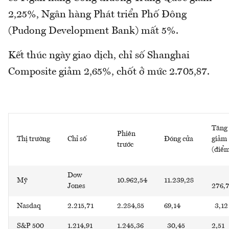
2,25%, Ngân hàng Phát triển Phố Đông
(Pudong Development Bank) mất 5%.
Kết thúc ngày giao dịch, chỉ số Shanghai
Composite giảm 2,65%, chốt ở mức 2.705,87.
Tăng 
Phiên
Thị trường
Chỉ số
Đóng cửa
giảm
trước
(điể
Dow
Mỹ
10.962,54
11.239,28
Jones
276,
Nasdaq
2.215,71
2.284,85
69,14
3,12
S&P 500
1.214,91
1.245,36
30,45
2,51