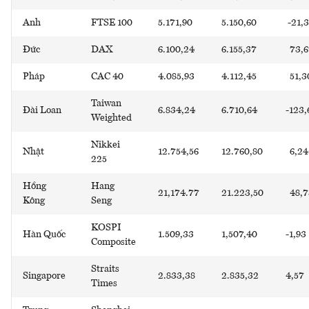
Anh
FTSE 100
5.171,90
5.150,60
-21,
Đức
DAX
6.100,24
6.155,37
73,6
Pháp
CAC 40
4.085,93
4.112,45
51,3
Taiwan
Đài Loan
6.834,24
6.710,64
-123,
Weighted
Nikkei
Nhật
12.754,56
12.760,80
6,24
225
Hồng
Hang
21,174.77
21.223,50
48,7
Kông
Seng
KOSPI
Hàn Quốc
1.509,33
1,507,40
-1,93
Composite
Straits
Singapore
2.833,38
2.835,32
4,57
Times