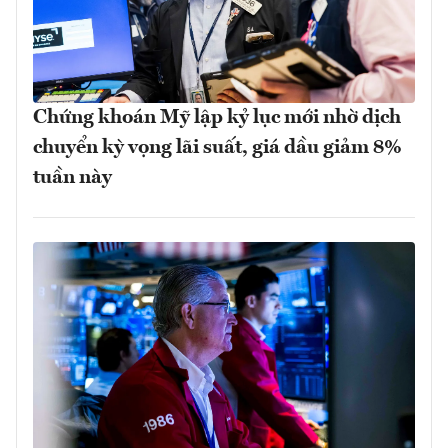
Chứng khoán Mỹ lập kỷ lục mới nhờ dịch
chuyển kỳ vọng lãi suất, giá dầu giảm 8%
tuần này