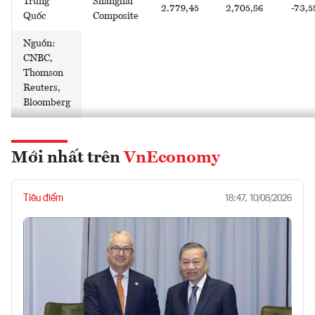
Trung
Shanghai
2.779,45
2,705,86
-73,5
Quốc
Composite
Nguồn:
CNBC,
Thomson
Reuters,
Bloomberg
Mới nhất trên
VnEconomy
Tiêu điểm
18:47, 10/08/2026