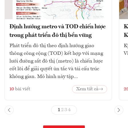
Định hướng metro và TOD chiến lược
K
trong phát triển đô thị bền vững
K
Phát triển đô thị theo định hướng giao
K
thông công cộng (TOD) kết hợp với mạng
V
lưới đường sắt đô thị (metro) là chiến lược
cốt lõi để giải quyết ùn tắc và tái cấu trúc
không gian. Mô hình này tập...
10
bài viết
Xem tất cả
2
1
2
3
4