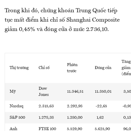
Trong khi đó, chứng khoán Trung Quốc tiếp
tục mất điểm khi chỉ số Shanghai Composite
giảm 0,45% và đóng cửa ở mức 2.736,10.
Tăng
Phiên
Thị trường
Chỉ số
Đóng cửa
giảm
trước
(điể
Dow
Mỹ
11.346,51
11.350,01
3,5
Jones
Nasdaq
2.315,63
2.292,98
-22,65
-0,9
S&P 500
1.278,38
1.280,00
1,62
0,13
Anh
FTSE 100
5.529,90
5.625,90
96,0