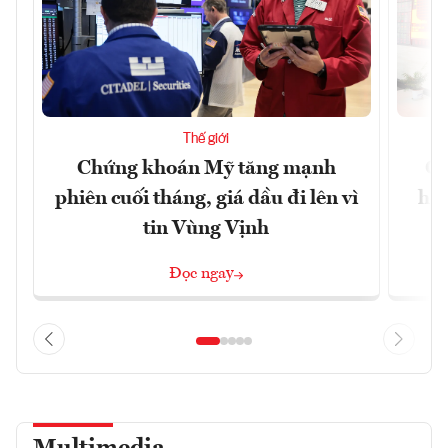
Thế giới
Chứng khoán Mỹ tăng mạnh
Ch
phiên cuối tháng, giá dầu đi lên vì
hoà
tin Vùng Vịnh
Đọc ngay