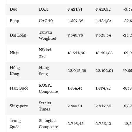
Đức
DAX
6.421,91
6.418,32
-3,5
Pháp
CAC 40
4.397,32
4.434,85
37,5
Taiwan
Đài Loan
7.548,76
7.523,54
-25,
Weighted
Nikkei
Nhật
13.544,36
13.481,38
-62,9
225
Hồng
Hang
22.042,35
22.102,01
59,66
Kông
Seng
KOSPI
Hàn Quốc
1.684,45
1.674,92
-9,53
Composite
Straits
Singapore
2.955,91
2.947,54
-8,37
Times
Trung
Shanghai
2.748,43
2.736,10
-12,
Quốc
Composite