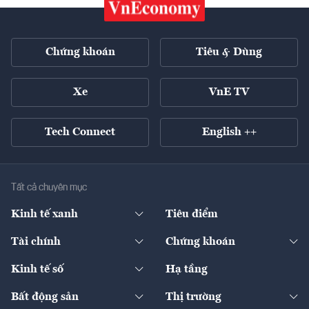
Chứng khoán
Tiêu & Dùng
Xe
VnE TV
Tech Connect
English ++
Tất cả chuyên mục
Kinh tế xanh
Tiêu điểm
Chuyển động xanh
Tài chính
Chứng khoán
Pháp lý
Ngân hàng
Doanh nghiệp niêm yết
Kinh tế số
Hạ tầng
Thương hiệu xanh
Thị trường vốn
Thị trường
Sản phẩm - Thị trường
Bất động sản
Thị trường
Diễn đàn
Thuế
Đầu tư