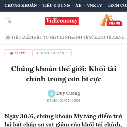
CHỨNG KHOÁN
TIÊU & DÙNG
XE
VNE TV
TECH CO
TIÊU ĐIỂM
ĐẦU TƯ
TÀI CHÍNH
KINH TẾ SỐ
KINH TẾ XANH
QUỐC TẾ
CHỨNG KHOÁN
Chứng khoán thế giới: Khối tài
chính trong cơn bĩ cực
Duy Cường
D
07:30, 01/07/2008
Ngày 30/6, chứng khoán Mỹ tăng điểm trở
lại bất chấp sự sụt giảm của khối tài chính,