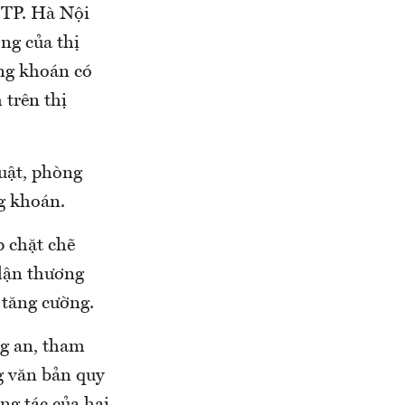
 TP. Hà Nội
ng của thị
ứng khoán có
 trên thị
uật, phòng
g khoán.
p chặt chẽ
 lận thương
 tăng cường.
ng an, tham
g văn bản quy
ng tác của hai