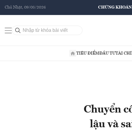
Chủ Nhật, 09/08/2026
CHỨNG KHOÁN
TIÊU ĐIỂM
ĐẦU TƯ
TÀI CH
Chuyển cô
lậu và s