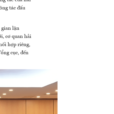
công tác đấu
 gian lận
i, cơ quan hải
hối hợp riêng,
Tổng cục, đến