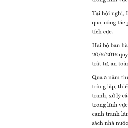
Tại hội nghị,
qua, công tác
tích cực.
Hai bộ ban hà
20/6/2016 quy
trật tự, an toà
Qua 5 năm thự
trùng lắp, thi
tranh, xử lý c
trong lĩnh vự
cạnh tranh làn
sách nhà nước