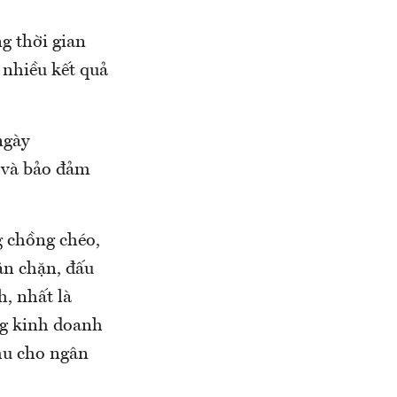
g thời gian
 nhiều kết quả
ngày
a và bảo đảm
g chồng chéo,
ăn chặn, đấu
h, nhất là
ng kinh doanh
thu cho ngân