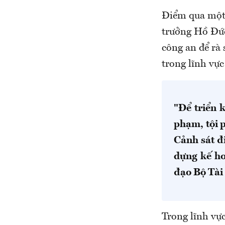
Điểm qua một s
trưởng Hồ Đức
công an để rà 
trong lĩnh vực
"Để triển 
phạm, tội 
Cảnh sát đ
dựng kế ho
đạo Bộ Tài 
Trong lĩnh vự