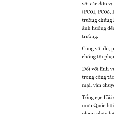
với các đơn v
(PC01, PC03, 
trường chứng 
ảnh hưởng đến 
trường.
Cùng với đó, 
chống tội phạ
Đối với lĩnh v
trong công tá
mại, vận chuy
Tổng cục Hải 
mưu Quốc hội,
phạm pháp luậ