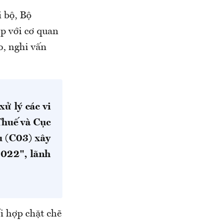
i bộ, Bộ
p với cơ quan
o, nghi vấn
ử lý các vi
Thuế và Cục
u (C03) xây
2022", lãnh
 hợp chặt chẽ