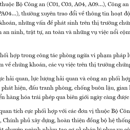
ị thuộc Bộ Công an (C01, C03, A04, A09…), Công an
PA04…), thường xuyên trao đổi về thông tin hoạt độ
khoán, những vấn đề phát sinh trên thị trường ch
an ninh, trật tự, an toàn và những vụ việc nổi cộm
phối hợp trong công tác phòng ngừa vi phạm pháp l
m về chứng khoán, các vụ việc trên thị trường chứn
ực hải quan, lực lượng hải quan và công an phối hợ
c phát hiện, đấu tranh phòng, chống buôn lậu, gian
ển hàng hóa trái phép qua biên giới ngày càng được
quan tích cực phối hợp với các đơn vị thuộc Bộ Cô
 Chính phủ xây dựng, hoàn thiện đồng bộ hệ thốn
t chuyên ngành nhằm tạo cơ sở pháp lý phục vụ cô