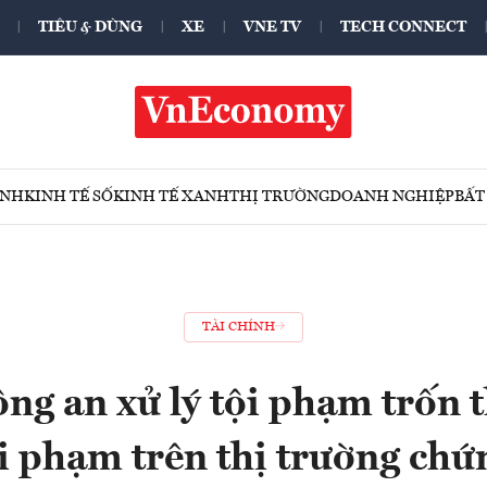
TIÊU & DÙNG
XE
VNE TV
TECH CONNECT
ÍNH
KINH TẾ SỐ
KINH TẾ XANH
THỊ TRƯỜNG
DOANH NGHIỆP
BẤT
TÀI CHÍNH
ng an xử lý tội phạm trốn 
ai phạm trên thị trường ch