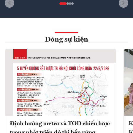
Dòng sự kiện
Định hướng metro và TOD chiến lược
K
trong phát triển đô thị bền vững
K