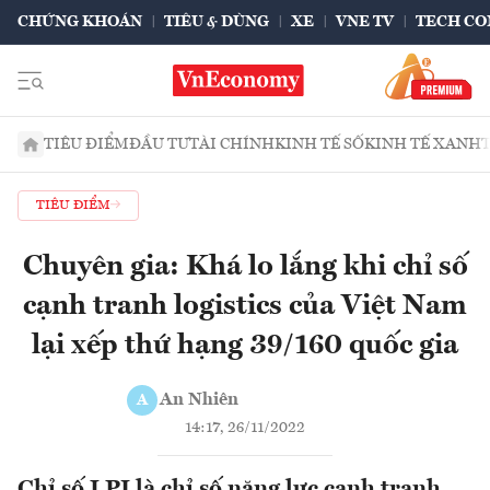
CHỨNG KHOÁN
TIÊU & DÙNG
XE
VNE TV
TECH CO
TIÊU ĐIỂM
ĐẦU TƯ
TÀI CHÍNH
KINH TẾ SỐ
KINH TẾ XANH
TIÊU ĐIỂM
Chuyên gia: Khá lo lắng khi chỉ số
cạnh tranh logistics của Việt Nam
lại xếp thứ hạng 39/160 quốc gia
An Nhiên
A
14:17, 26/11/2022
Chỉ số LPI là chỉ số năng lực cạnh tranh,