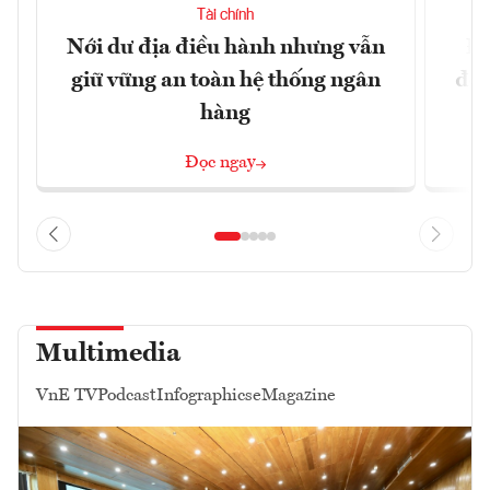
Tài chính
Nới dư địa điều hành nhưng vẫn
Đổ
giữ vững an toàn hệ thống ngân
đột
hàng
Đọc ngay
Multimedia
VnE TV
Podcast
Infographics
eMagazine