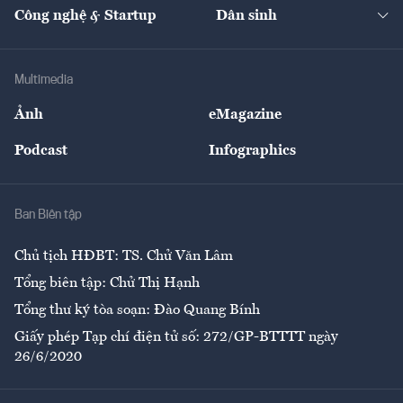
Nhà đầu tư
Du lịch
Công nghệ & Startup
Dân sinh
Tư vấn
Nông sản
Doanh nhân
Tư vấn Tiêu & Dùng
Infographics
Hạ tầng
Sức khỏe
Khung pháp lý
Doanh nghiệp
Địa phương
Thị trường
Bảo hiểm
Multimedia
Sự kiện
Nhân lực
Ảnh
eMagazine
Đẹp +
An sinh
Podcast
Infographics
Giải trí
Y tế
Nhà
Ban Biên tập
Ẩm thực
Chủ tịch HĐBT: TS. Chử Văn Lâm
Tổng biên tập: Chử Thị Hạnh
Tổng thư ký tòa soạn: Đào Quang Bính
Giấy phép Tạp chí điện tử số: 272/GP-BTTTT ngày
26/6/2020