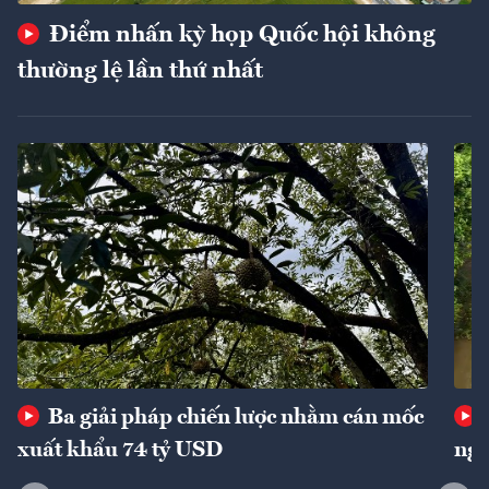
Điểm nhấn kỳ họp Quốc hội không
thường lệ lần thứ nhất
Ba giải pháp chiến lược nhằm cán mốc
xuất khẩu 74 tỷ USD
ngu