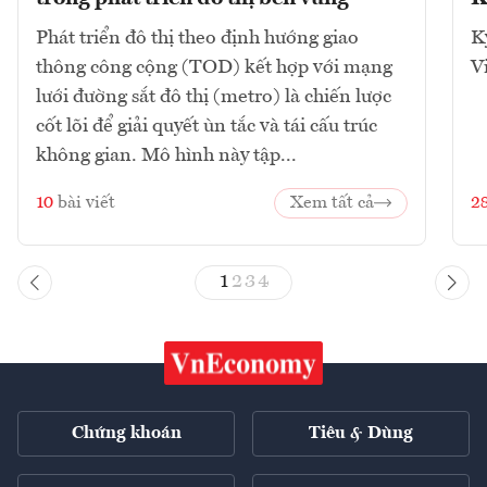
Phát triển đô thị theo định hướng giao
K
thông công cộng (TOD) kết hợp với mạng
V
lưới đường sắt đô thị (metro) là chiến lược
cốt lõi để giải quyết ùn tắc và tái cấu trúc
không gian. Mô hình này tập...
10
bài viết
Xem tất cả
2
1
2
3
4
Chứng khoán
Tiêu & Dùng