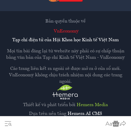
Bản quyền thuộc về
VnEconomy
Tạp chí điện tử của Hội Khoa học Kinh tế Việt Nam
Mọi tin bài đăng lại từ website này phải có sự chấp thuận
bằng văn bản của
Tạp chí Kinh tế Việt Nam - VnEconomy
Các trang liên kết ra ngoài sẽ được mở ra ở cửa sổ mới.
VnEconomy không chịu trách nhiệm nội dung các trang
ngoài.
Thiết kế và phát triển bởi
Hemera Media
Dựa trên nền tảng
Hemera AI CMS