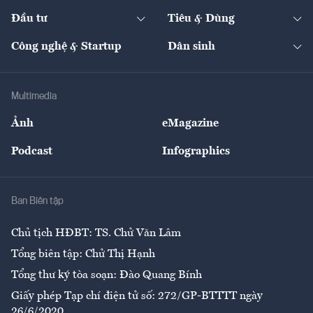
Dự án
Công nghiệp
Chuyển động 24h
Đối thoại
The Guide
Video
Đầu tư
Tiêu & Dùng
Quản trị số
Cafe BĐS
Thị trường
Kinh doanh
Kết nối
Tạp chí kinh tế Việt Nam
eMagazine
Nhà đầu tư
Du lịch
Công nghệ & Startup
Dân sinh
Tư vấn
Nông sản
Doanh nhân
Tư vấn Tiêu & Dùng
Infographics
Hạ tầng
Sức khỏe
Khung pháp lý
Doanh nghiệp
Địa phương
Thị trường
Bảo hiểm
Multimedia
Sự kiện
Nhân lực
Ảnh
eMagazine
Đẹp +
An sinh
Podcast
Infographics
Giải trí
Y tế
Nhà
Ban Biên tập
Ẩm thực
Chủ tịch HĐBT: TS. Chử Văn Lâm
Tổng biên tập: Chử Thị Hạnh
Tổng thư ký tòa soạn: Đào Quang Bính
Giấy phép Tạp chí điện tử số: 272/GP-BTTTT ngày
26/6/2020