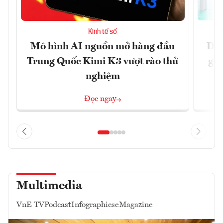
Kinh tế số
Mô hình AI nguồn mở hàng đầu
Đề 
Trung Quốc Kimi K3 vượt rào thử
gia
nghiệm
Đọc ngay
Multimedia
VnE TV
Podcast
Infographics
eMagazine