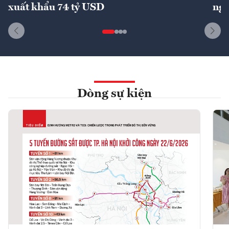
xuất khẩu 74 tỷ USD
ngu
Dòng sự kiện