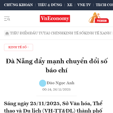
CHỨNG KHOÁN
TIÊU & DÙNG
XE
VNE TV
TECH CO
TIÊU ĐIỂM
ĐẦU TƯ
TÀI CHÍNH
KINH TẾ SỐ
KINH TẾ XANH
KINH TẾ SỐ
Đà Nẵng đẩy mạnh chuyển đổi số
báo chí
Đào Ngọc Anh
00:14, 26/11/2025
Sáng ngày 25/11/2025, Sở Văn hóa, Thể
thao và Du lịch (VH-TT&DL) thành phố