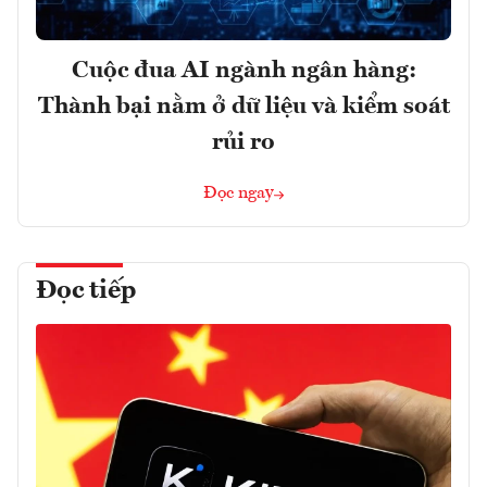
Cuộc đua AI ngành ngân hàng:
Thành bại nằm ở dữ liệu và kiểm soát
rủi ro
Đọc ngay
Đọc tiếp