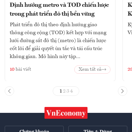
Định hướng metro và TOD chiến lược
K
trong phát triển đô thị bền vững
K
Phát triển đô thị theo định hướng giao
K
thông công cộng (TOD) kết hợp với mạng
V
lưới đường sắt đô thị (metro) là chiến lược
cốt lõi để giải quyết ùn tắc và tái cấu trúc
không gian. Mô hình này tập...
10
bài viết
Xem tất cả
2
1
2
3
4