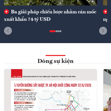
Ba giải pháp chiến lược nhằm cán mốc
xuất khẩu 74 tỷ USD
ngu
Dòng sự kiện