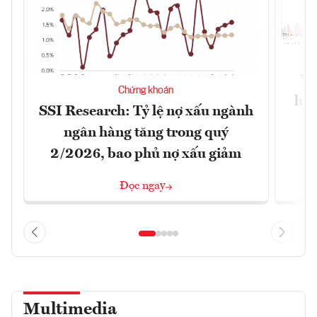
VN
Chứng khoán
lực
SSI Research: Tỷ lệ nợ xấu ngành
ngân hàng tăng trong quý
2/2026, bao phủ nợ xấu giảm
Đọc ngay
Multimedia