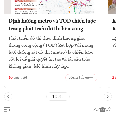
Định hướng metro và TOD chiến lược
K
trong phát triển đô thị bền vững
K
Phát triển đô thị theo định hướng giao
K
thông công cộng (TOD) kết hợp với mạng
V
lưới đường sắt đô thị (metro) là chiến lược
cốt lõi để giải quyết ùn tắc và tái cấu trúc
không gian. Mô hình này tập...
10
bài viết
Xem tất cả
2
1
2
3
4