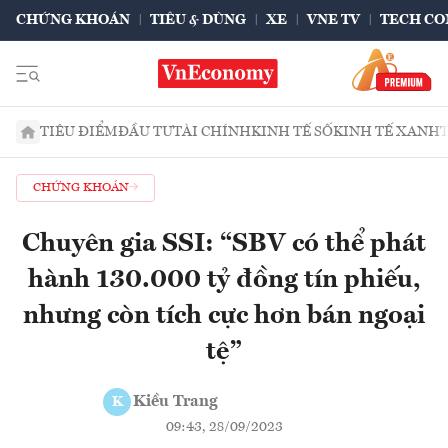
CHỨNG KHOÁN
TIÊU & DÙNG
XE
VNE TV
TECH CO
TIÊU ĐIỂM
ĐẦU TƯ
TÀI CHÍNH
KINH TẾ SỐ
KINH TẾ XANH
CHỨNG KHOÁN
Chuyên gia SSI: “SBV có thể phát
hành 130.000 tỷ đồng tín phiếu,
nhưng còn tích cực hơn bán ngoại
tệ”
Kiều Trang
K
09:43, 28/09/2023