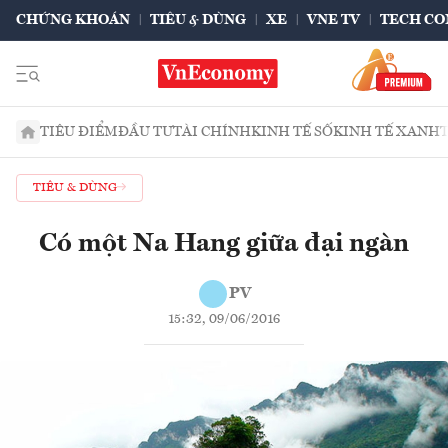
CHỨNG KHOÁN
TIÊU & DÙNG
XE
VNE TV
TECH CO
TIÊU ĐIỂM
ĐẦU TƯ
TÀI CHÍNH
KINH TẾ SỐ
KINH TẾ XANH
TIÊU & DÙNG
Có một Na Hang giữa đại ngàn
PV
15:32, 09/06/2016