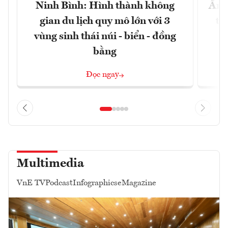
Ninh Bình: Hình thành không
Ẩm 
gian du lịch quy mô lớn với 3
tê
vùng sinh thái núi - biển - đồng
bằng
Đọc ngay
Multimedia
VnE TV
Podcast
Infographics
eMagazine