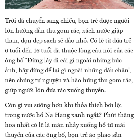
Trời đã chuyển sang chiều, bọn trẻ được người
lớn hướng dẫn thu gom rác, xách nước giập
than, dọn dẹp sạch sẽ đảo nhỏ. Có lẽ từ đứa trẻ
6 tuổi đến 16 tuổi đã thuộc lòng câu nói của các
ông bố “Đừng lấy đi cái gì ngoài những bức
ảnh, hãy đừng để lại gì ngoài những dấu chân”,
nên chúng tự nguyện và hào hứng thu gom rác,
giúp người lớn đưa rác xuống thuyền.
Còn gì vui sướng hơn khi thỏa thích bơi lội
trong nước hồ Na Hang xanh ngắt? Phút thăng
hoa nhất có lẽ là màn nhảy xuống hồ từ mái
thuyền của các ông bố, bọn trẻ áo phao sẵn