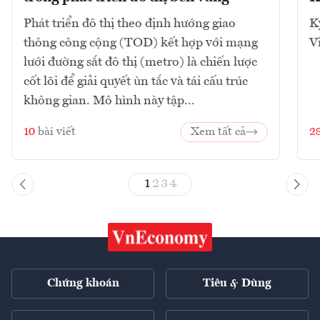
Phát triển đô thị theo định hướng giao
K
thông công cộng (TOD) kết hợp với mạng
V
lưới đường sắt đô thị (metro) là chiến lược
cốt lõi để giải quyết ùn tắc và tái cấu trúc
không gian. Mô hình này tập...
10
bài viết
Xem tất cả
2
1
2
3
4
Chứng khoán
Tiêu & Dùng