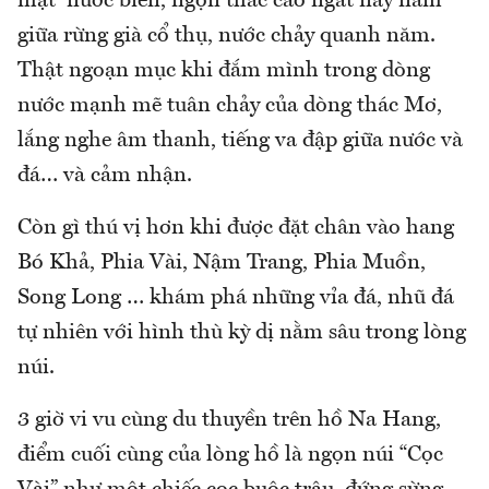
mặt nước biển, ngọn thác cao ngất này nằm
giữa rừng già cổ thụ, nước chảy quanh năm.
Thật ngoạn mục khi đắm mình trong dòng
nước mạnh mẽ tuân chảy của dòng thác Mơ,
lắng nghe âm thanh, tiếng va đập giữa nước và
đá… và cảm nhận.
Còn gì thú vị hơn khi được đặt chân vào hang
Bó Khả, Phia Vài, Nậm Trang, Phia Muồn,
Song Long … khám phá những vỉa đá, nhũ đá
tự nhiên với hình thù kỳ dị nằm sâu trong lòng
núi.
3 giờ vi vu cùng du thuyền trên hồ Na Hang,
điểm cuối cùng của lòng hồ là ngọn núi “Cọc