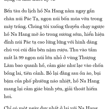
Bến tàu du lịch hồ Na Hang nằm ngay gần
chân núi Pác Tạ, ngọn núi bốn mùa vờn trong
mây trắng. Chúng tôi xuống thuyền chạy ngược
hồ Na Hang mờ ảo trong sương sớm, hiển hiện
đỉnh núi Pác tạ cao lừng lững với hình dáng
chú voi cúi đầu bên nậm rượu. Thu vào tầm
mắt là 99 ngọn núi lớn nhỏ ở vùng Thượng
Lâm bao quanh hồ, cảm giác như lạc vào chốn
bồng lai, tiên cảnh. Bỏ lại đằng sau ồn ào, bụi
bặm của phố phường náo nhiệt, hồ Na Hang
mang lại cảm giác bình yên, giải thoát hiếm
hoi.
Chỉ có một ngày duy nhất ở lại với Na Hang,