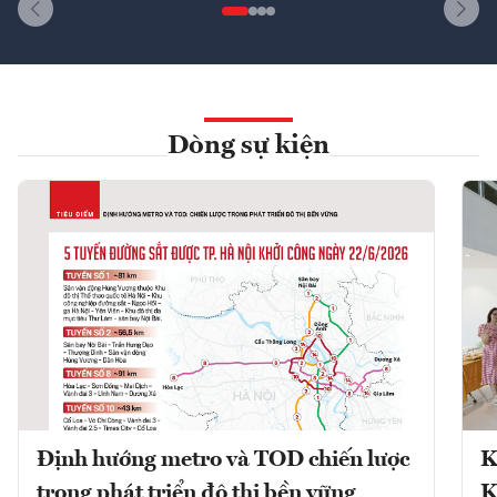
Dòng sự kiện
Định hướng metro và TOD chiến lược
K
trong phát triển đô thị bền vững
K