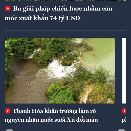
Ba giải pháp chiến lược nhằm cán
mốc xuất khẩu 74 tỷ USD
Thanh Hóa khẩn trương làm rõ
nguyên nhân nước suối Xú đổi màu
phí