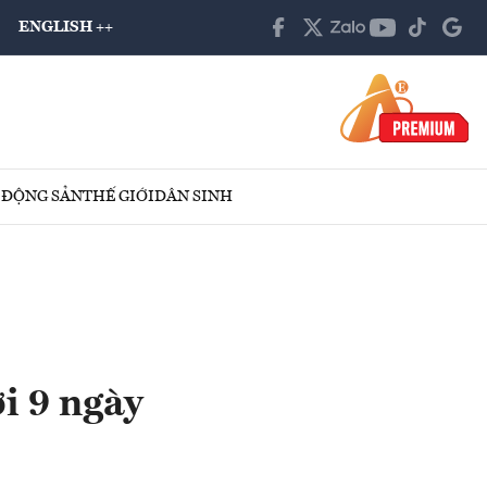
ENGLISH ++
 ĐỘNG SẢN
THẾ GIỚI
DÂN SINH
i 9 ngày