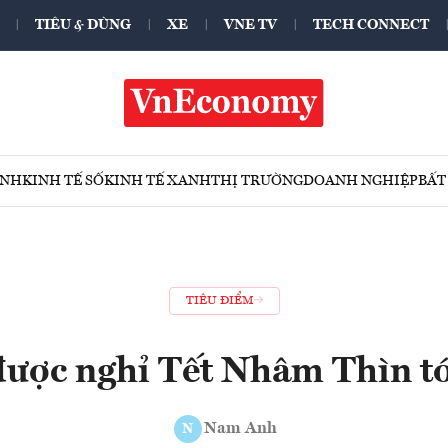
TIÊU & DÙNG
XE
VNE TV
TECH CONNECT
ÍNH
KINH TẾ SỐ
KINH TẾ XANH
THỊ TRƯỜNG
DOANH NGHIỆP
BẤT
TIÊU ĐIỂM
được nghỉ Tết Nhâm Thìn tớ
Nam Anh
N