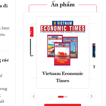
Ấn phẩm
a đi
n lược
hơn.
 các
Tạp chí
Askonomy
Vietnam Economic
tế
Times
rong
g
hất