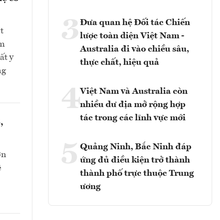
3
Đưa quan hệ Đối tác Chiến
t
lược toàn diện Việt Nam -
ểm
Australia đi vào chiều sâu,
ất y
thực chất, hiệu quả
ng
4
Việt Nam và Australia còn
nhiều dư địa mở rộng hợp
tác trong các lĩnh vực mới
,
5
Quảng Ninh, Bắc Ninh đáp
ớn
ứng đủ điều kiện trở thành
ê
thành phố trực thuộc Trung
ương