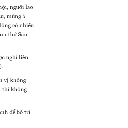
ội, người lao
áu, mùng 5
 động có nhiều
làm thứ Sáu
c nghỉ liên
).
n vị không
n thì không
nh để bố trí