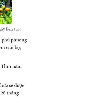
y liên tục.
h phủ phương
ới cán bộ,
m Thìn năm
chức sẽ được
 28 tháng