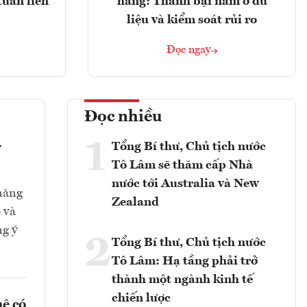
tuần liên
hàng: Thành bại nằm ở dữ
liệu và kiểm soát rủi ro
Đọc ngay
Đọc nhiều
1
Tổng Bí thư, Chủ tịch nước
y
Tô Lâm sẽ thăm cấp Nhà
nước tới Australia và New
 năng
Zealand
 và
ng ý
2
Tổng Bí thư, Chủ tịch nước
Tô Lâm: Hạ tầng phải trở
thành một ngành kinh tế
chiến lược
hệ có