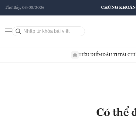
Thứ Bảy, 08/08/2026
CHỨNG KHOÁN
TIÊU ĐIỂM
ĐẦU TƯ
TÀI CH
Có thể 