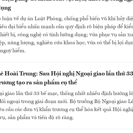
dụng
 luận về dự án Luật Phòng, chống phổ biến vũ khí hủy diệ
iều đại biểu nhấn mạnh cần quy định rõ biện pháp để ki
 thiết bị, công nghệ có tính lưỡng dụng; vừa phục vụ sản xu
ệp, năng lượng, nghiên cứu khoa học, vừa có thể bị lợi dụ
 nguy hiểm.
ê Hoài Trung: Sau Hội nghị Ngoại giao lần thứ 33
rương tạo ra sản phẩm cụ thể
i giao lần thứ 33 bế mạc, thống nhất nhiều định hướng l
đối ngoại trong giai đoạn mới. Bộ trưởng Bộ Ngoại giao L
u cầu các đơn vị khẩn trương cụ thể hóa kết quả Hội nghị
ụ, sản phẩm và tiến độ rõ ràng.