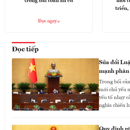
trong bài toán an cư
mới t
triển
Đọc ngay
Đọc tiếp
Sửa đổi Luậ
mạnh phân
Trong bối cản
mới chủ yếu n
yếu tố nhạy c
nghĩa chiến lư
Quy định rõ 