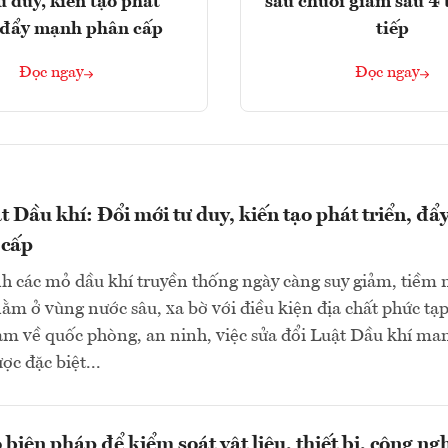
ư duy, kiến tạo phát
sau chuỗi giảm sâu 4 
, đẩy mạnh phân cấp
tiếp
Đọc ngay
Đọc ngay
t Dầu khí: Đổi mới tư duy, kiến tạo phát triển, đẩ
 cấp
h các mỏ dầu khí truyền thống ngày càng suy giảm, tiềm
ằm ở vùng nước sâu, xa bờ với điều kiện địa chất phức tạp
ảm về quốc phòng, an ninh, việc sửa đổi Luật Dầu khí ma
ợc đặc biệt...
biện pháp để kiểm soát vật liệu, thiết bị, công ng