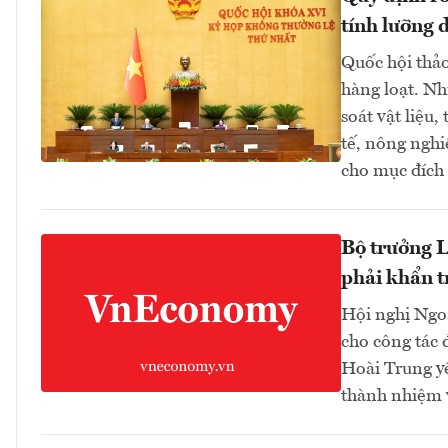
tính lưỡng 
Quốc hội thảo
hàng loạt. Nh
soát vật liệu,
tế, nông nghi
cho mục đích
Bộ trưởng L
phải khẩn t
Hội nghị Ngoạ
cho công tác 
Hoài Trung yê
thành nhiệm v