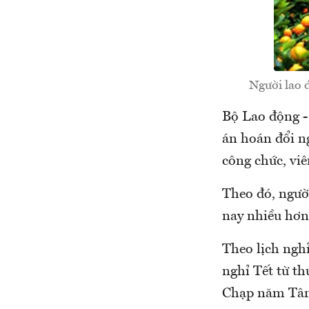
Người lao 
Bộ Lao động -
án hoán đổi n
công chức, viê
Theo đó, ngườ
nay nhiều hơn,
Theo lịch ngh
nghỉ Tết từ th
Chạp năm Tân