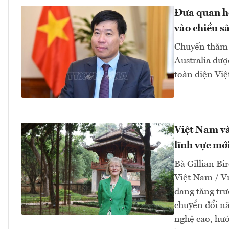
Đưa quan hệ
vào chiều sâ
Chuyến thăm 
Australia đượ
toàn diện Việ
Việt Nam và
lĩnh vực mớ
Bà Gillian Bir
Việt Nam / V
đang tăng tr
chuyển đổi nă
nghệ cao, hướ