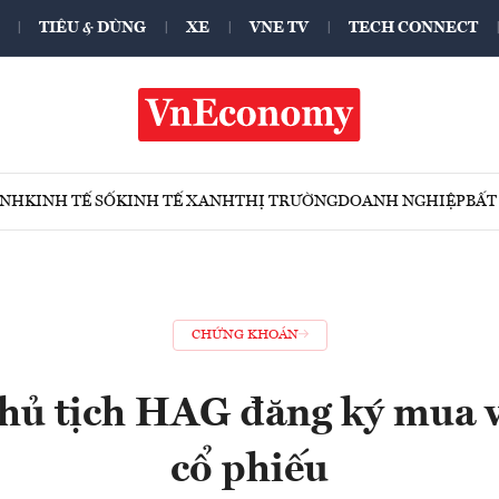
TIÊU & DÙNG
XE
VNE TV
TECH CONNECT
ÍNH
KINH TẾ SỐ
KINH TẾ XANH
THỊ TRƯỜNG
DOANH NGHIỆP
BẤT
CHỨNG KHOÁN
hủ tịch HAG đăng ký mua v
cổ phiếu