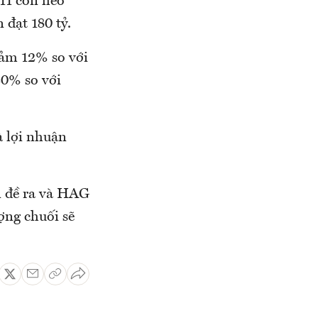
11 con heo
 đạt 180 tỷ.
iảm 12% so với
20% so với
 lợi nhuận
n đề ra và HAG
ợng chuối sẽ