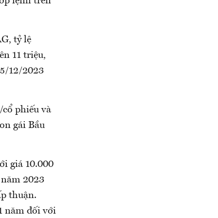
p lệnh trên
, tỷ lệ
n 11 triệu,
25/12/2023
/cổ phiếu và
con gái Bầu
ới giá 10.000
ng năm 2023
p thuận.
1 năm đối với