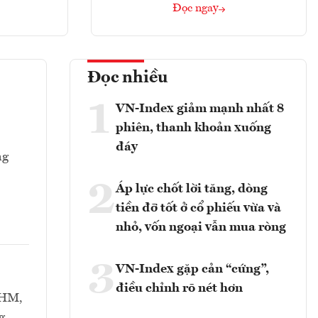
Đọc ngay
Đọc nhiều
1
VN-Index giảm mạnh nhất 8
phiên, thanh khoản xuống
đáy
ng
2
Áp lực chốt lời tăng, dòng
tiền đỡ tốt ở cổ phiếu vừa và
nhỏ, vốn ngoại vẫn mua ròng
3
VN-Index gặp cản “cứng”,
điều chỉnh rõ nét hơn
VHM,
g