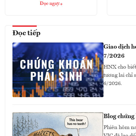
Đọc ngay
Đọc tiếp
Giao dịch 
7/2026
HNX cho biết
tương lai chỉ
6/2026.
Blog chứng 
Phiên hôm na
VIC đã lao dố