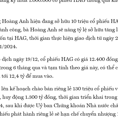
g ký mua 1.000.000 cổ phiếu HAG thông qua khớ
 Hoàng Anh hiện đang sở hữu 10 triệu cổ phiếu HAG
nh công, bà Hoàng Anh sẽ nâng tỷ lệ sở hữu tăng lê
ốn tại HAG, thời gian thực hiện giao dịch từ ngày 
1/2024.
o dịch ngày 19/12, cổ phiếu HAG có giá 12.400 đồng
rong 6 tháng qua và tạm tính theo giá này, có thể 
 tới 12,4 tỷ để mua vào.
ên kế hoạch chào bán riêng lẻ 130 triệu cổ phiếu v
 huy động 1.300 tỷ đồng, thời gian triển khai tro
, sau khi được Uỷ ban Chứng khoán Nhà nước chấ
phiếu phát hành riêng lẻ sẽ hạn chế chuyển nhượng 