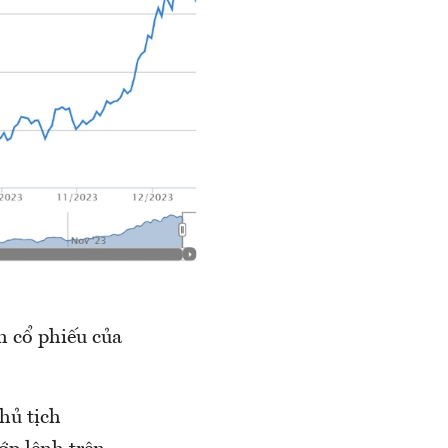
 cổ phiếu của
hủ tịch