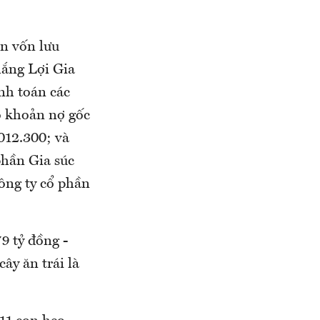
ồn vốn lưu
hắng Lợi Gia
nh toán các
ộ khoản nợ gốc
012.300; và
phần Gia súc
ông ty cổ phần
9 tỷ đồng -
ây ăn trái là