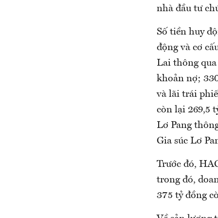
nhà đầu tư ch
Số tiền huy đ
động và cơ cấ
Lai thông qua
khoản nợ; 330
và lãi trái p
còn lại 269,5 
Lơ Pang thông
Gia súc Lơ Pa
Trước đó, HAG
trong đó, doan
375 tỷ đồng c