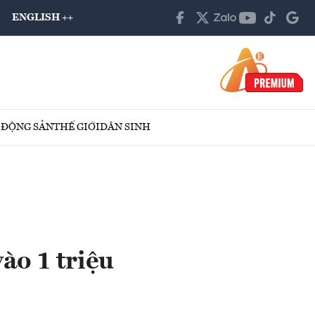
ENGLISH ++
 ĐỘNG SẢN
THẾ GIỚI
DÂN SINH
ào 1 triệu