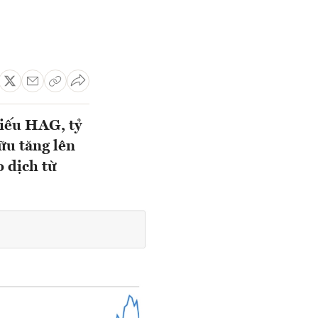
hiếu HAG, tỷ
ữu tăng lên
o dịch từ