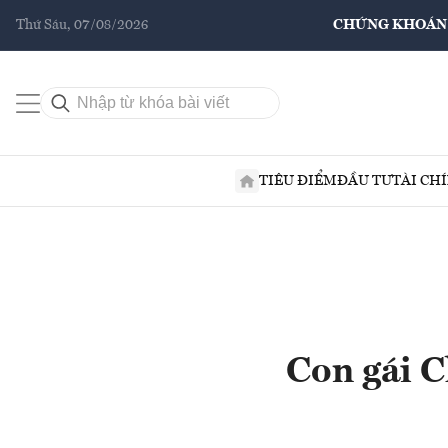
Thứ Sáu, 07/08/2026
CHỨNG KHOÁN
TIÊU ĐIỂM
ĐẦU TƯ
TÀI CH
Con gái C