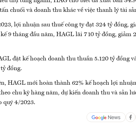
tiêu thụ từng ngành, HAG cho biết đã xuất bán 34.9
 tấn chuối và doanh thu khác về việc thanh lý tài sản
023, lợi nhuận sau thuế công ty đạt 324 tỷ đồng, g
y kế 9 tháng đầu năm, HAGL lãi 710 tỷ đồng, giảm 
L đặt kế hoạch doanh thu thuần 5.120 tỷ đồng và
 tỷ đồng.
rên, HAGL mới hoàn thành 62% kế hoạch lợi nhuậ
 theo chu kỳ hàng năm, dự kiến doanh thu và sản lư
 quý 4/2023.