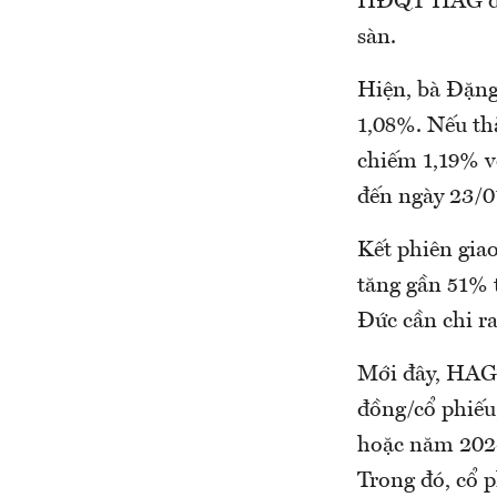
HĐQT HAG đăn
sàn.
Hiện, bà Đặng
1,08%. Nếu thà
chiếm 1,19% v
đến ngày 23/0
Kết phiên gia
tăng gần 51% t
Đức cần chi ra
Mới đây, HAG l
đồng/cổ phiếu,
hoặc năm 2024
Trong đó, cổ 