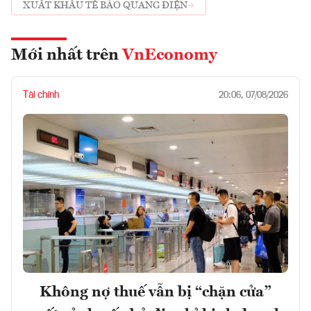
XUẤT KHẨU TẾ BÀO QUANG ĐIỆN
Mới nhất trên
VnEconomy
Tài chính
20:06, 07/08/2026
Không nợ thuế vẫn bị “chặn cửa”