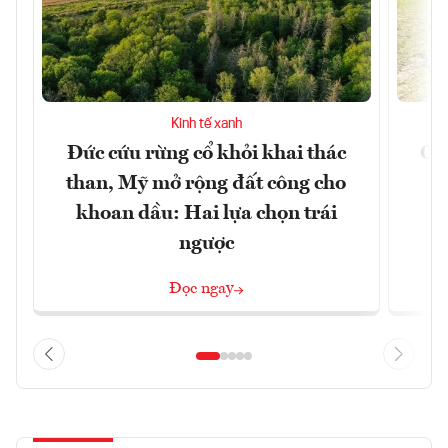
Kinh tế xanh
Đức cứu rừng cổ khỏi khai thác
Cản
than, Mỹ mở rộng đất công cho
m
khoan dầu: Hai lựa chọn trái
ngược
Đọc ngay