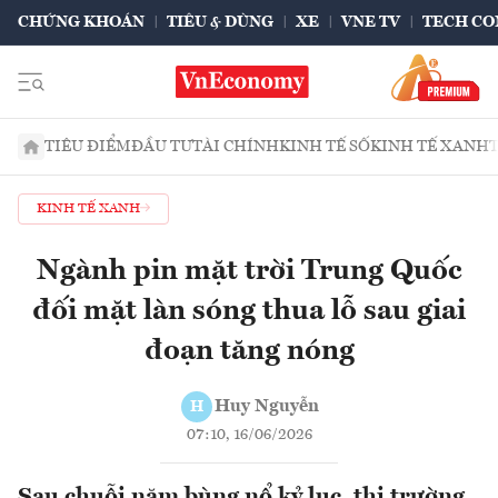
CHỨNG KHOÁN
TIÊU & DÙNG
XE
VNE TV
TECH CO
TIÊU ĐIỂM
ĐẦU TƯ
TÀI CHÍNH
KINH TẾ SỐ
KINH TẾ XANH
KINH TẾ XANH
Ngành pin mặt trời Trung Quốc
đối mặt làn sóng thua lỗ sau giai
đoạn tăng nóng
Huy Nguyễn
H
07:10, 16/06/2026
Sau chuỗi năm bùng nổ kỷ lục, thị trường