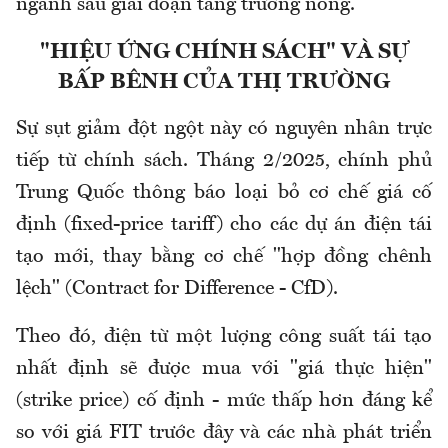
ngành sau giai đoạn tăng trưởng nóng.
"HIỆU ỨNG CHÍNH SÁCH" VÀ SỰ
BẤP BÊNH CỦA THỊ TRƯỜNG
Sự sụt giảm đột ngột này có nguyên nhân trực
tiếp từ chính sách. Tháng 2/2025, chính phủ
Trung Quốc thông báo loại bỏ cơ chế giá cố
định (fixed-price tariff) cho các dự án điện tái
tạo mới, thay bằng cơ chế "hợp đồng chênh
lệch" (Contract for Difference - CfD).
Theo đó, điện từ một lượng công suất tái tạo
nhất định sẽ được mua với "giá thực hiện"
(strike price) cố định - mức thấp hơn đáng kể
so với giá FIT trước đây và các nhà phát triển