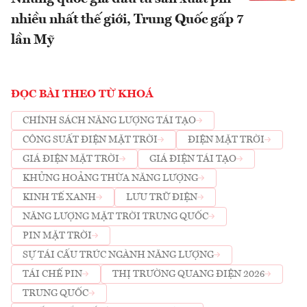
nhiều nhất thế giới, Trung Quốc gấp 7
lần Mỹ
ĐỌC BÀI THEO TỪ KHOÁ
CHÍNH SÁCH NĂNG LƯỢNG TÁI TẠO
CÔNG SUẤT ĐIỆN MẶT TRỜI
ĐIỆN MẶT TRỜI
GIÁ ĐIỆN MẶT TRỜI
GIÁ ĐIỆN TÁI TẠO
KHỦNG HOẢNG THỪA NĂNG LƯỢNG
KINH TẾ XANH
LƯU TRỮ ĐIỆN
NĂNG LƯỢNG MẶT TRỜI TRUNG QUỐC
PIN MẶT TRỜI
SỰ TÁI CẤU TRÚC NGÀNH NĂNG LƯỢNG
TÁI CHẾ PIN
THỊ TRƯỜNG QUANG ĐIỆN 2026
TRUNG QUỐC