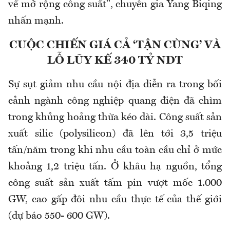
về mở rộng công suất", chuyên gia Yang
Biqing
nhấn mạnh.
CUỘC CHIẾN GIÁ CẢ ‘TẬN CÙNG’ VÀ
LỖ LŨY KẾ 340 TỶ NDT
Sự sụt giảm nhu cầu nội địa diễn ra trong bối
cảnh ngành công nghiệp quang điện đã chìm
trong khủng hoảng thừa kéo dài. Công suất sản
xuất
silic
(
polysilicon
) đã lên tới 3,5 triệu
tấn/năm trong khi nhu cầu toàn cầu chỉ ở mức
khoảng 1,2 triệu tấn. Ở khâu hạ nguồn, tổng
công suất sản xuất tấm pin vượt mốc 1.000
GW, cao gấp đôi nhu cầu thực tế của thế giới
(dự báo 550- 600 GW).