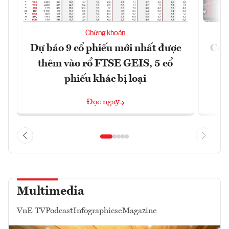
Chứng khoán
Dự báo 9 cổ phiếu mới nhất được
Có t
thêm vào rổ FTSE GEIS, 5 cổ
phiếu khác bị loại
Đọc ngay
Multimedia
VnE TV
Podcast
Infographics
eMagazine