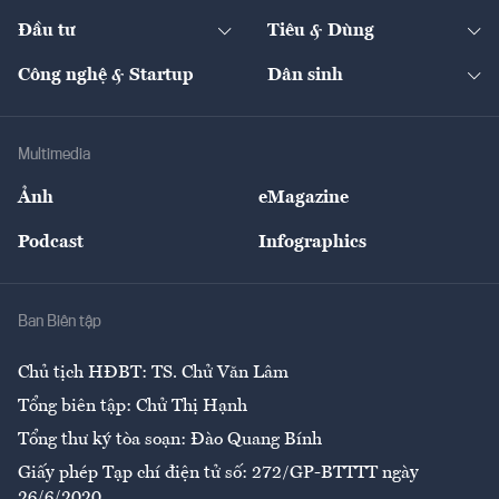
Dự án
Công nghiệp
Chuyển động 24h
Đối thoại
The Guide
Video
Đầu tư
Tiêu & Dùng
Quản trị số
Cafe BĐS
Thị trường
Kinh doanh
Kết nối
Tạp chí kinh tế Việt Nam
eMagazine
Nhà đầu tư
Du lịch
Công nghệ & Startup
Dân sinh
Tư vấn
Nông sản
Doanh nhân
Tư vấn Tiêu & Dùng
Infographics
Hạ tầng
Sức khỏe
Khung pháp lý
Doanh nghiệp
Địa phương
Thị trường
Bảo hiểm
Multimedia
Sự kiện
Nhân lực
Ảnh
eMagazine
Đẹp +
An sinh
Podcast
Infographics
Giải trí
Y tế
Nhà
Ban Biên tập
Ẩm thực
Chủ tịch HĐBT: TS. Chử Văn Lâm
Tổng biên tập: Chử Thị Hạnh
Tổng thư ký tòa soạn: Đào Quang Bính
Giấy phép Tạp chí điện tử số: 272/GP-BTTTT ngày
26/6/2020