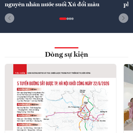
nguyên nhân nước suối Xú đổi màu
phí
Dòng sự kiện