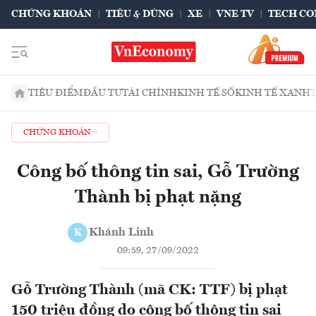
CHỨNG KHOÁN
TIÊU & DÙNG
XE
VNE TV
TECH CO
TIÊU ĐIỂM
ĐẦU TƯ
TÀI CHÍNH
KINH TẾ SỐ
KINH TẾ XANH
CHỨNG KHOÁN
Công bố thông tin sai, Gỗ Trường
Thành bị phạt nặng
Khánh Linh
K
09:59, 27/09/2022
Gỗ Trường Thành (mã CK: TTF) bị phạt
150 triệu đồng do công bố thông tin sai