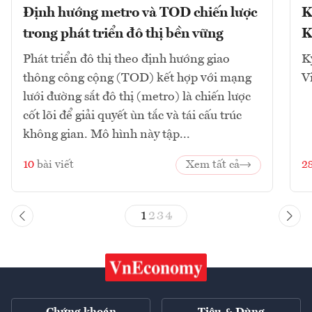
Định hướng metro và TOD chiến lược
K
trong phát triển đô thị bền vững
K
Phát triển đô thị theo định hướng giao
K
thông công cộng (TOD) kết hợp với mạng
V
lưới đường sắt đô thị (metro) là chiến lược
cốt lõi để giải quyết ùn tắc và tái cấu trúc
không gian. Mô hình này tập...
10
bài viết
Xem tất cả
2
1
2
3
4