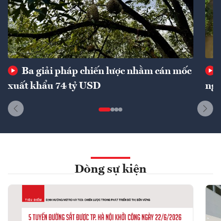
Ba giải pháp chiến lược nhằm cán mốc
xuất khẩu 74 tỷ USD
ngu
Dòng sự kiện