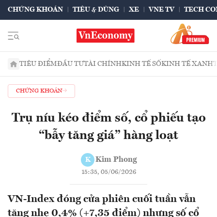
CHỨNG KHOÁN
TIÊU & DÙNG
XE
VNE TV
TECH CO
TIÊU ĐIỂM
ĐẦU TƯ
TÀI CHÍNH
KINH TẾ SỐ
KINH TẾ XANH
CHỨNG KHOÁN
Trụ níu kéo điểm số, cổ phiếu tạo
“bẫy tăng giá” hàng loạt
Kim Phong
K
15:35, 05/06/2026
VN-Index đóng cửa phiên cuối tuần vẫn
tăng nhẹ 0,4% (+7,35 điểm) nhưng số cổ