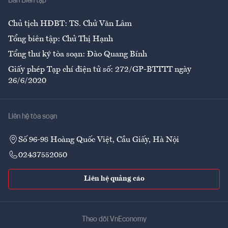
Ban Biên tập
Ẩm thực
Chủ tịch HĐBT: TS. Chử Văn Lâm
Tổng biên tập: Chử Thị Hạnh
Tổng thư ký tòa soạn: Đào Quang Bính
Giấy phép Tạp chí điện tử số: 272/GP-BTTTT ngày
26/6/2020
Liên hệ tòa soạn
Số 96-98 Hoàng Quốc Việt, Cầu Giấy, Hà Nội
02437552050
Liên hệ quảng cáo
Theo dõi VnEconomy