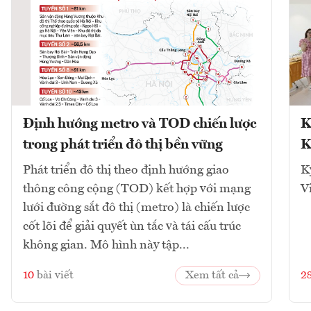
Định hướng metro và TOD chiến lược
K
trong phát triển đô thị bền vững
K
Phát triển đô thị theo định hướng giao
K
thông công cộng (TOD) kết hợp với mạng
V
lưới đường sắt đô thị (metro) là chiến lược
cốt lõi để giải quyết ùn tắc và tái cấu trúc
không gian. Mô hình này tập...
10
bài viết
Xem tất cả
2