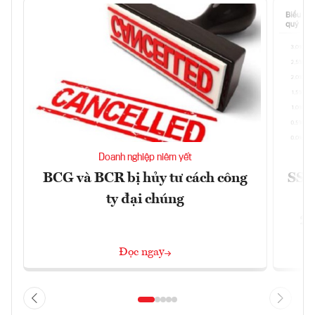
Doanh nghiệp niêm yết
BCG và BCR bị hủy tư cách công
SSI 
ty đại chúng
2/
Đọc ngay