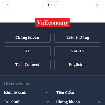
1
2
3
4
Chứng khoán
Tiêu & Dùng
Xe
VnE TV
Tech Connect
English ++
Tất cả chuyên mục
Kinh tế xanh
Tiêu điểm
Chuyển động xanh
Tài chính
Chứng khoán