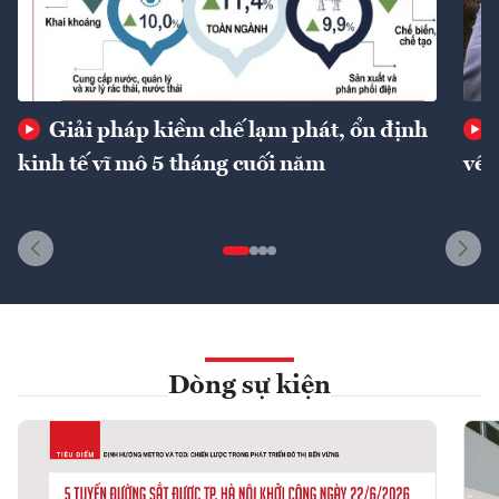
Giải pháp kiềm chế lạm phát, ổn định
kinh tế vĩ mô 5 tháng cuối năm
về 
Dòng sự kiện