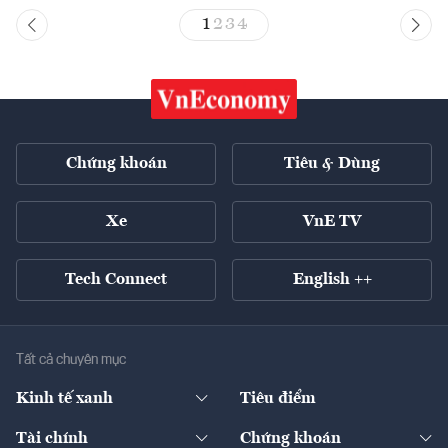
1
2
3
4
Chứng khoán
Tiêu & Dùng
Xe
VnE TV
Tech Connect
English ++
Tất cả chuyên mục
Kinh tế xanh
Tiêu điểm
Chuyển động xanh
Tài chính
Chứng khoán