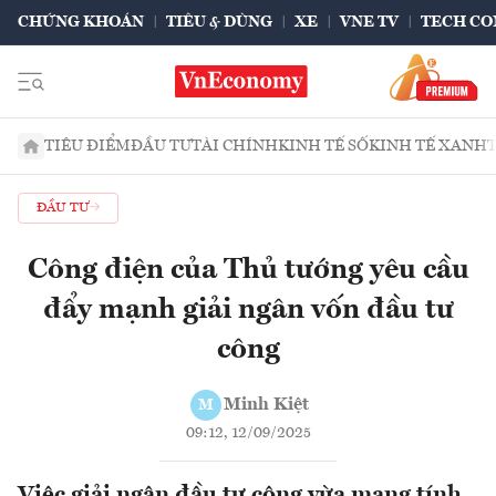
CHỨNG KHOÁN
TIÊU & DÙNG
XE
VNE TV
TECH CO
TIÊU ĐIỂM
ĐẦU TƯ
TÀI CHÍNH
KINH TẾ SỐ
KINH TẾ XANH
ĐẦU TƯ
Công điện của Thủ tướng yêu cầu
đẩy mạnh giải ngân vốn đầu tư
công
Minh Kiệt
M
09:12, 12/09/2025
Việc giải ngân đầu tư công vừa mang tính