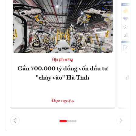
Địa phương
Gần 700.000 tỷ đồng vốn đầu tư
H
"chảy vào" Hà Tĩnh
đồn
Đọc ngay