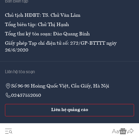
Ban Biên tập
Ẩm thực
Chủ tịch HĐBT: TS. Chử Văn Lâm
Tổng biên tập: Chử Thị Hạnh
Tổng thư ký tòa soạn: Đào Quang Bính
Giấy phép Tạp chí điện tử số: 272/GP-BTTTT ngày
26/6/2020
Liên hệ tòa soạn
Số 96-98 Hoàng Quốc Việt, Cầu Giấy, Hà Nội
02437552050
Liên hệ quảng cáo
Theo dõi VnEconomy