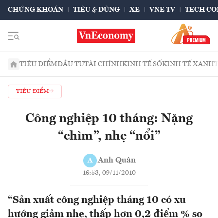
CHỨNG KHOÁN
TIÊU & DÙNG
XE
VNE TV
TECH CO
TIÊU ĐIỂM
ĐẦU TƯ
TÀI CHÍNH
KINH TẾ SỐ
KINH TẾ XANH
TIÊU ĐIỂM
Công nghiệp 10 tháng: Nặng
“chìm”, nhẹ “nổi”
Anh Quân
A
16:53, 09/11/2010
“Sản xuất công nghiệp tháng 10 có xu
hướng giảm nhẹ, thấp hơn 0,2 điểm % so