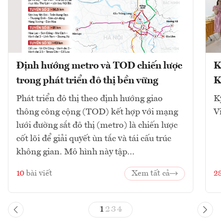
Định hướng metro và TOD chiến lược
K
trong phát triển đô thị bền vững
K
Phát triển đô thị theo định hướng giao
K
thông công cộng (TOD) kết hợp với mạng
V
lưới đường sắt đô thị (metro) là chiến lược
cốt lõi để giải quyết ùn tắc và tái cấu trúc
không gian. Mô hình này tập...
10
bài viết
Xem tất cả
2
1
2
3
4