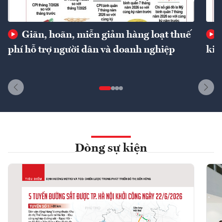
Giãn, hoãn, miễn giảm hàng loạt thuế
phí hỗ trợ người dân và doanh nghiệp
kin
Dòng sự kiện