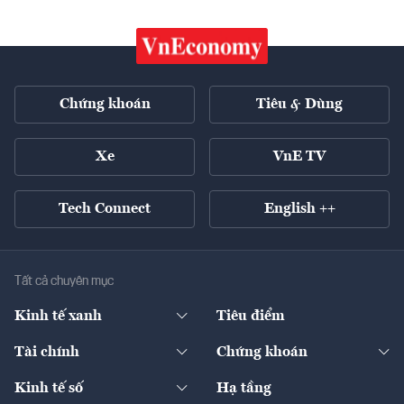
Chứng khoán
Tiêu & Dùng
Xe
VnE TV
Tech Connect
English ++
Tất cả chuyên mục
Kinh tế xanh
Tiêu điểm
Chuyển động xanh
Tài chính
Chứng khoán
Pháp lý
Ngân hàng
Doanh nghiệp niêm yết
Kinh tế số
Hạ tầng
Thương hiệu xanh