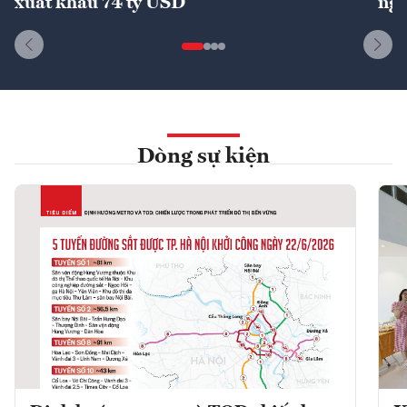
xuất khẩu 74 tỷ USD
ngu
Dòng sự kiện