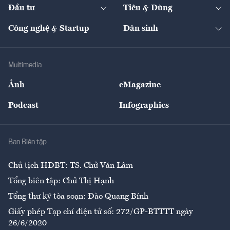
The Guide
Video
Đầu tư
Tiêu & Dùng
Quản trị số
Cafe BĐS
Thị trường
Kinh doanh
Kết nối
Tạp chí kinh tế Việt Nam
eMagazine
Nhà đầu tư
Du lịch
Công nghệ & Startup
Dân sinh
Tư vấn
Nông sản
Doanh nhân
Tư vấn Tiêu & Dùng
Infographics
Hạ tầng
Sức khỏe
Khung pháp lý
Doanh nghiệp
Địa phương
Thị trường
Bảo hiểm
Multimedia
Sự kiện
Nhân lực
Ảnh
eMagazine
Đẹp +
An sinh
Podcast
Infographics
Giải trí
Y tế
Nhà
Ban Biên tập
Ẩm thực
Chủ tịch HĐBT: TS. Chử Văn Lâm
Tổng biên tập: Chử Thị Hạnh
Tổng thư ký tòa soạn: Đào Quang Bính
Giấy phép Tạp chí điện tử số: 272/GP-BTTTT ngày
26/6/2020