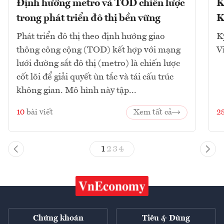
Định hướng metro và TOD chiến lược
K
trong phát triển đô thị bền vững
K
Phát triển đô thị theo định hướng giao
K
thông công cộng (TOD) kết hợp với mạng
V
lưới đường sắt đô thị (metro) là chiến lược
cốt lõi để giải quyết ùn tắc và tái cấu trúc
không gian. Mô hình này tập...
10
bài viết
Xem tất cả
2
1
2
3
4
Chứng khoán
Tiêu & Dùng