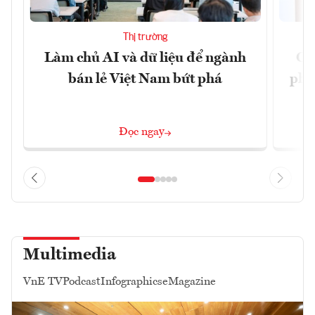
Thị trường
Làm chủ AI và dữ liệu để ngành
Ca
bán lẻ Việt Nam bứt phá
phá 
đ
Đọc ngay
Multimedia
VnE TV
Podcast
Infographics
eMagazine