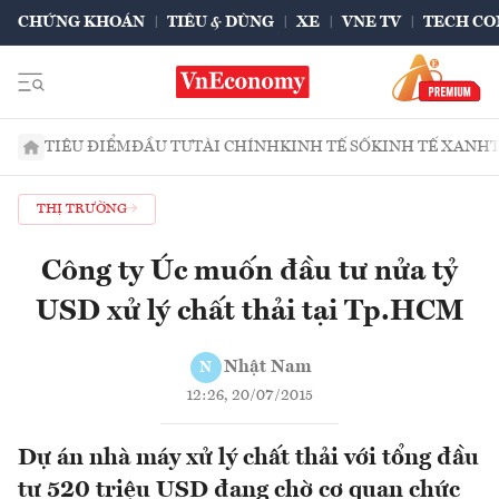
CHỨNG KHOÁN
TIÊU & DÙNG
XE
VNE TV
TECH CO
TIÊU ĐIỂM
ĐẦU TƯ
TÀI CHÍNH
KINH TẾ SỐ
KINH TẾ XANH
THỊ TRƯỜNG
Công ty Úc muốn đầu tư nửa tỷ
USD xử lý chất thải tại Tp.HCM
Nhật Nam
N
12:26, 20/07/2015
Dự án nhà máy xử lý chất thải với tổng đầu
tư 520 triệu USD đang chờ cơ quan chức