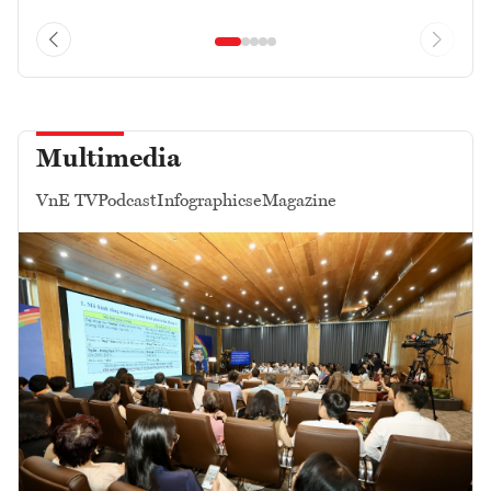
Multimedia
VnE TV
Podcast
Infographics
eMagazine