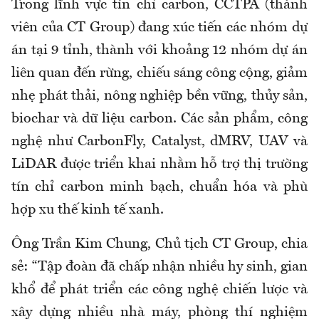
Trong lĩnh vực tín chỉ carbon, CCTPA (thành
viên của CT Group) đang xúc tiến các nhóm dự
án tại 9 tỉnh, thành với khoảng 12 nhóm dự án
liên quan đến rừng, chiếu sáng công cộng, giảm
nhẹ phát thải, nông nghiệp bền vững, thủy sản,
biochar và dữ liệu carbon. Các sản phẩm, công
nghệ như CarbonFly, Catalyst, dMRV, UAV và
LiDAR được triển khai nhằm hỗ trợ thị trường
tín chỉ carbon minh bạch, chuẩn hóa và phù
hợp xu thế kinh tế xanh.
Ông Trần Kim Chung, Chủ tịch CT Group, chia
sẻ: “Tập đoàn đã chấp nhận nhiều hy sinh, gian
khổ để phát triển các công nghệ chiến lược và
xây dựng nhiều nhà máy, phòng thí nghiệm