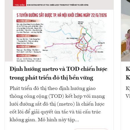
Định hướng metro và TOD chiến lược
K
trong phát triển đô thị bền vững
K
Phát triển đô thị theo định hướng giao
K
thông công cộng (TOD) kết hợp với mạng
V
lưới đường sắt đô thị (metro) là chiến lược
cốt lõi để giải quyết ùn tắc và tái cấu trúc
không gian. Mô hình này tập...