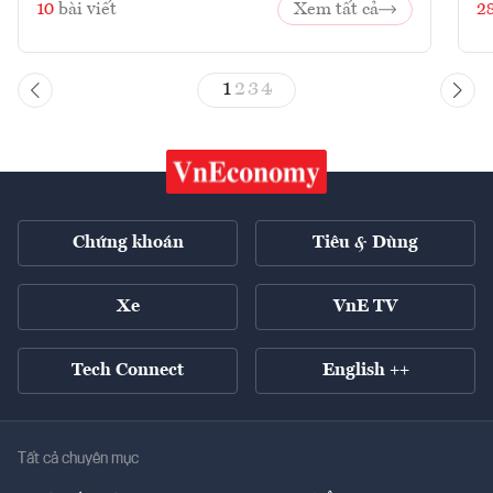
10
bài viết
Xem tất cả
2
1
2
3
4
Chứng khoán
Tiêu & Dùng
Xe
VnE TV
Tech Connect
English ++
Tất cả chuyên mục