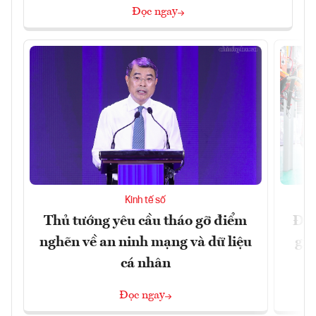
Đọc ngay
Kinh tế số
Thủ tướng yêu cầu tháo gỡ điểm
Đề 
nghẽn về an ninh mạng và dữ liệu
gia
cá nhân
Đọc ngay