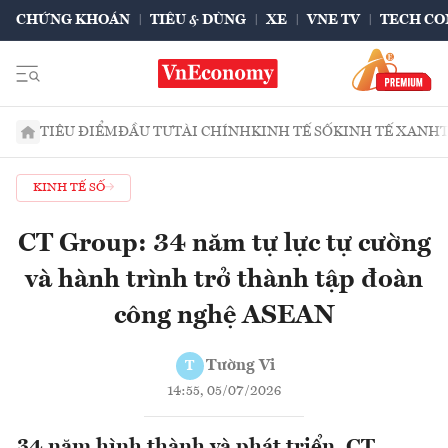
CHỨNG KHOÁN
TIÊU & DÙNG
XE
VNE TV
TECH CO
TIÊU ĐIỂM
ĐẦU TƯ
TÀI CHÍNH
KINH TẾ SỐ
KINH TẾ XANH
KINH TẾ SỐ
CT Group: 34 năm tự lực tự cường
và hành trình trở thành tập đoàn
công nghệ ASEAN
Tường Vi
T
14:55, 05/07/2026
34 năm hình thành và phát triển, CT