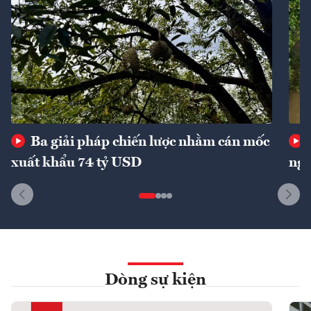
Ba giải pháp chiến lược nhằm cán mốc
xuất khẩu 74 tỷ USD
ngu
Dòng sự kiện