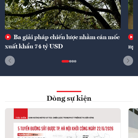
Ba giải pháp chiến lược nhằm cán mốc
xuất khẩu 74 tỷ USD
ngu
Dòng sự kiện