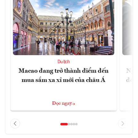
Du lịch
Macao đang trở thành điểm đến
Ngư
mua sắm xa xỉ mới của châu Á
đổi 
Đọc ngay