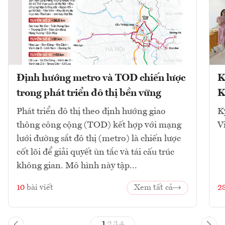
Định hướng metro và TOD chiến lược
K
trong phát triển đô thị bền vững
K
Phát triển đô thị theo định hướng giao
K
thông công cộng (TOD) kết hợp với mạng
V
lưới đường sắt đô thị (metro) là chiến lược
cốt lõi để giải quyết ùn tắc và tái cấu trúc
không gian. Mô hình này tập...
10
bài viết
Xem tất cả
2
1
2
3
4