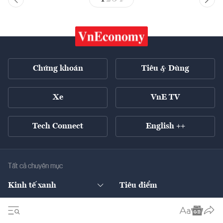
Chứng khoán
Tiêu & Dùng
Xe
VnE TV
Tech Connect
English ++
Tất cả chuyên mục
Kinh tế xanh
Tiêu điểm
Chuyển động xanh
Tài chính
Chứng khoán
Pháp lý
Ngân hàng
Doanh nghiệp niêm yết