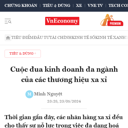
CHỨNG KHOÁN
TIÊU & DÙNG
XE
VNE TV
TECH CO
TIÊU ĐIỂM
ĐẦU TƯ
TÀI CHÍNH
KINH TẾ SỐ
KINH TẾ XANH
TIÊU & DÙNG
Cuộc đua kinh doanh đa ngành
của các thương hiệu xa xỉ
Minh Nguyệt
M
23:28, 23/05/2024
Thời gian gần đây, các nhãn hàng xa xỉ đều
cho thấy sự nỗ lực trong việc đa dạng hoá