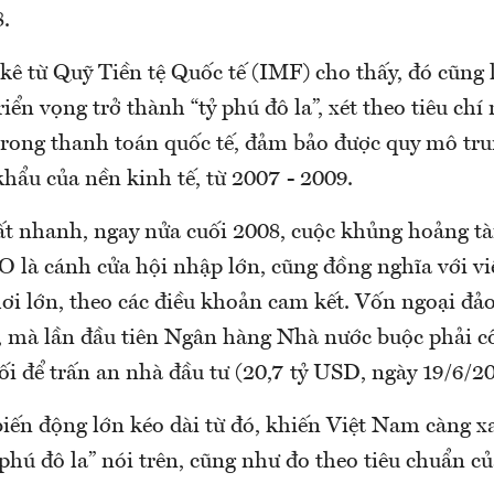
.
kê từ Quỹ Tiền tệ Quốc tế (IMF) cho thấy, đó cũng 
iển vọng trở thành “tỷ phú đô la”, xét theo tiêu chí
trong thanh toán quốc tế, đảm bảo được quy mô tru
hẩu của nền kinh tế, từ 2007 - 2009.
t nhanh, ngay nửa cuối 2008, cuộc khủng hoảng tà
O là cánh cửa hội nhập lớn, cũng đồng nghĩa với v
ơi lớn, theo các điều khoản cam kết. Vốn ngoại đả
, mà lần đầu tiên Ngân hàng Nhà nước buộc phải c
ối để trấn an nhà đầu tư (20,7 tỷ USD, ngày 19/6/20
iến động lớn kéo dài từ đó, khiến Việt Nam càng x
 phú đô la” nói trên, cũng như đo theo tiêu chuẩn c