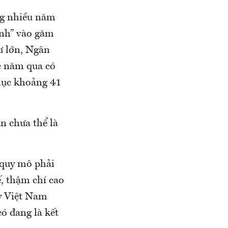
ng nhiều năm
ánh” vào găm
dư lớn, Ngân
c năm qua có
 lục khoảng 41
n chưa thể là
, quy mô phải
ế, thậm chí cao
ây Việt Nam
ó đang là kết