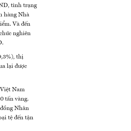
ND, tình trạng
ân hàng Nhà
điểm. Và đến
 chức nghiên
D.
,3%), thị
a lại được
a Việt Nam
0 tấn vàng.
h đồng Nhân
ại tệ đến tận