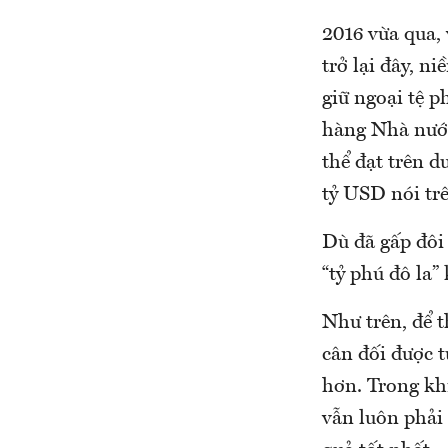
2016 vừa qua,
trở lại đây, 
giữ ngoại tệ p
hàng Nhà nước
thể đạt trên d
tỷ USD nói trê
Dù đã gấp đôi
“tỷ phú đô la” 
Như trên, để t
cân đối được t
hơn. Trong kh
vẫn luôn phải