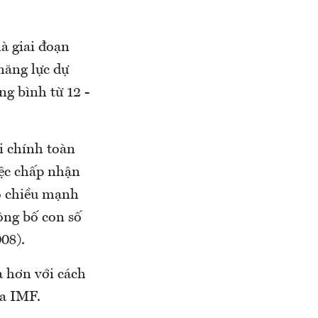
là giai đoạn
 năng lực dự
ng bình từ 12 -
i chính toàn
iệc chấp nhận
o chiều mạnh
ông bố con số
08).
a hơn với cách
ủa IMF.