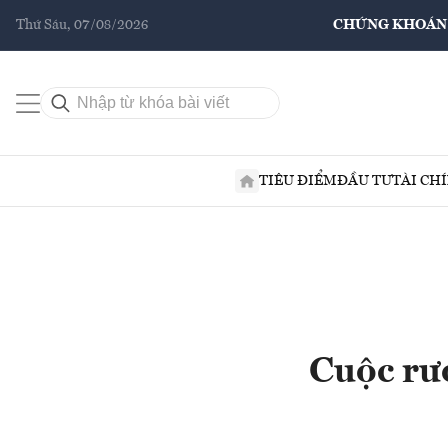
Thứ Sáu, 07/08/2026
CHỨNG KHOÁN
TIÊU ĐIỂM
ĐẦU TƯ
TÀI CH
Cuộc rượ