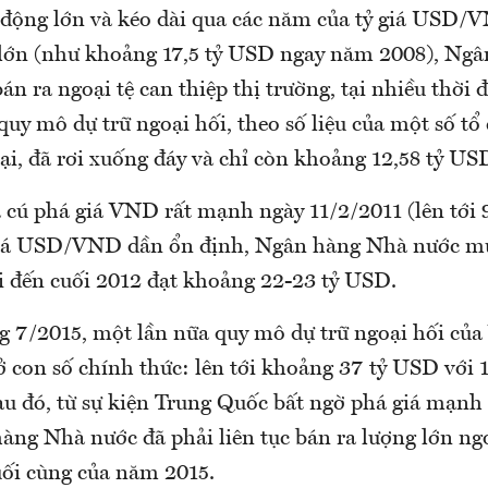
 động lớn và kéo dài qua các năm của tỷ giá USD/V
 lớn (như khoảng 17,5 tỷ USD ngay năm 2008), Ng
án ra ngoại tệ can thiệp thị trường, tại nhiều thời 
quy mô dự trữ ngoại hối, theo số liệu của một số tổ
ại, đã rơi xuống đáy và chỉ còn khoảng 12,58 tỷ US
 cú phá giá VND rất mạnh ngày 11/2/2011 (lên tới 9
giá USD/VND dần ổn định, Ngân hàng Nhà nước mu
ồi đến cuối 2012 đạt khoảng 22-23 tỷ USD.
g 7/2015, một lần nữa quy mô dự trữ ngoại hối củ
 con số chính thức: lên tới khoảng 37 tỷ USD với 1
u đó, từ sự kiện Trung Quốc bất ngờ phá giá mạn
àng Nhà nước đã phải liên tục bán ra lượng lớn ngo
ối cùng của năm 2015.