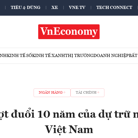
TIÊU & DÙNG
XE
VNE TV
TECH CONNECT
ÍNH
KINH TẾ SỐ
KINH TẾ XANH
THỊ TRƯỜNG
DOANH NGHIỆP
BẤT
NGÂN HÀNG
TÀI CHÍNH
t đuổi 10 năm của dự trữ 
Việt Nam