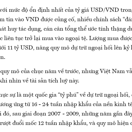
 với mức độ ổn định nhất của tỷ giá USD/VND tro
niềm tin vào VND được củng cố, nhiều chính sách “đ
hát huy tác dụng, cán cân tổng thể ước tính thặng 
 liên tục trở lại mua vào ngoại tệ. Lượng mua đượ
ưới 11 tỷ USD, nâng quy mô dự trữ ngoại hối lên kỷ
n.
 quy mô của chục năm về trước, nhưng Việt Nam vẫ
khi nhìn về tài sản tích luỹ này.
hực sự là một quốc gia “tỷ phú” về dự trữ ngoại hối
ương ứng từ 16 - 24 tuần nhập khẩu của nền kinh t
i đó, sau giai đoạn 2007 - 2009, những năm gần đ
 rượt đuổi mốc 12 tuần nhập khẩu, và quy mô hiện c