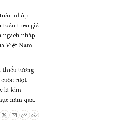
ị tuần nhập
 toán theo giá
im ngạch nhập
của Việt Nam
i thiểu tương
 cuộc rượt
y là kim
chục năm qua.