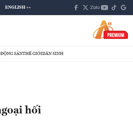
ENGLISH ++
 ĐỘNG SẢN
THẾ GIỚI
DÂN SINH
ngoại hối