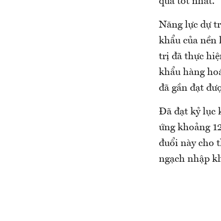
quả tốt nhất.
Năng lực dự tr
khẩu của nền k
trị đã thực h
khẩu hàng hoá
đã gần đạt đư
Đã đạt kỷ lục 
ứng khoảng 12
đuổi này cho t
ngạch nhập kh