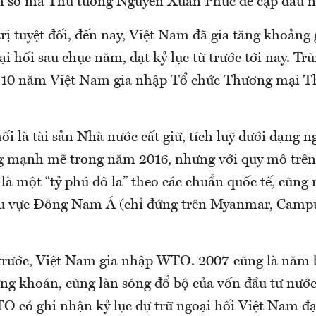
n số mà Thủ tướng Nguyễn Xuân Phúc đề cập đầu 
trị tuyệt đối, đến nay, Việt Nam đã gia tăng khoảng
i hối sau chục năm, đạt kỷ lục từ trước tới nay. Tr
 10 năm Việt Nam gia nhập Tổ chức Thương mại Th
ối là tài sản Nhà nước cất giữ, tích luỹ dưới dạng n
ăng mạnh mẽ trong năm 2016, nhưng với quy mô trê
là một “tỷ phú đô la” theo các chuẩn quốc tế, cũng
u vực Đông Nam Á (chỉ đứng trên Myanmar, Campu
rước, Việt Nam gia nhập WTO. 2007 cũng là năm 
ứng khoán, cùng làn sóng đổ bộ của vốn đầu tư nước
O có ghi nhận kỷ lục dự trữ ngoại hối Việt Nam đạ