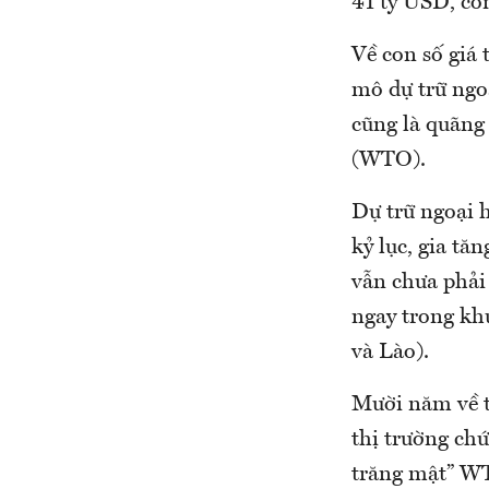
41 tỷ USD, co
Về con số giá 
mô dự trữ ngoạ
cũng là quãng
(WTO).
Dự trữ ngoại h
kỷ lục, gia t
vẫn chưa phải 
ngay trong kh
và Lào).
Mười năm về t
thị trường ch
trăng mật” WT