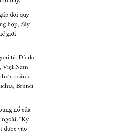
năm nay.
 gấp đôi quy
ùng hợp, đây
ế giới
goại tệ. Dù đạt
n, Việt Nam
 như so sánh
chia, Brunei
bùng nổ của
 ngoài. “Kỳ
t được vào