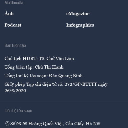
Bảo hiểm
Multimedia
Sự kiện
Nhân lực
Ảnh
eMagazine
Đẹp +
An sinh
Podcast
Infographics
Giải trí
Y tế
Nhà
Ban Biên tập
Ẩm thực
Chủ tịch HĐBT: TS. Chử Văn Lâm
Tổng biên tập: Chử Thị Hạnh
Tổng thư ký tòa soạn: Đào Quang Bính
Giấy phép Tạp chí điện tử số: 272/GP-BTTTT ngày
26/6/2020
Liên hệ tòa soạn
Số 96-98 Hoàng Quốc Việt, Cầu Giấy, Hà Nội