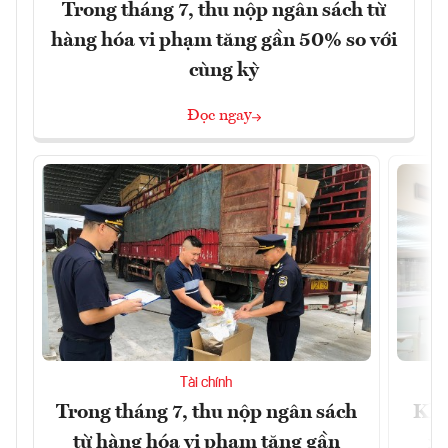
Trong tháng 7, thu nộp ngân sách từ
hàng hóa vi phạm tăng gần 50% so với
cùng kỳ
Đọc ngay
Tài chính
Trong tháng 7, thu nộp ngân sách
Khô
từ hàng hóa vi phạm tăng gần
xu