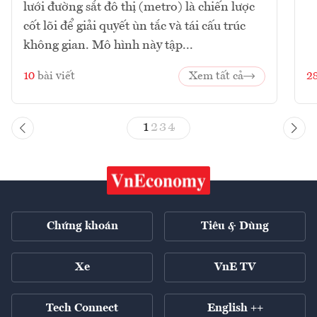
lưới đường sắt đô thị (metro) là chiến lược
cốt lõi để giải quyết ùn tắc và tái cấu trúc
không gian. Mô hình này tập...
10
bài viết
Xem tất cả
2
1
2
3
4
Chứng khoán
Tiêu & Dùng
Xe
VnE TV
Tech Connect
English ++