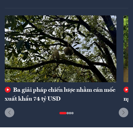
Ba giải pháp chiến lược nhằm cán mốc
xuất khẩu 74 tỷ USD
ngu