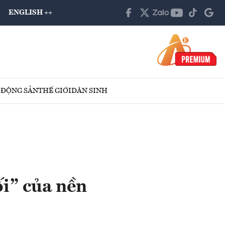
ENGLISH ++
 ĐỘNG SẢN
THẾ GIỚI
DÂN SINH
ối” của nền