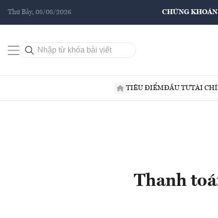
Thứ Bảy, 08/08/2026
CHỨNG KHOÁN
TIÊU ĐIỂM
ĐẦU TƯ
TÀI CH
Thanh toán