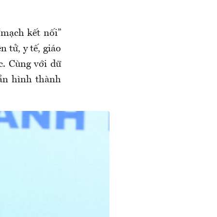
“mạch kết nối”
 tử, y tế, giáo
c. Cùng với dữ
hần hình thành