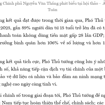
g Chính phủ Nguyễn Văn Thắng phát biểu tại hội thảo -
Tuân
g kết quả đạt được trong thời gian qua, Phó Thủ 
2025, gần 89% người dân từ 15 tuổi trở lên đã có 
 thanh toán không dùng tiền mặt gấp 28 lần GDP;
rưởng bình quân hơn 106% về số lượng và hơn 12
g kết quả tích cực, Phó Thủ tướng cũng lưu ý nh
h số, khả năng tiếp cận dịch vụ tài chính của một
bảo vệ dữ liệu cá nhân và bảo đảm an ninh mạng 
 nghệ cao ngày càng tinh vi.
ài chính số trong giai đoạn tới, Phó Thủ tướng đề 
 Nam tiếp tục hoàn thiện thể chế, chính sách; các 