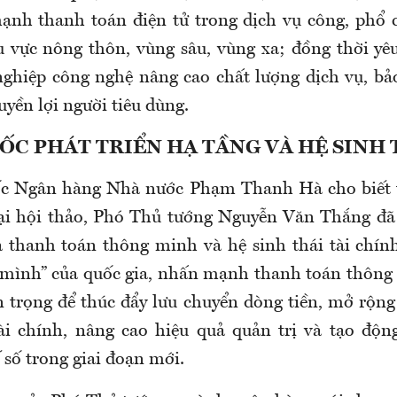
nh thanh toán điện tử trong dịch vụ công, phổ c
 vực nông thôn, vùng sâu, vùng xa; đồng thời yê
ghiệp công nghệ nâng cao chất lượng dịch vụ, b
uyền lợi người tiêu dùng.
ỐC PHÁT TRIỂN HẠ TẦNG VÀ HỆ SINH 
c Ngân hàng Nhà nước Phạm Thanh Hà cho biết t
tại hội thảo, Phó Thủ tướng Nguyễn Văn Thắng đã 
a thanh toán thông minh và hệ sinh thái tài chính
 mình” của quốc gia, nhấn mạnh thanh toán thông
n trọng để thúc đẩy lưu chuyển dòng tiền, mở rộng
ài chính, nâng cao hiệu quả quản trị và tạo độn
 số trong giai đoạn mới.