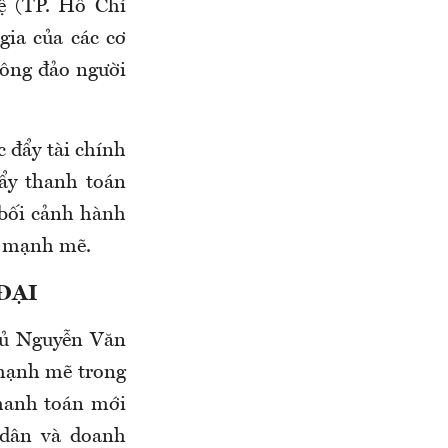
ệ (TP. Hồ Chí
gia của các cơ
đông đảo người
 đẩy tài chính
đẩy thanh toán
 bối cảnh hành
i mạnh mẽ.
ĐẠI
phủ Nguyễn Văn
mạnh mẽ trong
thanh toán mới
 dân và doanh