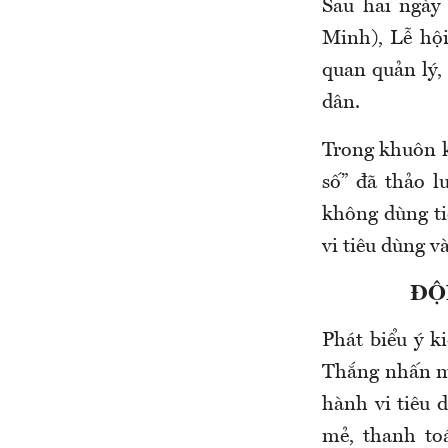
Sau hai ngày
Minh), Lễ hội
quan quản lý,
dân.
Trong khuôn k
số” đã thảo l
không dùng ti
vi tiêu dùng 
ĐỘ
Phát biểu ý k
Thắng nhấn m
hành vi tiêu 
mẻ, thanh to