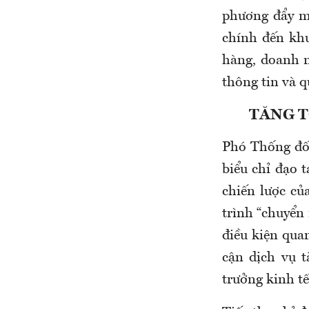
phương đẩy mạ
chính đến khu
hàng, doanh n
thông tin và q
TĂNG T
Phó Thống đố
biểu chỉ đạo 
chiến lược củ
trình “chuyển
điều kiện qua
cận dịch vụ t
trưởng kinh tế