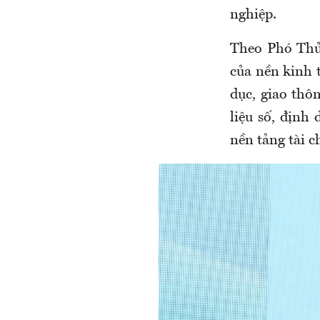
nghiệp.
Theo Phó Thủ 
của nền kinh t
dục, giao thô
liệu số, định
nền tảng tài c