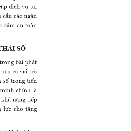
ập dịch vụ tài
u cầu các ngân
ảo đảm an toàn
THÁI SỐ
rong bài phát
nêu rõ vai trò
 số trong tiến
 minh chính là
 khả năng tiếp
g lực cho tăng