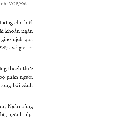
 Ảnh: VGP/Đức
tướng cho biết
tài khoản ngân
 giao dịch qua
8% về giá trị
ững thách thức
 bộ phận người
trong bối cảnh
nghị Ngân hàng
bộ, ngành, địa