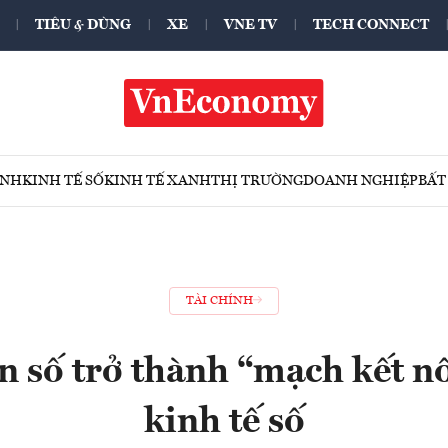
TIÊU & DÙNG
XE
VNE TV
TECH CONNECT
ÍNH
KINH TẾ SỐ
KINH TẾ XANH
THỊ TRƯỜNG
DOANH NGHIỆP
BẤT
TÀI CHÍNH
 số trở thành “mạch kết n
kinh tế số