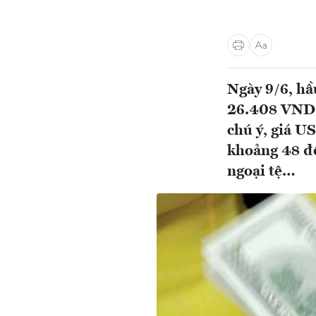
Ngày 9/6, hầ
26.408 VND,
chú ý, giá U
khoảng 48 đồ
ngoại tệ…