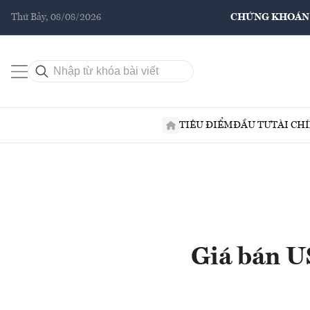
Thứ Bảy, 08/08/2026
CHỨNG KHOÁN
TIÊU ĐIỂM
ĐẦU TƯ
TÀI CH
Giá bán U