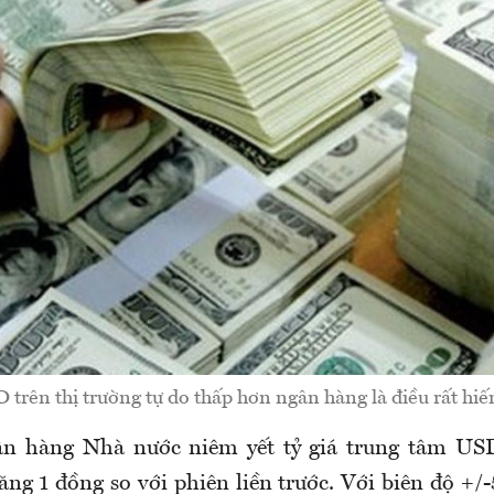
trên thị trường tự do thấp hơn ngân hàng là điều rất hiế
gân
hàng Nhà nước niêm yết
tỷ giá trung tâm 
ăng 1 đồng so với
phiên liền trước.
Với biên độ
+/-