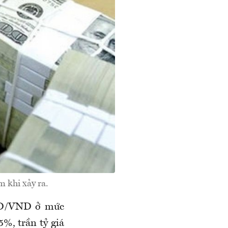
m khi xảy ra.
USD/VND
ở mức
5%
,
trần
tỷ giá