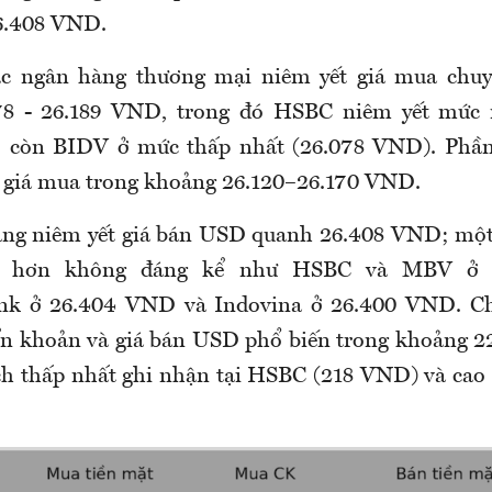
.408
VND.
ác ngân hàng thương mại niêm
yết
giá mua chuy
78
-
26.189 VND, trong đó HSBC niêm yết mức 
, còn BIDV ở mức thấp nhất (26.078 VND). Phần
 giá mua trong khoảng 26.120–26.170 VND.
àng niêm yết
giá bán USD
quanh 26.408 VND; một
p hơn không đáng kể như HSBC và MBV ở 
ank ở 26.404 VND và Indovina ở 26.400 VND. Ch
n khoản và giá bán USD phổ biến trong khoảng 2
h thấp nhất ghi nhận tại HSBC (218 VND) và cao