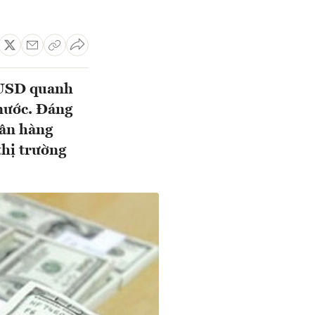
 USD quanh
nước. Đáng
gân hàng
thị trường