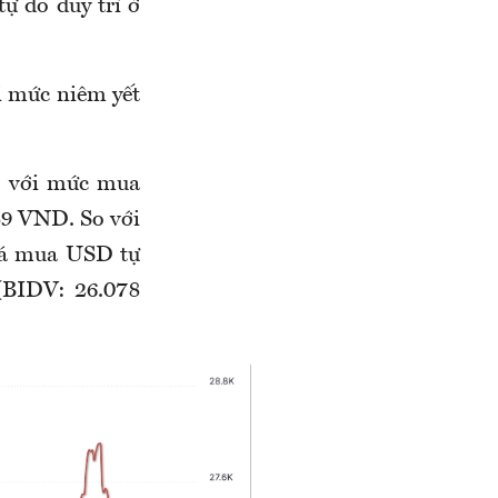
ự do duy trì ở
i mức niêm yết
o với mức mua
89 VND. So với
iá mua USD tự
(BIDV: 26.078