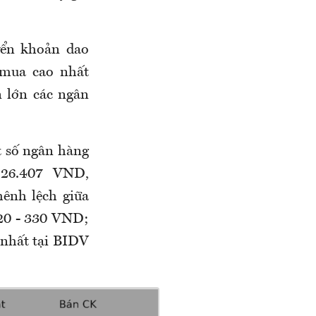
ển khoản dao
mua cao nhất
 lớn các ngân
 số ngân hàng
26.407 VND,
ênh lệch giữa
20
-
330 VND;
 nhất tại BIDV