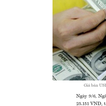
Giá bán USD 
N
gày 9
/
6, N
25.151 VND, t