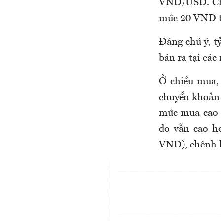
VND/USD. Chên
mức 20 VND tr
Đáng
chú ý,
tỷ
bán ra tại c
Ở chiều mua,
chuyển khoản 
mức mua cao 
do vẫn cao h
VND), chênh l