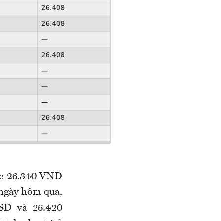
mức 26.340 VND
i ngày hôm
qua
,
SD và 26.420