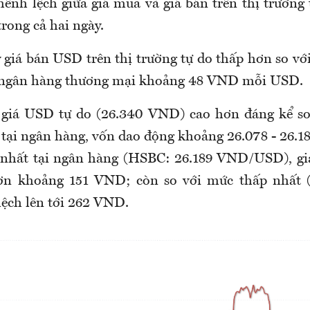
h lệch giữa giá mua và giá bán trên thị trường t
ong cả hai ngày.
 giá
bán
USD trên thị trường tự do thấp hơn so vớ
ác ngân hàng thương mại khoảng 48 VND
mỗi USD.
 giá USD tự do (26.340 VND) cao hơn đáng kể s
tại ngân hàng, vốn dao động khoảng 26.078
-
26.1
nhất tại ngân hàng (HSBC: 26.189 VND/USD), g
ơn khoảng 151 VND; còn so với mức thấp nhất 
ệch lên tới 262 VND.