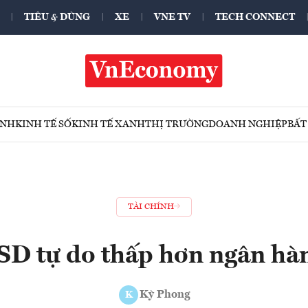
TIÊU & DÙNG
XE
VNE TV
TECH CONNECT
ÍNH
KINH TẾ SỐ
KINH TẾ XANH
THỊ TRƯỜNG
DOANH NGHIỆP
BẤT
TÀI CHÍNH
SD tự do thấp hơn ngân hà
Kỳ Phong
K