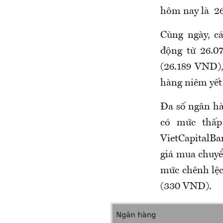
hôm nay là
26
Cùng
ngày,
c
động từ 26.0
(26.189 VND)
hàng niêm yết
Đ
a số ngân h
có mức thấ
VietCapitalB
giá mua chuyể
mức chênh lệc
(330 VND).