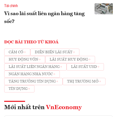
Tài chính
Vì sao lãi suất liên ngân hàng tăng
sốc?
ĐỌC BÀI THEO TỪ KHOÁ
CẦM CỐ
DIỄN BIẾN LÃI SUẤT
HUY ĐỘNG VỐN
LÃI SUẤT HUY ĐỘNG
LÃI SUẤT LIÊN NGÂN HÀNG
LÃI SUẤT USD
NGÂN HÀNG NHÀ NƯỚC
TĂNG TRƯỞNG TÍN DỤNG
THỊ TRƯỜNG MỞ
TÍN DỤNG
Mới nhất trên
VnEconomy