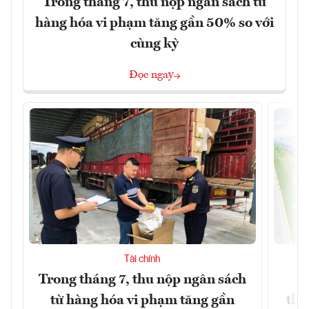
Trong tháng 7, thu nộp ngân sách từ
hàng hóa vi phạm tăng gần 50% so với
cùng kỳ
Đọc ngay
Tài chính
Trong tháng 7, thu nộp ngân sách
G
từ hàng hóa vi phạm tăng gần
thá