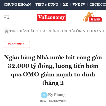
CHỨNG KHOÁN
TIÊU & DÙNG
XE
VNE TV
TECH CO
TIÊU ĐIỂM
ĐẦU TƯ
TÀI CHÍNH
KINH TẾ SỐ
KINH TẾ XANH
TÀI CHÍNH
Ngân hàng Nhà nước hút ròng gần
32.000 tỷ đồng, lượng tiền bơm
qua OMO giảm mạnh từ đỉnh
tháng 2
Kỳ Phong
K
10:55, 05/06/2026