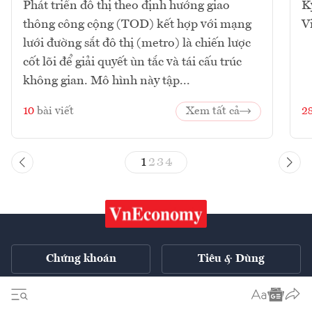
Phát triển đô thị theo định hướng giao
K
thông công cộng (TOD) kết hợp với mạng
V
lưới đường sắt đô thị (metro) là chiến lược
cốt lõi để giải quyết ùn tắc và tái cấu trúc
không gian. Mô hình này tập...
10
bài viết
Xem tất cả
2
1
2
3
4
Chứng khoán
Tiêu & Dùng
Xe
VnE TV