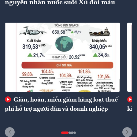
nguyên nhân nước suối Xú đổi màu
Giãn, hoãn, miễn giảm hàng loạt thuế
phí hỗ trợ người dân và doanh nghiệp
kin