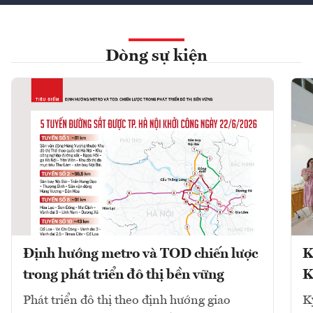
Dòng sự kiện
Định hướng metro và TOD chiến lược
K
trong phát triển đô thị bền vững
K
Phát triển đô thị theo định hướng giao
K