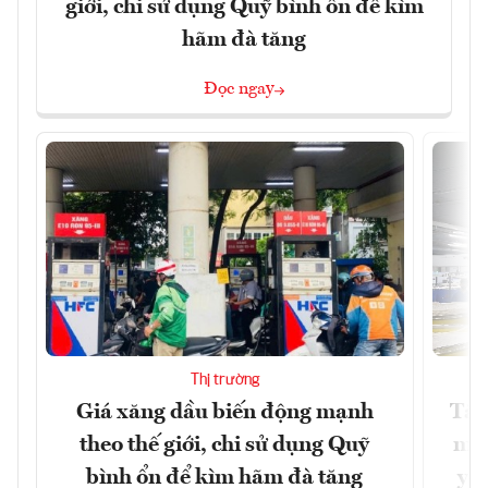
giới, chi sử dụng Quỹ bình ổn để kìm
hãm đà tăng
Đọc ngay
Thị trường
Giá xăng dầu biến động mạnh
Tăn
theo thế giới, chi sử dụng Quỹ
min
bình ổn để kìm hãm đà tăng
yêu