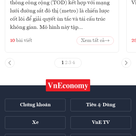
thông công cộng (TOD) kết hợp với mạng
V
lưới đường sắt đô thị (metro) là chiến lược
cốt lõi để giải quyết ùn tắc và tái cấu trúc
không gian. Mô hình này tập...
10
bài viết
Xem tất cả
2
1
2
3
4
Chứng khoán
Tiêu & Dùng
Xe
VnE TV