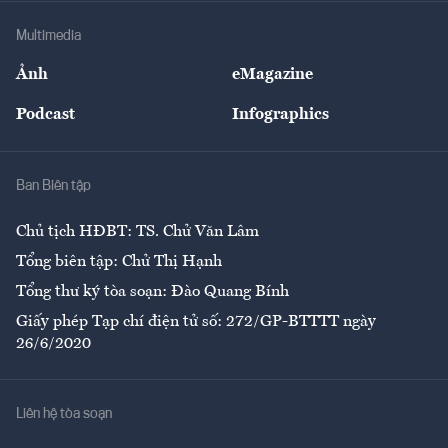
Doanh nghiệp
Địa phương
Thị trường
Bảo hiểm
Multimedia
Sự kiện
Nhân lực
Ảnh
eMagazine
Đẹp +
An sinh
Podcast
Infographics
Giải trí
Y tế
Nhà
Ban Biên tập
Ẩm thực
Chủ tịch HĐBT: TS. Chử Văn Lâm
Tổng biên tập: Chử Thị Hạnh
Tổng thư ký tòa soạn: Đào Quang Bính
Giấy phép Tạp chí điện tử số: 272/GP-BTTTT ngày
26/6/2020
Liên hệ tòa soạn