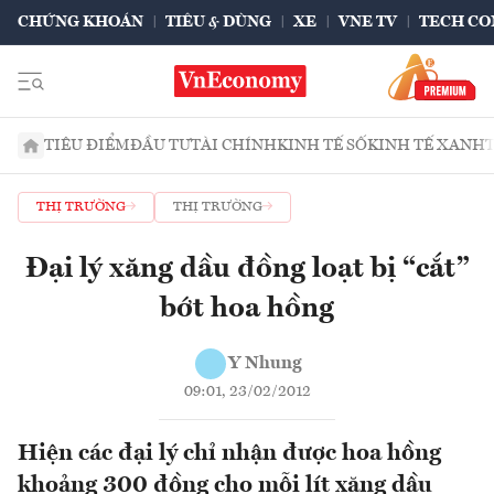
CHỨNG KHOÁN
TIÊU & DÙNG
XE
VNE TV
TECH CO
TIÊU ĐIỂM
ĐẦU TƯ
TÀI CHÍNH
KINH TẾ SỐ
KINH TẾ XANH
THỊ TRƯỜNG
THỊ TRƯỜNG
Đại lý xăng dầu đồng loạt bị “cắt”
bớt hoa hồng
Y Nhung
09:01, 23/02/2012
Hiện các đại lý chỉ nhận được hoa hồng
khoảng 300 đồng cho mỗi lít xăng dầu