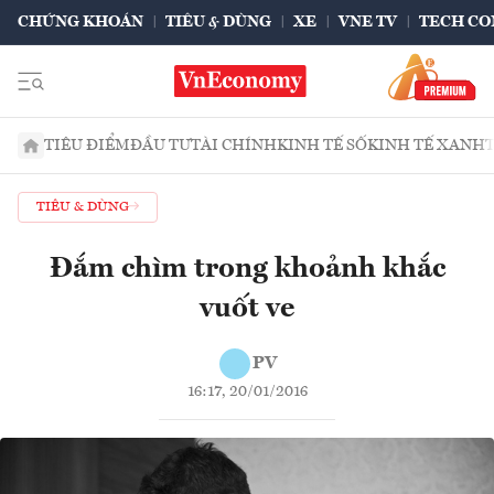
CHỨNG KHOÁN
TIÊU & DÙNG
XE
VNE TV
TECH CO
TIÊU ĐIỂM
ĐẦU TƯ
TÀI CHÍNH
KINH TẾ SỐ
KINH TẾ XANH
TIÊU & DÙNG
Đắm chìm trong khoảnh khắc
vuốt ve
PV
16:17, 20/01/2016