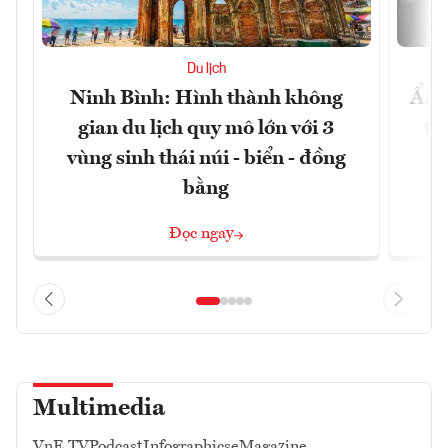
Du lịch
Ninh Bình: Hình thành không
Ẩm 
gian du lịch quy mô lớn với 3
tê
vùng sinh thái núi - biển - đồng
bằng
Đọc ngay
Multimedia
VnE TV
Podcast
Infographics
eMagazine