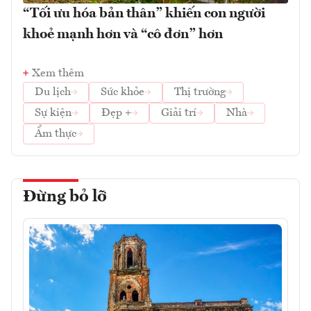
“Tối ưu hóa bản thân” khiến con người
khoẻ mạnh hơn và “cô đơn” hơn
Xem thêm
Du lịch
Sức khỏe
Thị trường
Sự kiện
Đẹp +
Giải trí
Nhà
Ẩm thực
Đừng bỏ lỡ