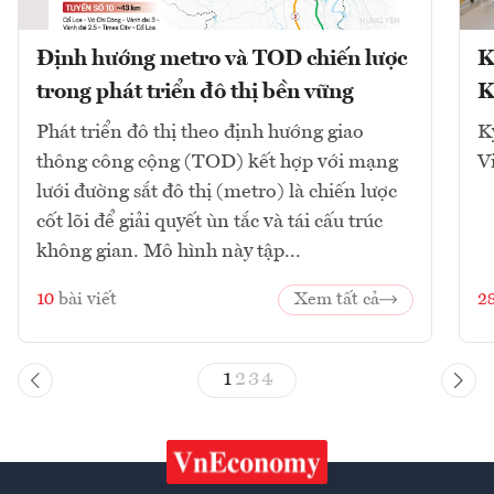
Định hướng metro và TOD chiến lược
K
trong phát triển đô thị bền vững
K
Phát triển đô thị theo định hướng giao
K
thông công cộng (TOD) kết hợp với mạng
V
lưới đường sắt đô thị (metro) là chiến lược
cốt lõi để giải quyết ùn tắc và tái cấu trúc
không gian. Mô hình này tập...
10
bài viết
Xem tất cả
2
1
2
3
4