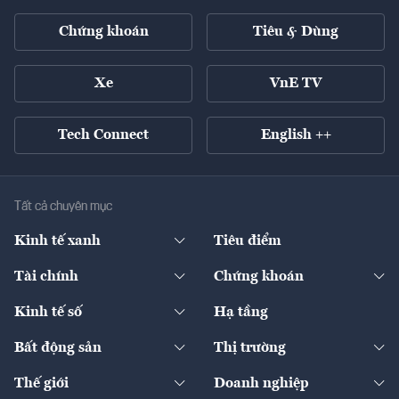
Chứng khoán
Tiêu & Dùng
Xe
VnE TV
Tech Connect
English ++
Tất cả chuyên mục
Kinh tế xanh
Tiêu điểm
Chuyển động xanh
Tài chính
Chứng khoán
Pháp lý
Ngân hàng
Doanh nghiệp niêm yết
Kinh tế số
Hạ tầng
Thương hiệu xanh
Thị trường vốn
Thị trường
Sản phẩm - Thị trường
Bất động sản
Thị trường
Diễn đàn
Thuế
Đầu tư
Tài sản số
Chính sách
Xuất nhập khẩu
Thế giới
Doanh nghiệp
Bảo hiểm
Quốc tế
Dịch vụ số