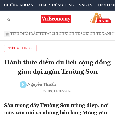
CHỨNG KHOÁN
TIÊU & DÙNG
XE
VNE TV
TECH CO
TIÊU ĐIỂM
ĐẦU TƯ
TÀI CHÍNH
KINH TẾ SỐ
KINH TẾ XANH
TIÊU & DÙNG
Đánh thức điểm du lịch cộng đồng
giữa đại ngàn Trường Sơn
Nguyễn Thuấn
N
17:03, 14/07/2025
Sâu trong dãy Trường Sơn trùng điệp, nơi
mây vờn núi và những bản làng Mông yên