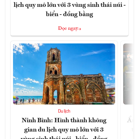
lịch quy mô lớn với 3 vùng sinh thái núi -
biển - đồng bằng
Đọc ngay
Du lịch
Ninh Bình: Hình thành không
Ẩm 
gian du lịch quy mô lớn với 3
tê