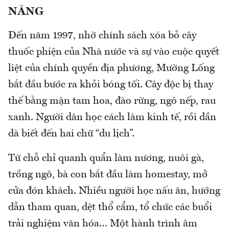
NĂNG
Đến năm 1997, nhờ chính sách xóa bỏ cây
thuốc phiện của Nhà nước và sự vào cuộc quyết
liệt của chính quyền địa phương, Mường Lống
bắt đầu bước ra khỏi bóng tối. Cây độc bị thay
thế bằng mận tam hoa, đào rừng, ngô nếp, rau
xanh. Người dân học cách làm kinh tế, rồi dần
dà biết đến hai chữ “du lịch”.
Từ chỗ chỉ quanh quẩn làm nương, nuôi gà,
trồng ngô, bà con bắt đầu làm homestay, mở
cửa đón khách. Nhiều người học nấu ăn, hướng
dẫn tham quan, dệt thổ cẩm, tổ chức các buổi
trải nghiệm văn hóa… Một hành trình âm