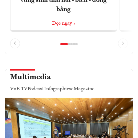
vùng sinh thái núi - biển - đồng
bằng
Đọc ngay
Multimedia
VnE TV
Podcast
Infographics
eMagazine