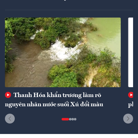
Thanh Hóa khẩn trương làm rõ
nguyên nhân nước suối Xú đổi màu
phí