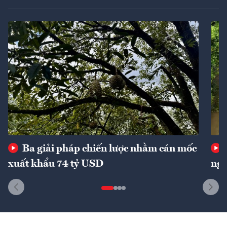
Ba giải pháp chiến lược nhằm cán mốc
xuất khẩu 74 tỷ USD
ngu