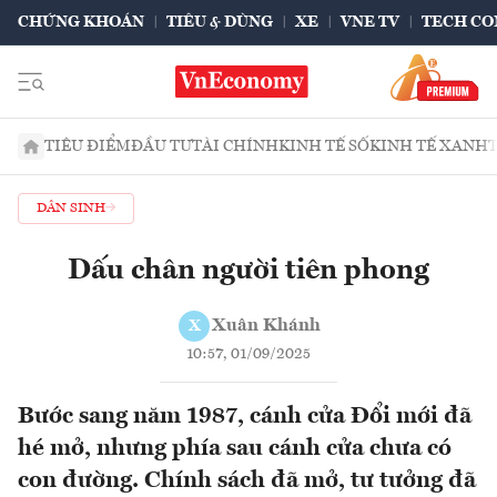
CHỨNG KHOÁN
TIÊU & DÙNG
XE
VNE TV
TECH CO
TIÊU ĐIỂM
ĐẦU TƯ
TÀI CHÍNH
KINH TẾ SỐ
KINH TẾ XANH
DÂN SINH
Dấu chân người tiên phong
Xuân Khánh
X
10:57, 01/09/2025
Bước sang năm 1987, cánh cửa Đổi mới đã
hé mở, nhưng phía sau cánh cửa chưa có
con đường. Chính sách đã mở, tư tưởng đã