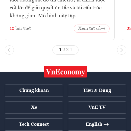
cốt lõi để giải quyết ùn tắc và tái cấu trúc
không gian. Mô hình này tập...
10
bài viết
Xem tất cả
2
1
2
3
4
Chứng khoán
Tiêu & Dùng
Xe
VnE TV
Tech Connect
English ++