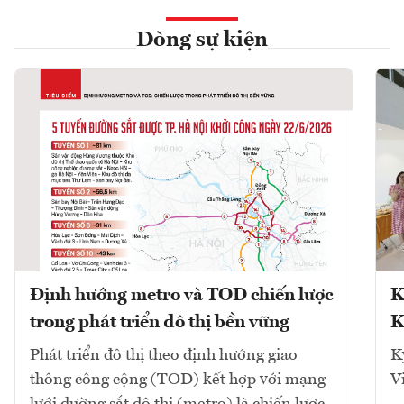
Dòng sự kiện
Định hướng metro và TOD chiến lược
K
trong phát triển đô thị bền vững
K
Phát triển đô thị theo định hướng giao
K
thông công cộng (TOD) kết hợp với mạng
V
lưới đường sắt đô thị (metro) là chiến lược