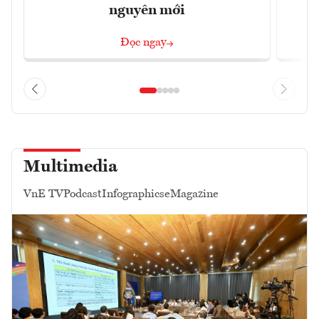
nguyên mới
Đọc ngay
Multimedia
VnE TV
Podcast
Infographics
eMagazine