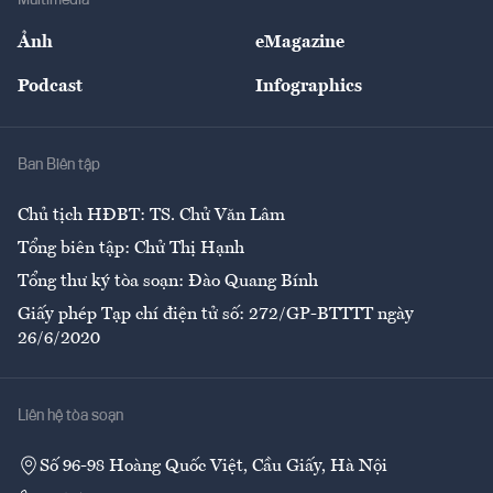
Sự kiện
Nhân lực
Ảnh
eMagazine
Đẹp +
An sinh
Podcast
Infographics
Giải trí
Y tế
Nhà
Ban Biên tập
Ẩm thực
Chủ tịch HĐBT: TS. Chử Văn Lâm
Tổng biên tập: Chử Thị Hạnh
Tổng thư ký tòa soạn: Đào Quang Bính
Giấy phép Tạp chí điện tử số: 272/GP-BTTTT ngày
26/6/2020
Liên hệ tòa soạn
Số 96-98 Hoàng Quốc Việt, Cầu Giấy, Hà Nội