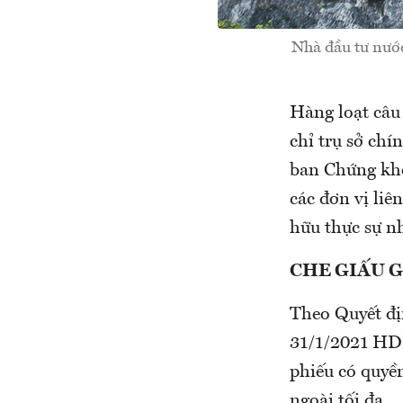
Nhà đầu tư nước
Hàng loạt câu 
chỉ trụ sở ch
ban Chứng kho
các đơn vị liê
hữu thực sự n
CHE GIẤU G
Theo Quyết đị
31/1/2021 HDI
phiếu có quyền
ngoài tối đa.