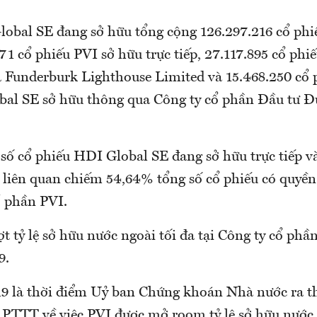
lobal SE đang sở hữu tổng cộng 126.297.216 cổ phi
71 cổ phiếu PVI sở hữu trực tiếp, 27.117.895 cổ phi
 Funderburk Lighthouse Limited và 15.468.250 cổ 
al SE sở hữu thông qua Công ty cổ phần Đầu tư 
 số cổ phiếu HDI Global SE đang sở hữu trực tiếp v
ị liên quan chiếm 54,64% tổng số cổ phiếu có quyền
ổ phần PVI.
t tỷ lệ sở hữu nước ngoài tối đa tại Công ty cổ phầ
9.
9 là thời điểm Uỷ ban Chứng khoán Nhà nước ra t
TTT về việc PVI được mở room tỷ lệ sở hữu nước n