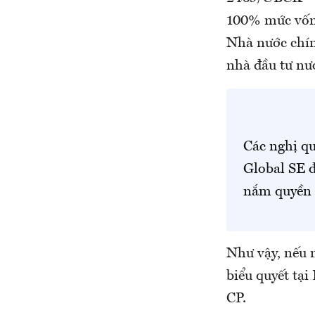
100% mức vốn 
Nhà nước chín
nhà đầu tư nư
Các nghị qu
Global SE đ
nắm quyền 
Như vậy, nếu 
biểu quyết tạ
CP.