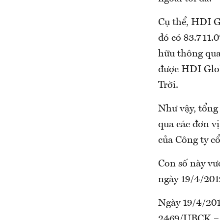
Cụ thể, HDI G
đó có 83.711.0
hữu thông qua
được HDI Glob
Trời.
Như vậy, tổng
qua các đơn v
của Công ty c
Con số này vượ
ngày 19/4/201
Ngày 19/4/201
2469/UBCK – P