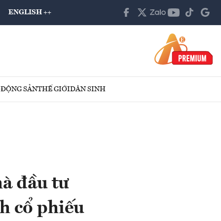
ENGLISH ++
 ĐỘNG SẢN
THẾ GIỚI
DÂN SINH
à đầu tư
ch cổ phiếu