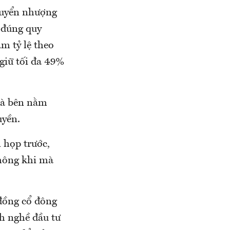
chuyển nhượng
o đúng quy
m tỷ lệ theo
 giữ tối đa 49%
 mà bên nằm
uyền.
 họp trước,
không khi mà
 đồng cổ đông
h nghề đầu tư