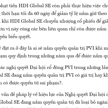
 phạt tiền HDI Global SE còn phải thực hiện việc 
 thời hạn tối đa 60 ngày để giảm tỷ lệ nắm giữ the
, khi HDI Global SE chuyển nhượng cổ phiếu để giả
ơn vị này cùng các bên liên quan chỉ còn được nắm
yền biểu quyết.
 đặt ra ở đây là ai sẽ nắm quyền quản trị PVI khi
hạm quy định trong những năm qua để được nắm q
các nghị quyết Đại hội cổ đông PVI trong những lần
l SE đang nắm quyền quản trị PVI có giá trị hay 
 có được quyền từ sai phạm?.
 vấn đề pháp lý về hiệu lực của Nghị quyết Đại hội
lobal SE đang nắm quyền quản trị đã loại bỏ ngàn