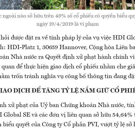
 ngoài nào sở hữu trên 49% số cổ phiếu có quyền biểu quy
ngày 19/4/2019 là vi phạm
hỏi được đặt ra về tính pháp lý của vụ việc HDI Gl
ính: HDI-Platz 1, 30659 Hannover, Cộng hòa Liên b
án Nhà nước ra Quyết định xử phạt hành chính vì
n quan để thực hiện giao dịch cổ phiếu nhằm che gi
hằm trốn tránh nghĩa vụ công bố thông tin đang đặt
IAO DỊCH ĐỂ TĂNG TỶ LỆ NẮM GIỮ CỔ PHI
nh xử phạt của Uỷ ban Chứng khoán Nhà nước, tín
 Global SE và các đơn vị liên quan sở hữu 54,64% 
 biểu quyết của Công ty Cổ phần PVI, vượt tỷ lệ sở