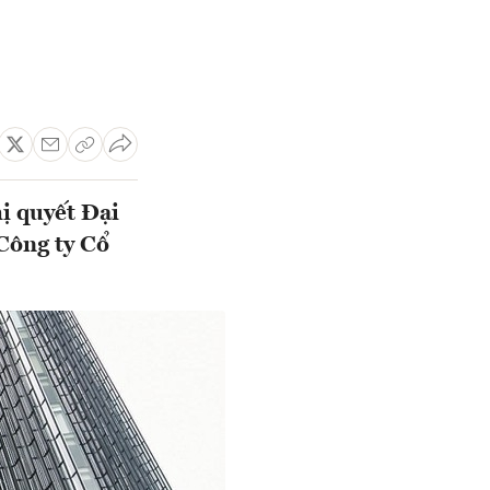
ị quyết Đại
 Công ty Cổ