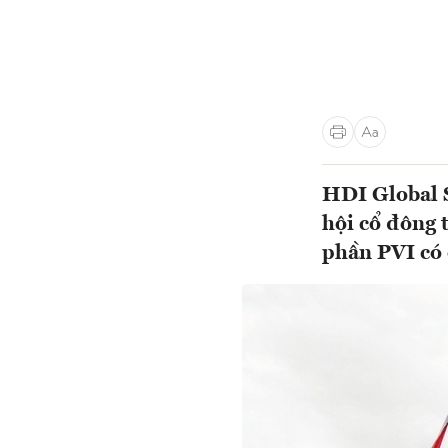
HDI Global S
hội cổ đông 
phần PVI có 