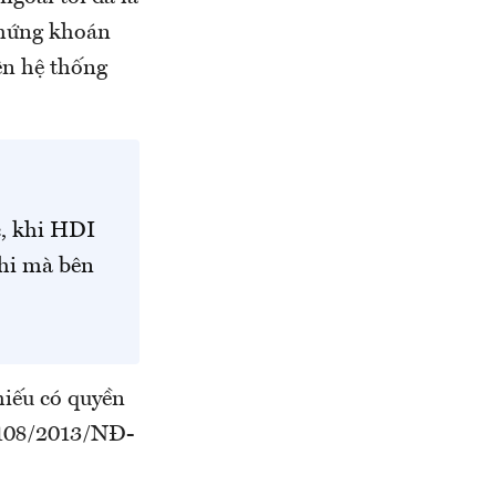
Chứng khoán
ên hệ thống
c, khi HDI
khi mà bên
hiếu có quyền
ố 108/2013/NĐ-