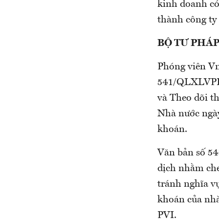
kinh doanh có
thành công ty
BỘ TƯ PHÁ
Phóng viên Vn
541/QLXLVPH
và Theo dõi t
Nhà nước ngày
khoán.
Văn bản số 54
dịch nhằm che
tránh nghĩa v
khoán của nhà
PVI.