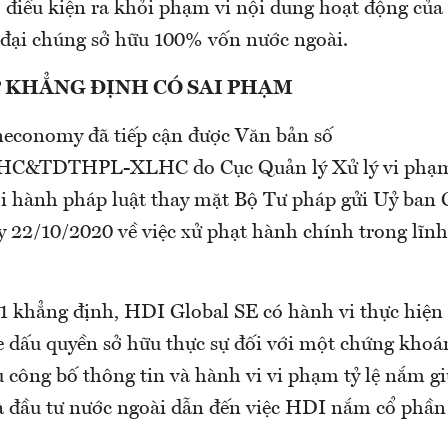
 điều kiện ra khỏi phạm vi nội dung hoạt động của 
 đại chúng sở hữu 100% vốn nước ngoài.
P KHẲNG ĐỊNH CÓ SAI PHẠM
economy đã tiếp cận được Văn bản số
C&TDTHPL-XLHC do Cục Quản lý Xử lý vi phạm
hi hành pháp luật thay mặt Bộ Tư pháp gửi Uỷ ban
 22/10/2020 về việc xử phạt hành chính trong lĩn
1 khẳng định, HDI Global SE có hành vi thực hiện
 dấu quyền sở hữu thực sự đối với một chứng khoá
ụ công bố thông tin và hành vi vi phạm tỷ lệ nắm g
 đầu tư nước ngoài dẫn đến việc HDI nắm cổ phần 