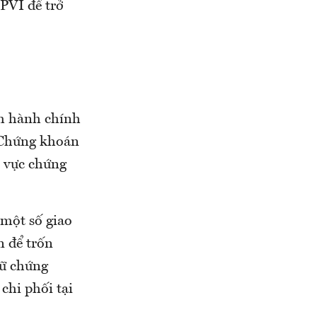
PVI để trở
 hành chính
 Chứng khoán
h vực chứng
 một số giao
n để trốn
iữ chứng
chi phối tại