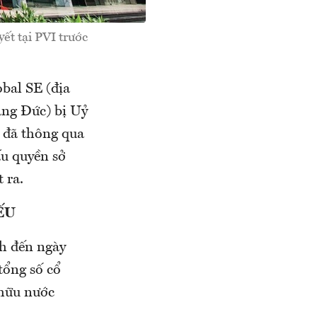
ết tại PVI trước
obal SE (địa
ang Đức) bị Uỷ
 đã thông qua
ấu quyền sở
 ra.
ẾU
h đến ngày
tổng số cổ
 hữu nước