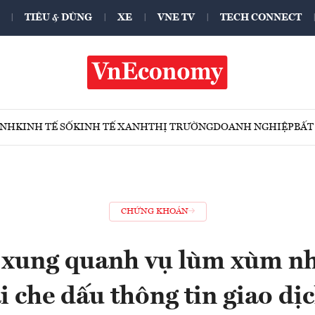
TIÊU & DÙNG
XE
VNE TV
TECH CONNECT
ÍNH
KINH TẾ SỐ
KINH TẾ XANH
THỊ TRƯỜNG
DOANH NGHIỆP
BẤT
CHỨNG KHOÁN
 xung quanh vụ lùm xùm nh
 che dấu thông tin giao dị