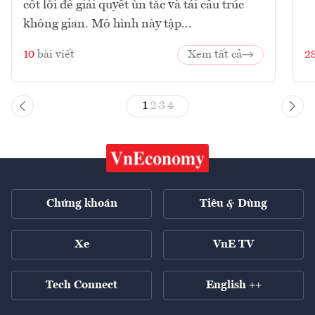
cốt lõi để giải quyết ùn tắc và tái cấu trúc
không gian. Mô hình này tập...
10
bài viết
Xem tất cả
2
1
2
3
4
Chứng khoán
Tiêu & Dùng
Xe
VnE TV
Tech Connect
English ++