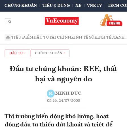
CHỨNG KHOÁN
TIÊU & DÙNG
XE
VNE TV
TECH CO
TIÊU ĐIỂM
ĐẦU TƯ
TÀI CHÍNH
KINH TẾ SỐ
KINH TẾ XANH
ĐẦU TƯ
CHỨNG KHOÁN
Đầu tư chứng khoán: REE, thất
bại và nguyên do
MINH ĐỨC
M
09:14, 24/07/2008
Thị trường biến động khó lường, hoạt
động đầu tư thiếu dứt khoát và triệt để