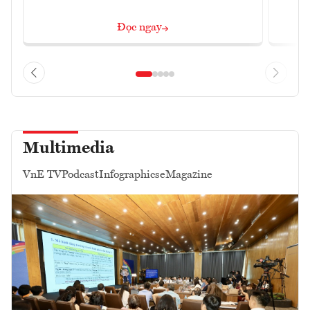
Đọc ngay
Multimedia
VnE TV
Podcast
Infographics
eMagazine