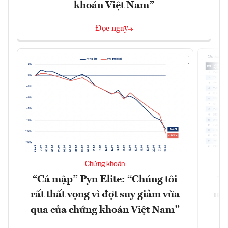
khoán Việt Nam”
Đọc ngay
Chứng khoán
“Cá mập” Pyn Elite: “Chúng tôi
15
rất thất vọng vì đợt suy giảm vừa
mặt
qua của chứng khoán Việt Nam”