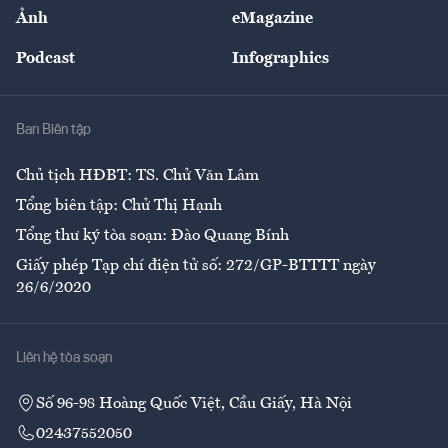
Nhân lực
Ảnh
eMagazine
Đẹp +
An sinh
Podcast
Infographics
Giải trí
Y tế
Nhà
Ban Biên tập
Ẩm thực
Chủ tịch HĐBT: TS. Chử Văn Lâm
Tổng biên tập: Chử Thị Hạnh
Tổng thư ký tòa soạn: Đào Quang Bính
Giấy phép Tạp chí điện tử số: 272/GP-BTTTT ngày
26/6/2020
Liên hệ tòa soạn
Số 96-98 Hoàng Quốc Việt, Cầu Giấy, Hà Nội
02437552050