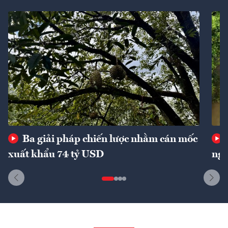
Ba giải pháp chiến lược nhằm cán mốc
xuất khẩu 74 tỷ USD
ngu