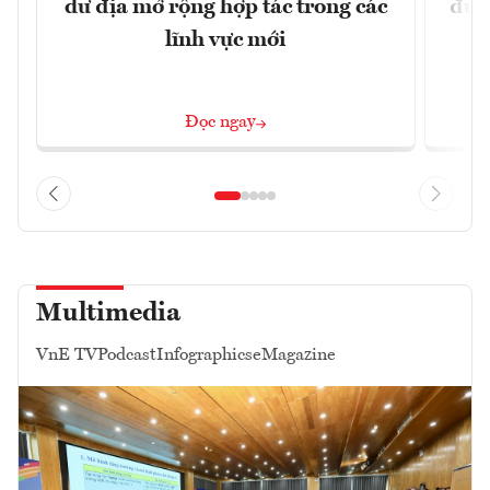
dư địa mở rộng hợp tác trong các
đủ 
lĩnh vực mới
Đọc ngay
Multimedia
VnE TV
Podcast
Infographics
eMagazine