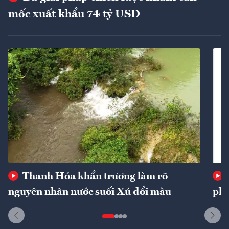
mốc xuất khẩu 74 tỷ USD
Thanh Hóa khẩn trương làm rõ
nguyên nhân nước suối Xú đổi màu
phí