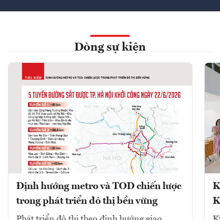
Dòng sự kiện
Định hướng metro và TOD chiến lược
K
trong phát triển đô thị bền vững
K
Phát triển đô thị theo định hướng giao
K