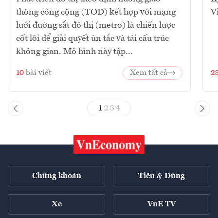
thông công cộng (TOD) kết hợp với mạng
V
lưới đường sắt đô thị (metro) là chiến lược
cốt lõi để giải quyết ùn tắc và tái cấu trúc
không gian. Mô hình này tập...
10
bài viết
Xem tất cả
2
1
2
3
4
Chứng khoán
Tiêu & Dùng
Xe
VnE TV