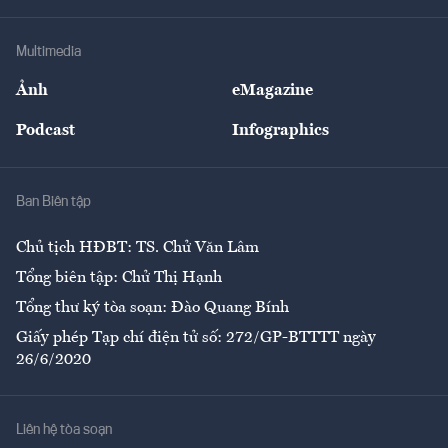
Hạ tầng
Sức khỏe
Khung pháp lý
Doanh nghiệp
Địa phương
Thị trường
Bảo hiểm
Multimedia
Sự kiện
Nhân lực
Ảnh
eMagazine
Đẹp +
An sinh
Podcast
Infographics
Giải trí
Y tế
Nhà
Ban Biên tập
Ẩm thực
Chủ tịch HĐBT: TS. Chử Văn Lâm
Tổng biên tập: Chử Thị Hạnh
Tổng thư ký tòa soạn: Đào Quang Bính
Giấy phép Tạp chí điện tử số: 272/GP-BTTTT ngày
26/6/2020
Liên hệ tòa soạn