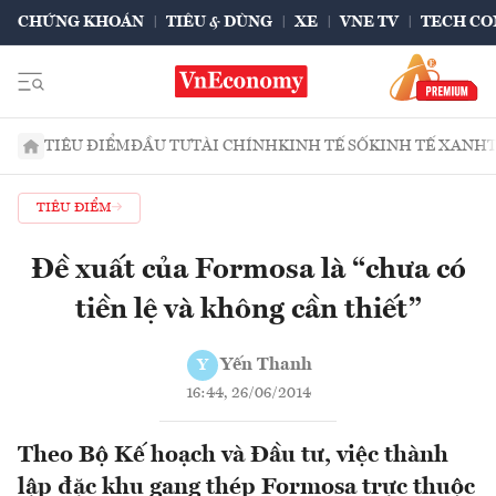
CHỨNG KHOÁN
TIÊU & DÙNG
XE
VNE TV
TECH CO
TIÊU ĐIỂM
ĐẦU TƯ
TÀI CHÍNH
KINH TẾ SỐ
KINH TẾ XANH
TIÊU ĐIỂM
Đề xuất của Formosa là “chưa có
tiền lệ và không cần thiết”
Yến Thanh
Y
16:44, 26/06/2014
Theo Bộ Kế hoạch và Đầu tư, việc thành
lập đặc khu gang thép Formosa trực thuộc