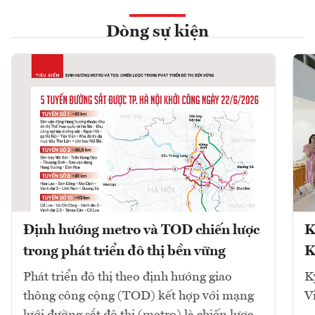
Dòng sự kiện
Định hướng metro và TOD chiến lược
K
trong phát triển đô thị bền vững
K
Phát triển đô thị theo định hướng giao
K
thông công cộng (TOD) kết hợp với mạng
V