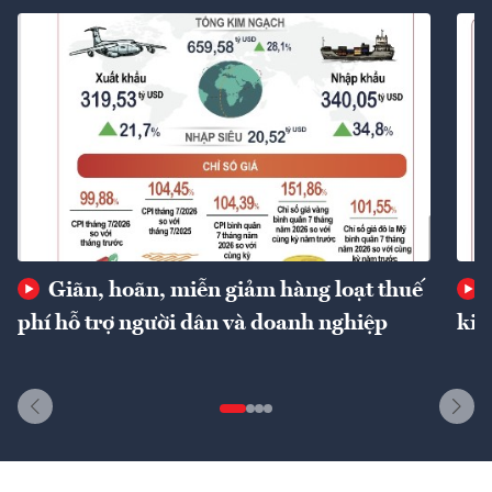
Giãn, hoãn, miễn giảm hàng loạt thuế
phí hỗ trợ người dân và doanh nghiệp
kin