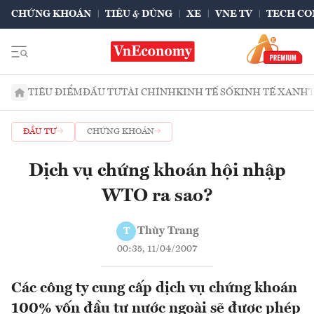
CHỨNG KHOÁN
TIÊU & DÙNG
XE
VNE TV
TECH CO
TIÊU ĐIỂM
ĐẦU TƯ
TÀI CHÍNH
KINH TẾ SỐ
KINH TẾ XANH
ĐẦU TƯ
CHỨNG KHOÁN
Dịch vụ chứng khoán hội nhập
WTO ra sao?
Thùy Trang
T
00:35, 11/04/2007
Các công ty cung cấp dịch vụ chứng khoán
100% vốn đầu tư nước ngoài sẽ được phép