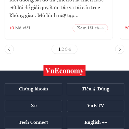
lưới đường sắt đô thị (metro) là chiến lược
cốt lõi để giải quyết ùn tắc và tái cấu trúc
không gian. Mô hình này tập...
10
bài viết
Xem tất cả
2
1
2
3
4
Chứng khoán
Tiêu & Dùng
Xe
VnE TV
Tech Connect
English ++