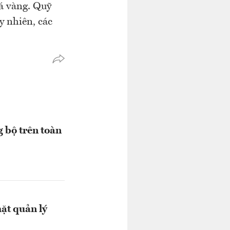
iá vàng. Quỹ
y nhiên, các
g bộ trên toàn
hặt quản lý