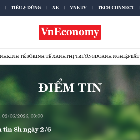
TIÊU & DÙNG
XE
VNE TV
TECH CONNECT
ÍNH
KINH TẾ SỐ
KINH TẾ XANH
THỊ TRƯỜNG
DOANH NGHIỆP
BẤT
ĐIỂM TIN
, 02/06/2026, 08:00
 tin 8h ngày 2/6