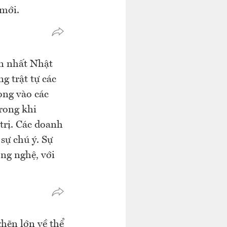
 mới.
ớn nhất Nhật
g trật tự các
ọng vào các
rong khi
 trị. Các doanh
sự chú ý. Sự
ng nghệ, với
ghẽn lớn về thể