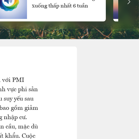
xuống thấp nhất 6 tuần
i với PMI
nh vực phi sản
u suy yếu sau
, bao gồm giảm
g nhập cư.
àn cầu, mặc dù
ất khẩu. Cuộc