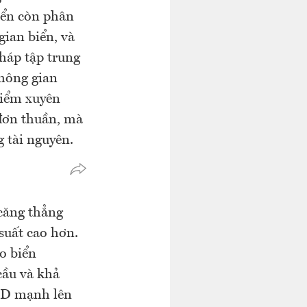
biển còn phân
gian biển, và
háp tập trung
không gian
điểm xuyên
 đơn thuần, mà
g tài nguyên.
căng thẳng
suất cao hơn.
o biển
cầu và khả
USD mạnh lên