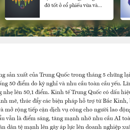
đỡ tốt ở cổ phiếu vừa và
nhỏ, vốn ngoại vẫn mua
ròng
g sản xuất của Trung Quốc trong tháng 5 chững lạ
ng 50 điểm do kỳ nghỉ và nhu cầu toàn cầu yếu. Lĩ
g nhẹ lên 50,1 điểm. Kinh tế Trung Quốc có dấu hiệ
nh mẽ, thúc đẩy các biện pháp hỗ trợ từ Bắc Kinh
 và mở rộng tiếp cận dịch vụ công cho người lao độn
u vẫn là điểm sáng, tăng mạnh nhờ nhu cầu AI to
n dân tệ mạnh lên gây áp lực lên doanh nghiệp xu