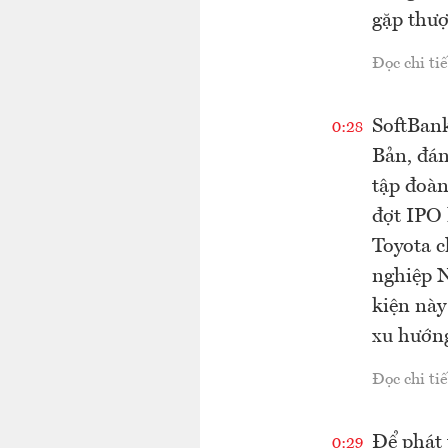
gặp thượ
Đọc chi tiế
SoftBank
0:28
Bản, đán
tập đoàn
đợt IPO 
Toyota c
nghiệp N
kiện này
xu hướng
Đọc chi tiế
Để phát 
0:29