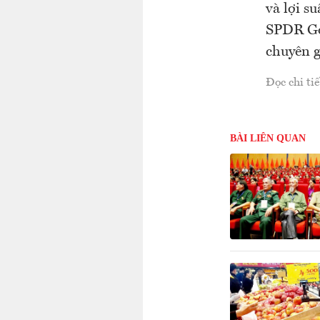
và lợi s
SPDR Gol
chuyên g
Đọc chi tiế
BÀI LIÊN QUAN