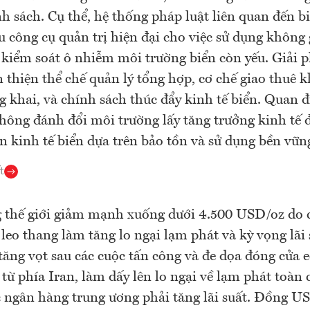
nh sách. Cụ thể, hệ thống pháp luật liên quan đến 
ếu công cụ quản trị hiện đại cho việc sử dụng không 
 kiểm soát ô nhiễm môi trường biển còn yếu. Giải p
 thiện thể chế quản lý tổng hợp, cơ chế giao thuê 
g khai, và chính sách thúc đẩy kinh tế biển. Quan 
không đánh đổi môi trường lấy tăng trưởng kinh tế
ển kinh tế biển dựa trên bảo tồn và sử dụng bền vữn
t
 thế giới giảm mạnh xuống dưới 4.500 USD/oz do 
leo thang làm tăng lo ngại lạm phát và kỳ vọng lãi 
tăng vọt sau các cuộc tấn công và đe dọa đóng cửa e
ừ phía Iran, làm dấy lên lo ngại về lạm phát toàn 
 ngân hàng trung ương phải tăng lãi suất. Đồng 