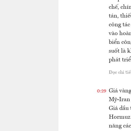
chế, chí
tán, thi
công tác
vào hoàn
biển côn
suốt là 
phát tri
Đọc chi tiế
Giá vàng
0:29
Mỹ-Iran 
Giá dầu 
Hormuz t
năng các