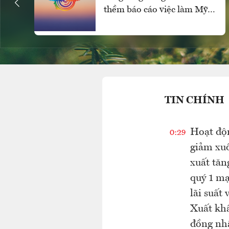
thềm báo cáo việc làm Mỹ,
SPDR Gold Trust mua ròng
mạnh
TIN CHÍNH
Hoạt độn
0:29
giảm xuố
xuất tăn
quý 1 mạ
lãi suất
Xuất khẩ
đồng nhâ