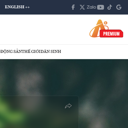
ENGLISH ++
 ĐỘNG SẢN
THẾ GIỚI
DÂN SINH