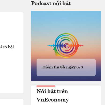
Podcast nổi bật
i cơ hội
Điểm tin 8h ngày 6/8
Nổi bật trên
VnEconomy