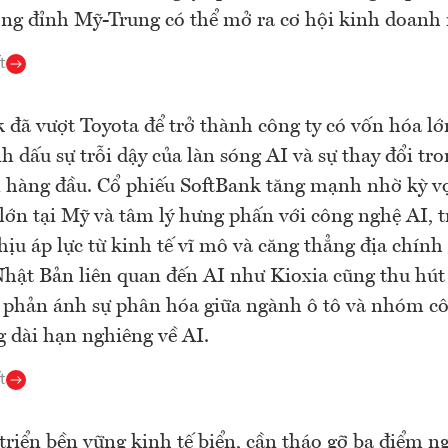
ng đỉnh Mỹ-Trung có thể mở ra cơ hội kinh doanh
t
 đã vượt Toyota để trở thành công ty có vốn hóa l
h dấu sự trỗi dậy của làn sóng AI và sự thay đổi tron
 hàng đầu. Cổ phiếu SoftBank tăng mạnh nhờ kỳ v
lớn tại Mỹ và tâm lý hưng phấn với công nghệ AI, t
hịu áp lực từ kinh tế vĩ mô và căng thẳng địa chính
hật Bản liên quan đến AI như Kioxia cũng thu hút 
 phản ánh sự phân hóa giữa ngành ô tô và nhóm cô
 dài hạn nghiêng về AI.
t
triển bền vững kinh tế biển, cần tháo gỡ ba điểm n