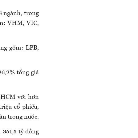
8 ngành, trong
ồm: VHM, VIC,
òng gồm: LPB,
26,2% tổng giá
ếu HCM với hơn
triệu cổ phiếu,
hân trong nước.
 351,5 tỷ đồng