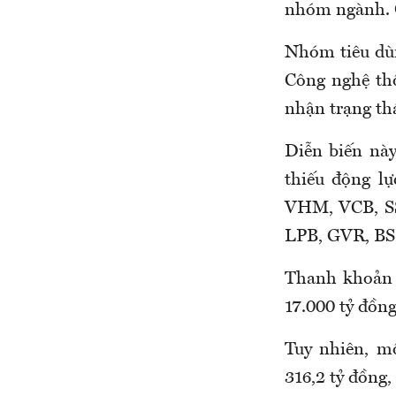
nhóm ngành. Ở 
Nhóm tiêu dù
Công nghệ thô
nhận trạng th
Diễn biến này
thiếu động l
VHM, VCB, SSB
LPB, GVR, BSR
Thanh khoản t
17.000 tỷ đồng
Tuy nhiên, m
316,2 tỷ đồng,