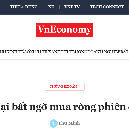
TIÊU & DÙNG
XE
VNE TV
TECH CONNECT
ÍNH
KINH TẾ SỐ
KINH TẾ XANH
THỊ TRƯỜNG
DOANH NGHIỆP
BẤT
CHỨNG KHOÁN
ại bất ngờ mua ròng phiên 
Thu Minh
T