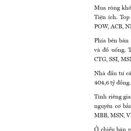
Mua ròng khớ
Tiện ích. To
POW, ACB, NL
Phía bên bán
và đồ uống.
CTG, SSI, MS
Nhà đầu tư cá
404,6 tỷ đồng.
Tính riêng gi
nguyên cơ bả
MBB, MSN, V
Ở chiều bán 