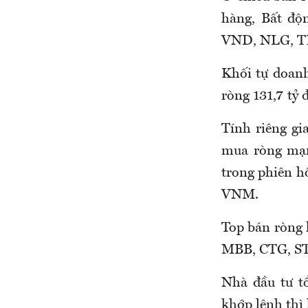
hàng, Bất độ
VND, NLG, T
Khối tự doanh
ròng 131,7 tỷ 
Tính riêng g
mua ròng mạn
trong phiên 
VNM.
Top bán ròng 
MBB, CTG, S
Nhà đầu tư tổ
khớp lệnh thì 