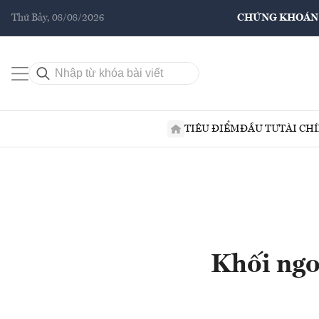
Thứ Bảy, 08/08/2026
CHỨNG KHOÁN
TIÊU ĐIỂM
ĐẦU TƯ
TÀI CH
Khối ngo