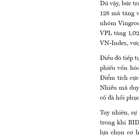
Dù vậy, bức t
128 mã tăng v
nhóm Vingrou
VPL tăng 1,02
VN-Index, vượt
Điều đó tiếp t
phiếu vốn hóa
Điểm tích cực
Nhiều mã duy
cố đà hồi phục
Tuy nhiên, sự
trong khi BI
lựa chọn cơ h