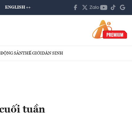
ENGLISH ++
 ĐỘNG SẢN
THẾ GIỚI
DÂN SINH
cuối tuần