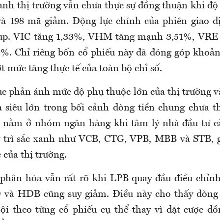
ranh thị trường vẫn chưa thực sự đồng thuận khi độ
à 198 mã giảm. Động lực chính của phiên giao d
p. VIC tăng 1,33%, VHM tăng mạnh 3,51%, VRE 
%. Chỉ riêng bốn cổ phiếu này đã đóng góp khoả
 mức tăng thực tế của toàn bộ chỉ số.
ục phản ánh mức độ phụ thuộc lớn của thị trường v
 siêu lớn trong bối cảnh dòng tiền chung chưa th
 nằm ở nhóm ngân hàng khi tâm lý nhà đầu tư cải
 trì sắc xanh như VCB, CTG, VPB, MBB và STB, 
 của thị trường.
 phân hóa vẫn rất rõ khi LPB quay đầu điều chỉ
D và HDB cũng suy giảm. Điều này cho thấy dòng 
ội theo từng cổ phiếu cụ thể thay vì đặt cược đồ