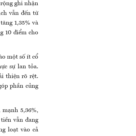
 rộng ghi nhận
ịch vẫn đến từ
tăng 1,35% và
ng 10 điểm cho
ào một số ít cổ
ực sự lan tỏa.
 thiện rõ rệt.
góp phần củng
nh mạnh 5,36%,
tiền vẫn đang
ng loạt vào cả