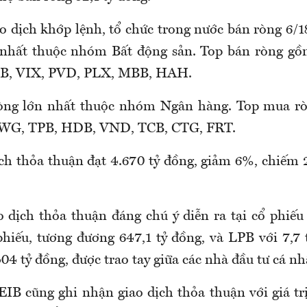
ao dịch khớp lệnh, tổ chức trong nước bán ròng 6/1
ớn nhất thuộc nhóm Bất động sản. Top bán ròng g
B, VIX, PVD, PLX, MBB, HAH.
ròng lớn nhất thuộc nhóm Ngân hàng. Top mua r
WG, TPB, HDB, VND, TCB, CTG, FRT.
dịch thỏa thuận đạt 4.670 tỷ đồng, giảm 6%, chiếm 
 dịch thỏa thuận đáng chú ý diễn ra tại cổ phi
phiếu, tương đương 647,1 tỷ đồng, và LPB với 7,7 
4 tỷ đồng, được trao tay giữa các nhà đầu tư cá n
EIB cũng ghi nhận giao dịch thỏa thuận với giá trị