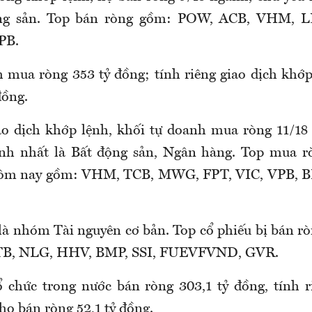
ng sản. Top bán ròng gồm: POW, ACB, VHM, L
PB.
 mua ròng 353 tỷ đồng; tính riêng giao dịch khớ
đồng.
iao dịch khớp lệnh, khối tự doanh mua ròng 11/1
h nhất là Bất động sản, Ngân hàng. Top mua r
hôm nay gồm: VHM, TCB, MWG, FPT, VIC, VPB, B
là nhóm Tài nguyên cơ bản. Top cổ phiếu bị bán 
TB, NLG, HHV, BMP, SSI, FUEVFVND, GVR.
 chức trong nước bán ròng 303,1 tỷ đồng, tính r
họ bán ròng 52,1 tỷ đồng.