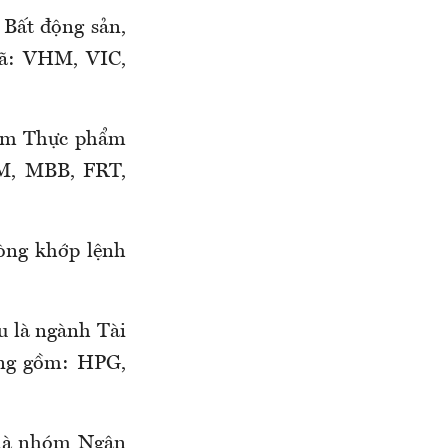
Bất động sản,
mã: VHM, VIC,
hóm Thực phẩm
M, MBB, FRT,
ròng khớp lệnh
u là ngành Tài
ung gồm: HPG,
 là nhóm Ngân