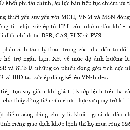
khối phi tài chính, áp lực bán tiếp tục chiếm ưu t
ng thiết yếu suy yếu với MCH, VNM và MSN đồng l
ng tin chịu sức ép từ FPT, còn nhóm dầu khí - 
ái điều chỉnh tại BSR, GAS, PLX và PVS.
 phản ánh tâm lý thận trọng của nhà đầu tư đối
ực hỗ trợ ngắn hạn. Xét về mức độ ảnh hưởng lên
 và STB là những cổ phiếu đóng góp tích cực nh
 và BID tạo sức ép đáng kể lên VN-Index.
iếp tục suy giảm khi giá trị khớp lệnh trên ba s
, cho thấy dòng tiền vẫn chưa thực sự quay trở lại t
ột điểm sáng đáng chú ý là khối ngoại đã đảo c
 tính riêng giao dịch khớp lệnh thì họ mua ròng 325