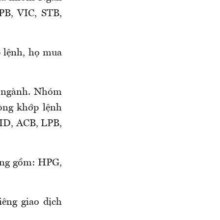
PB, VIC, STB,
p lệnh, họ mua
8 ngành. Nhóm
òng khớp lệnh
ID, ACB, LPB,
ròng gồm: HPG,
iêng giao dịch