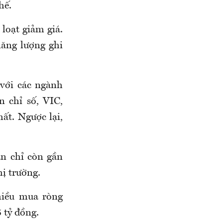
hế.
oạt giảm giá.
năng lượng ghi
 với các ngành
 chỉ số, VIC,
ất. Ngược lại,
àn chỉ còn gần
hị trường.
hiều mua ròng
 tỷ đồng.