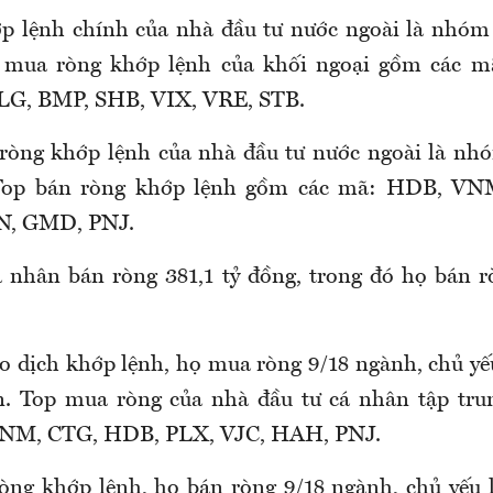
p lệnh chính của nhà đầu tư nước ngoài là nhóm 
p mua ròng khớp lệnh của khối ngoại gồm các 
G, BMP, SHB, VIX, VRE, STB.
 ròng khớp lệnh của nhà đầu tư nước ngoài là n
 Top bán ròng khớp lệnh gồm các mã: HDB, VN
N, GMD, PNJ.
 nhân bán ròng 381,1 tỷ đồng, trong đó họ bán 
ao dịch khớp lệnh, họ mua ròng 9/18 ngành, chủ yế
n. Top mua ròng của nhà đầu tư cá nhân tập tr
NM, CTG, HDB, PLX, VJC, HAH, PNJ.
ròng khớp lệnh, họ bán ròng 9/18 ngành, chủ yếu