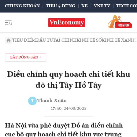
CHỨNG KHOÁN
TIÊU & DÙNG
XE
VNE TV
TECH CO
TIÊU ĐIỂM
ĐẦU TƯ
TÀI CHÍNH
KINH TẾ SỐ
KINH TẾ XANH
BẤT ĐỘNG SẢN
Điều chỉnh quy hoạch chi tiết khu
đô thị Tây Hồ Tây
Thanh Xuân
T
17:40, 24/08/2023
Hà Nội vừa phê duyệt Đồ án điều chỉnh
cục bộ quy hoạch chi tiết khu vực trung