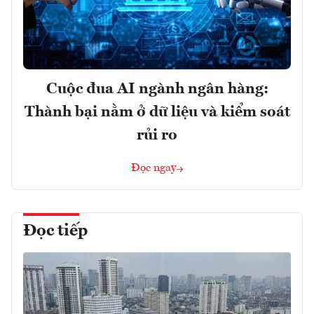
Cuộc đua AI ngành ngân hàng:
Thành bại nằm ở dữ liệu và kiểm soát
rủi ro
Đọc ngay
Đọc tiếp