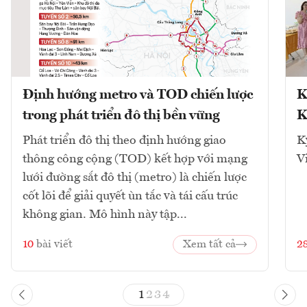
Định hướng metro và TOD chiến lược
K
trong phát triển đô thị bền vững
K
Phát triển đô thị theo định hướng giao
K
thông công cộng (TOD) kết hợp với mạng
V
lưới đường sắt đô thị (metro) là chiến lược
cốt lõi để giải quyết ùn tắc và tái cấu trúc
không gian. Mô hình này tập...
10
bài viết
Xem tất cả
2
1
2
3
4