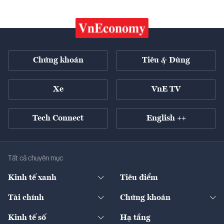
Chứng khoán
Tiêu & Dùng
Xe
VnE TV
Tech Connect
English ++
Tất cả chuyên mục
Kinh tế xanh
Tiêu điểm
Chuyển động xanh
Tài chính
Chứng khoán
Pháp lý
Ngân hàng
Doanh nghiệp niêm yết
Kinh tế số
Hạ tầng