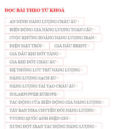
ĐỌC BÀI THEO TỪ KHOÁ
AN NINH NĂNG LƯỢNG CHÂU ÂU
BIẾN ĐỘNG GIÁ NĂNG LƯỢNG TOÀN CẦU
CUỘC KHỦNG HOẢNG NĂNG LƯỢNG IRAN
ĐIỆN MẶT TRỜI
GIÁ DẦU BRENT
GIÁ DẦU KHÍ ĐỐT TĂNG
GIÁ KHÍ ĐỐT CHÂU ÂU
HỆ THỐNG LƯU TRỮ NĂNG LƯỢNG
NĂNG LƯỢNG SẠCH EU
NĂNG LƯỢNG TÁI TẠO CHÂU ÂU
SOLARPOWER EUROPE
TÁC ĐỘNG CỦA BIẾN ĐỘNG GIÁ NĂNG LƯỢNG
TÂY BAN NHA CHUYỂN ĐỔI NĂNG LƯỢNG
VƯƠNG QUỐC ANH ĐIỆN GIÓ
XUNG ĐỘT IRAN TÁC ĐỘNG NĂNG LƯỢNG