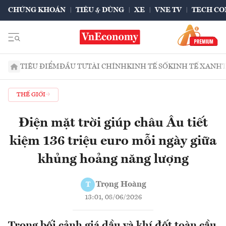
CHỨNG KHOÁN
TIÊU & DÙNG
XE
VNE TV
TECH CO
TIÊU ĐIỂM
ĐẦU TƯ
TÀI CHÍNH
KINH TẾ SỐ
KINH TẾ XANH
THẾ GIỚI
Điện mặt trời giúp châu Âu tiết
kiệm 136 triệu euro mỗi ngày giữa
khủng hoảng năng lượng
Trọng Hoàng
T
13:01, 08/06/2026
Trong bối cảnh giá dầu và khí đốt toàn cầu